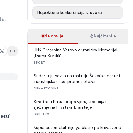
Nepoštena konkurencija iz uvoza
ta,
Najnovije
Najčitanije
HNK Graševina Vetovo organizira Memorijal
„Damir Kordiš“
SPORT
Sudar triju vozila na raskrižju Šokačke ceste i
Industrijske ulice, promet otežan
CRNA KRONIKA
Smotra u Buku spojila vjeru, tradiciju i
,
sjećanje na hrvatske branitelje
DRUŠTVO
etu'
Kupio automobil, nije ga platio pa krivotvorio