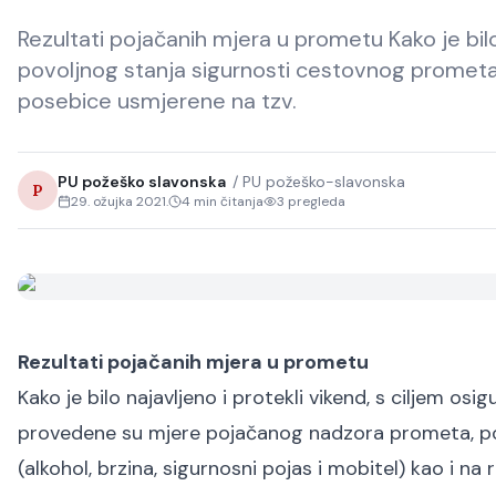
Rezultati pojačanih mjera u prometu Kako je bilo 
povoljnog stanja sigurnosti cestovnog promet
posebice usmjerene na tzv.
PU požeško slavonska
/
PU požeško-slavonska
P
29. ožujka 2021.
4
min čitanja
3
pregleda
Rezultati pojačanih mjera u prometu
Kako je bilo najavljeno i protekli vikend, s ciljem o
provedene su mjere pojačanog nadzora prometa, pose
(alkohol, brzina, sigurnosni pojas i mobitel) kao i na