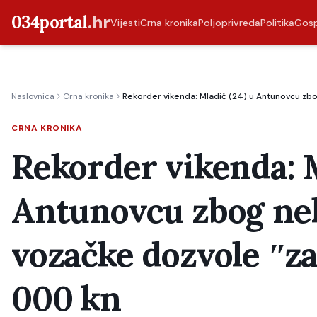
034portal
.hr
Vijesti
Crna kronika
Poljoprivreda
Politika
Gos
Naslovnica
Crna kronika
Rekorder vikenda: Mladić (24) u Antunovcu zbo
CRNA KRONIKA
Rekorder vikenda: M
Antunovcu zbog neko
vozačke dozvole ʺza
000 kn