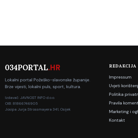
034PORTAL
.HR
REDAKCIJA
Impressum
Lokalni portal Požeško-slavonske županije.
Uvjeti korišten
Brze vijesti, lokalni puls, sport, kultura.
Politika privat
Izdavač: JAVNOST INFO d.o.o.
Pravila koment
OIB: 81866746905
Josipa Jurja Strossmayera 341, Osijek
Marketing i og
Kontakt