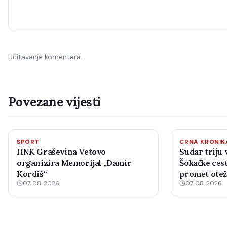
Učitavanje komentara…
Povezane vijesti
SPORT
CRNA KRONIK
HNK Graševina Vetovo
Sudar triju 
organizira Memorijal „Damir
Šokačke cest
Kordiš“
promet ote
07. 08. 2026.
07. 08. 2026.