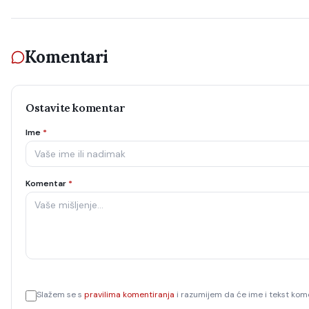
Komentari
Ostavite komentar
Ime
*
Komentar
*
Slažem se s
pravilima komentiranja
i razumijem da će ime i tekst kome