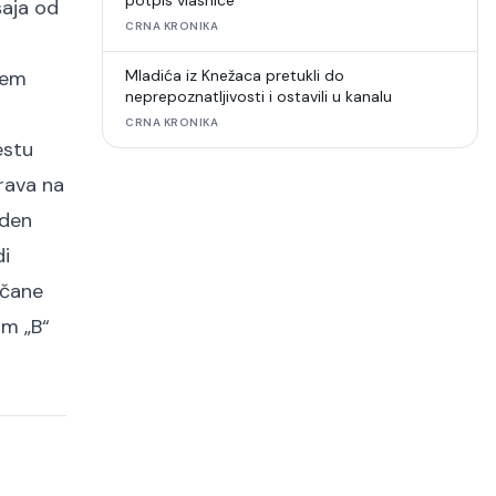
potpis vlasnice
šaja od
CRNA KRONIKA
jem
Mladića iz Knežaca pretukli do
neprepoznatljivosti i ostavili u kanalu
CRNA KRONIKA
estu
prava na
eden
di
včane
om „B“