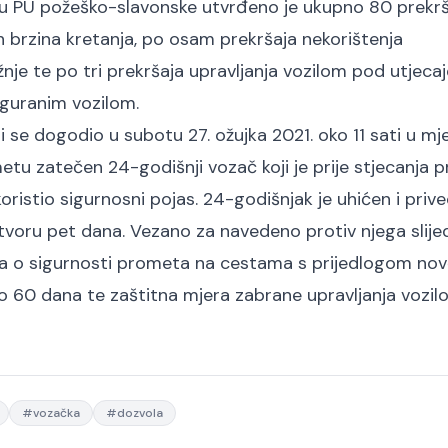
ju PU požeško-slavonske utvrđeno je ukupno 80 prekr
 brzina kretanja, po osam prekršaja nekorištenja
nje te po tri prekršaja upravljanja vozilom pod utjeca
siguranim vozilom.
 se dogodio u subotu 27. ožujka 2021. oko 11 sati u mj
metu zatečen 24-godišnji vozač koji je prije stjecanja 
ristio sigurnosni pojas. 24-godišnjak je uhićen i priv
voru pet dana. Vezano za navedeno protiv njega slije
ona o sigurnosti prometa na cestama s prijedlogom no
do 60 dana te zaštitna mjera zabrane upravljanja vozil
#
vozačka
#
dozvola