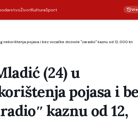
Vr
podarstvo
Život
Kultura
Sport
g nekorištenja pojasa i bez vozačke dozvole ʺzaradioʺ kaznu od 12, 000 kn
ladić (24) u
rištenja pojasa i b
radioʺ kaznu od 12,