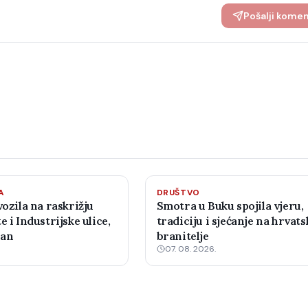
Pošalji kome
A
DRUŠTVO
vozila na raskrižju
Smotra u Buku spojila vjeru,
e i Industrijske ulice,
tradiciju i sjećanje na hrvats
žan
branitelje
07. 08. 2026.