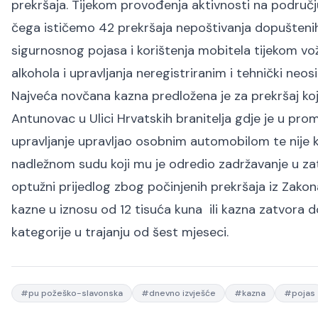
prekršaja. Tijekom provođenja aktivnosti na područ
čega ističemo 42 prekršaja nepoštivanja dopuštenih
sigurnosnog pojasa i korištenja mobitela tijekom vož
alkohola i upravljanja neregistriranim i tehnički neo
Najveća novčana kazna predložena je za prekršaj koji
Antunovac u Ulici Hrvatskih branitelja gdje je u pro
upravljanje upravljao osobnim automobilom te nije ko
nadležnom sudu koji mu je odredio zadržavanje u zat
optužni prijedlog zbog počinjenih prekršaja iz Zak
kazne u iznosu od 12 tisuća kuna ili kazna zatvora 
kategorije u trajanju od šest mjeseci.
#
pu požeško-slavonska
#
dnevno izvješće
#
kazna
#
pojas