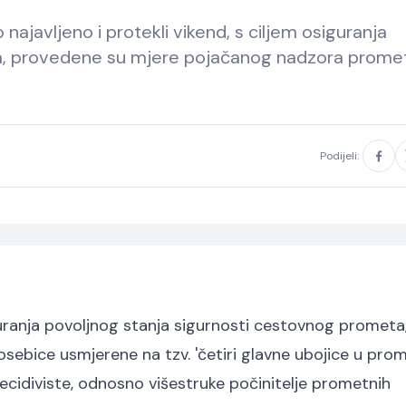
najavljeno i protekli vikend, s ciljem osiguranja
a, provedene su mjere pojačanog nadzora prome
Podijeli:
siguranja povoljnog stanja sigurnosti cestovnog prometa
bice usmjerene na tzv. 'četiri glavne ubojice u prom
 recidiviste, odnosno višestruke počinitelje prometnih