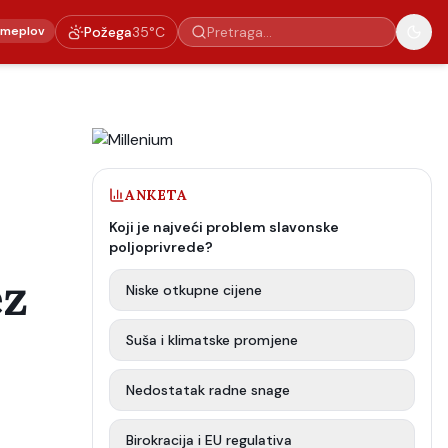
emeplov
Požega
35
°C
ANKETA
Koji je najveći problem slavonske
poljoprivrede?
ez
Niske otkupne cijene
Suša i klimatske promjene
Nedostatak radne snage
Birokracija i EU regulativa