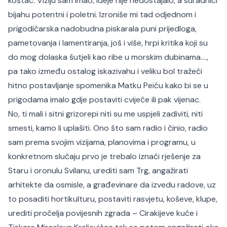
koštac. Viziju sam imao, ideje nije nedostajalo, a suradnici
bijahu potentni i poletni. Izroniše mi tad odjednom i
prigodičarska nadobudna piskarala puni prijedloga,
pametovanja i lamentiranja, još i više, hrpi kritika koji su
do mog dolaska šutjeli kao ribe u morskim dubinama….,
pa tako između ostalog iskazivahu i veliku bol tražeći
hitno postavljanje spomenika Matku Peiću kako bi se u
prigodama imalo gdje postaviti cvijeće ili pak vijenac.
No, ti mali i sitni grizorepi niti su me uspjeli zadiviti, niti
smesti, kamo li uplašiti. Ono što sam radio i činio, radio
sam prema svojim vizijama, planovima i programu, u
konkretnom slučaju prvo je trebalo iznaći rješenje za
Staru i oronulu Svilanu, urediti sam Trg, angažirati
arhitekte da osmisle, a građevinare da izvedu radove, uz
to posaditi hortikulturu, postaviti rasvjetu, koševe, klupe,
urediti pročelja povijesnih zgrada – Cirakijeve kuće i