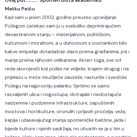
Ovaj put……….. Spomen bista akademiku
Matku Peiću
Kad sam u jesen 2002. godine preuzeo upravljanje
Požegom zatekao sam ju u svekoliko deprimirajućem
devastiranom stanju – materijalnom, političkom,
kulturnom i moralnom, a u duhovnom s izostankom bilo
kakve empatije dotadašnje vlasti prema građanima, još i
manje prema njihovim velikanima. Akteri toga, sve od
reda skorojevići koji puške ne vidješe, krajem drugog i na
prijelazu u treće tisućljeće zauzeše, rasturiše i svedoše
Požegu na najprostiju palanku. Sjetimo se samo
razvaljenih ulica i nogostupa, dotrajale i nedostajuće
nadzemne i podzemne infrastrukture, zapuštenih
mostova i hortikulture, oronulih i prljavih pročelja, veža,
kapija i užasavajućeg stanja spomeničke baštine, jada i
bijede kulture i njenih sadržaja, no uhvatih se ja s tim u