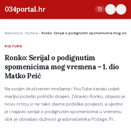
034portal
.hr
Naslovnica
Kultura
Ronko: Serijal o podignutim spomenicima mog vreme
Vijesti
KULTURA
Crna kronika
Ronko: Serijal o podignutim
Poljoprivreda
spomenicima mog vremena – 1. dio
Politika
Matko Peić
Gospodarstvo
Na svojim društvenim mrežama i YouTube kanalu uvijek
Život
marljivi požeški politički doajen, Zdravko Ronko, objavio je
Kultura
novu crticu iz ne tako davne požeške povijesti, a ujedno
je i najavio serijal o podignutim spomenicima u vremenu
Sport
dok je obnašao dužnost gradonačelnika Požege. Pr…