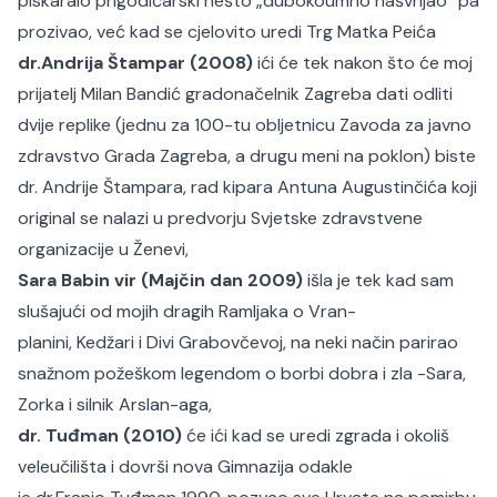
piskaralo prigodičarski nešto „dubokoumno našvrljao“ pa
prozivao, već kad se cjelovito uredi Trg Matka Peića
dr.Andrija Štampar (2008)
ići će tek nakon što će moj
prijatelj Milan Bandić gradonačelnik Zagreba dati odliti
dvije replike (jednu za 100-tu obljetnicu Zavoda za javno
zdravstvo Grada Zagreba, a drugu meni na poklon) biste
dr. Andrije Štampara, rad kipara Antuna Augustinčića koji
original se nalazi u predvorju Svjetske zdravstvene
organizacije u Ženevi,
Sara Babin vir (Majčin dan 2009)
išla je tek kad sam
slušajući od mojih dragih Ramljaka o Vran-
planini, Kedžari i Divi Grabovčevoj, na neki način parirao
snažnom požeškom legendom o borbi dobra i zla -Sara,
Zorka i silnik Arslan-aga,
dr. Tuđman (2010)
će ići kad se uredi zgrada i okoliš
veleučilišta i dovrši nova Gimnazija odakle