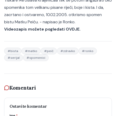
Tiskare Miroslava Kraljevićaa tek se potom angažirati oko
spomenika tom velikanu pisane riječi, boje i kista. I da,
zacrtano i ostvareno, 10.02.2005. otkrismo spomen
bistu Matku Peiću. - napisao je Ronko.
Videozapis možete pogledati OVDJE.
#
bista
#
matko
#
peić
#
zdravko
#
ronko
#
serijal
#
spomenici
Komentari
Ostavite komentar
Ime
*