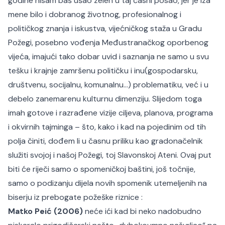
godine nisam baš ušao zelen u taj časni posao, jer je iza
mene bilo i dobranog životnog, profesionalnog i
političkog znanja i iskustva, vijećničkog staža u Gradu
Požegi, posebno vođenja Međustranačkog oporbenog
vijeća, imajući tako dobar uvid i saznanja ne samo u svu
tešku i krajnje zamršenu političku i inu(gospodarsku,
društvenu, socijalnu, komunalnu…) problematiku, već i u
debelo zanemarenu kulturnu dimenziju. Slijedom toga
imah gotove i razrađene vizije ciljeva, planova, programa
i okvirnih tajminga – što, kako i kad na pojedinim od tih
polja činiti, dođem li u časnu priliku kao gradonačelnik
služiti svojoj i našoj Požegi, toj Slavonskoj Ateni. Ovaj put
biti će riječi samo o spomeničkoj baštini, još točnije,
samo o podizanju dijela novih spomenik utemeljenih na
biserju iz prebogate požeške riznice :
Matko Peić (2006)
neće ići kad bi neko nadobudno