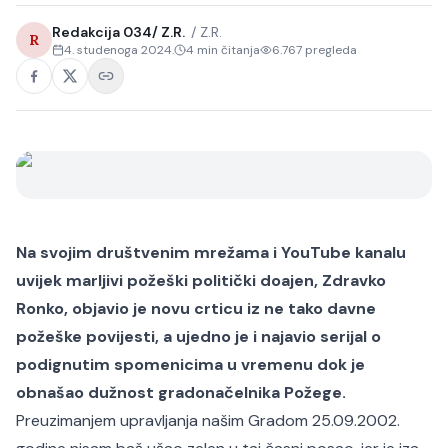
Redakcija 034/ Z.R.
/
Z.R.
R
4. studenoga 2024.
4
min čitanja
6.767
pregleda
Na svojim društvenim mrežama i YouTube kanalu
uvijek marljivi požeški politički doajen, Zdravko
Ronko, objavio je novu crticu iz ne tako davne
požeške povijesti, a ujedno je i najavio serijal o
podignutim spomenicima u vremenu dok je
obnašao dužnost gradonačelnika Požege.
Preuzimanjem upravljanja našim Gradom 25.09.2002.