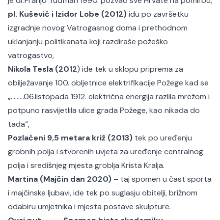
je dr.Franjo Tuđman 1990. pozvao sve Hrvate na pomirbu,
pl. Kušević i Izidor Lobe (2012)
idu po završetku
izgradnje novog Vatrogasnog doma i prethodnom
uklanjanju politikanata koji razdiraše požeško
vatrogastvo,
Nikola Tesla (2012
) ide tek u sklopu priprema za
obilježavanje 100. obljetnice elektrifikacije Požege kad se
„………06.listopada 1912. električna energija razlila mrežom i
potpuno rasvijetlila ulice grada Požege, kao nikada do
tada“,
Pozlaćeni 9,5 metara križ (2013)
tek po uređenju
grobnih polja i stvorenih uvjeta za uređenje centralnog
polja i središnjeg mjesta groblja Krista Kralja.
Martina (Majčin dan 2020)
– taj spomen u čast sporta
i majčinske ljubavi, ide tek po suglasju obitelji, brižnom
odabiru umjetnika i mjesta postave skulpture.