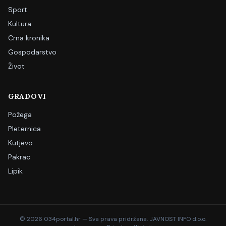
Sport
Kultura
Crna kronika
Gospodarstvo
Život
GRADOVI
Požega
Pleternica
Kutjevo
Pakrac
Lipik
©
2026
034portal.hr — Sva prava pridržana. JAVNOST INFO d.o.o.