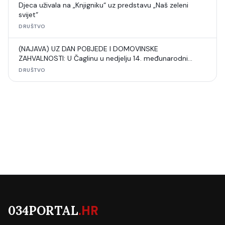
Djeca uživala na „Knjigniku“ uz predstavu „Naš zeleni
svijet“
DRUŠTVO
(NAJAVA) UZ DAN POBJEDE I DOMOVINSKE
ZAHVALNOSTI: U Čaglinu u nedjelju 14. međunarodni
šahovski turnir
DRUŠTVO
034PORTAL
.HR