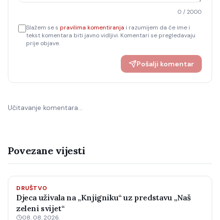
0
/ 2000
Slažem se s
pravilima komentiranja
i razumijem da će ime i
tekst komentara biti javno vidljivi. Komentari se pregledavaju
prije objave.
Pošalji komentar
Učitavanje komentara…
Povezane vijesti
DRUŠTVO
Djeca uživala na „Knjigniku“ uz predstavu „Naš
zeleni svijet“
08. 08. 2026.