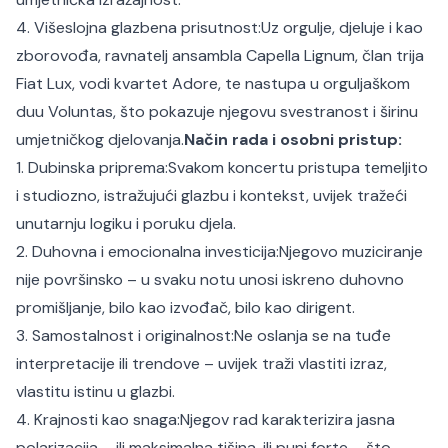
4. Višeslojna glazbena prisutnost:
Uz orgulje, djeluje i kao
zborovođa, ravnatelj ansambla Capella Lignum, član trija
Fiat Lux, vodi kvartet Adore, te nastupa u orguljaškom
duu Voluntas, što pokazuje njegovu svestranost i širinu
umjetničkog djelovanja.
Način rada i osobni pristup:
1. Dubinska priprema:
Svakom koncertu pristupa temeljito
i studiozno, istražujući glazbu i kontekst, uvijek tražeći
unutarnju logiku i poruku djela.
2. Duhovna i emocionalna investicija:
Njegovo muziciranje
nije površinsko – u svaku notu unosi iskreno duhovno
promišljanje, bilo kao izvođač, bilo kao dirigent.
3. Samostalnost i originalnost:
Ne oslanja se na tuđe
interpretacije ili trendove – uvijek traži vlastiti izraz,
vlastitu istinu u glazbi.
4. Krajnosti kao snaga:
Njegov rad karakterizira jasna
polarizacija – ili maksimalna tišina, ili puni forte – što