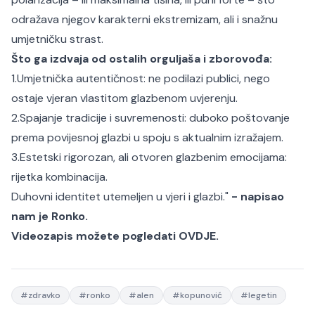
odražava njegov karakterni ekstremizam, ali i snažnu
umjetničku strast.
Što ga izdvaja od ostalih orguljaša i zborovođa:
1.Umjetnička autentičnost: ne podilazi publici, nego
ostaje vjeran vlastitom glazbenom uvjerenju.
2.Spajanje tradicije i suvremenosti: duboko poštovanje
prema povijesnoj glazbi u spoju s aktualnim izražajem.
3.Estetski rigorozan, ali otvoren glazbenim emocijama:
rijetka kombinacija.
Duhovni identitet utemeljen u vjeri i glazbi."
- napisao
nam je Ronko.
Videozapis možete pogledati OVDJE.
#
zdravko
#
ronko
#
alen
#
kopunović
#
legetin