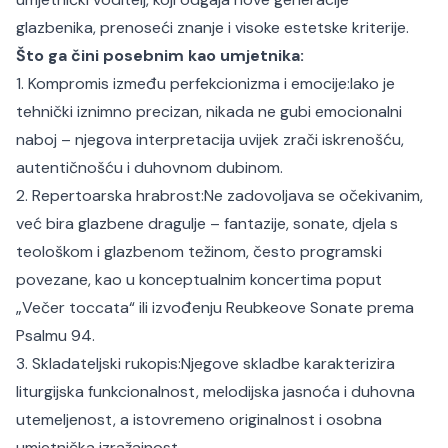
glazbenika, prenoseći znanje i visoke estetske kriterije.
Što ga čini posebnim kao umjetnika:
1. Kompromis između perfekcionizma i emocije:
Iako je
tehnički iznimno precizan, nikada ne gubi emocionalni
naboj – njegova interpretacija uvijek zrači iskrenošću,
autentičnošću i duhovnom dubinom.
2. Repertoarska hrabrost:
Ne zadovoljava se očekivanim,
već bira glazbene dragulje – fantazije, sonate, djela s
teološkom i glazbenom težinom, često programski
povezane, kao u konceptualnim koncertima poput
„Večer toccata“ ili izvođenju Reubkeove Sonate prema
Psalmu 94.
3. Skladateljski rukopis:
Njegove skladbe karakterizira
liturgijska funkcionalnost, melodijska jasnoća i duhovna
utemeljenost, a istovremeno originalnost i osobna
umjetnička izražajnost.