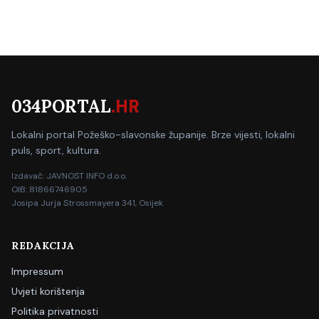
034PORTAL
.HR
Lokalni portal Požeško-slavonske županije. Brze vijesti, lokalni
puls, sport, kultura.
Izdavač: JAVNOST INFO d.o.o.
OIB: 81866746905
Josipa Jurja Strossmayera 341, Osijek
REDAKCIJA
Impressum
Uvjeti korištenja
Politika privatnosti