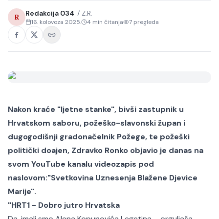
Redakcija 034
/
Z.R.
R
16. kolovoza 2025.
4
min čitanja
7
pregleda
Nakon kraće "ljetne stanke", bivši zastupnik u
Hrvatskom saboru, požeško-slavonski župan i
dugogodišnji gradonačelnik Požege, te požeški
politički doajen,
Zdravko Ronko
objavio je danas na
svom YouTube kanalu videozapis pod
naslovom:"Svetkovina Uznesenja Blažene Djevice
Marije".
"HRT1 - Dobro jutro Hrvatska
Da, imali smo Alena Kopunovića Legetina – orguljaša,