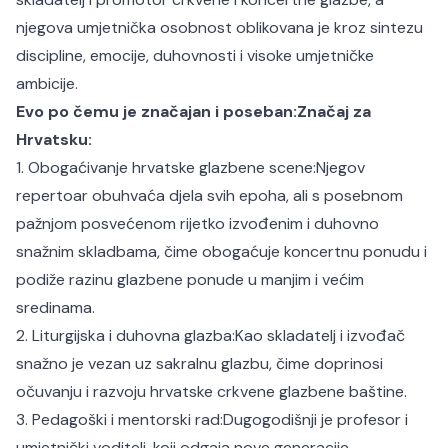
njegova umjetnička osobnost oblikovana je kroz sintezu
discipline, emocije, duhovnosti i visoke umjetničke
ambicije.
Evo po čemu je značajan i poseban:
Značaj za
Hrvatsku:
1. Obogaćivanje hrvatske glazbene scene:
Njegov
repertoar obuhvaća djela svih epoha, ali s posebnom
pažnjom posvećenom rijetko izvođenim i duhovno
snažnim skladbama, čime obogaćuje koncertnu ponudu i
podiže razinu glazbene ponude u manjim i većim
sredinama.
2. Liturgijska i duhovna glazba:
Kao skladatelj i izvođač
snažno je vezan uz sakralnu glazbu, čime doprinosi
očuvanju i razvoju hrvatske crkvene glazbene baštine.
3. Pedagoški i mentorski rad:
Dugogodišnji je profesor i
umjetnički voditelj, koji odgaja nove generacije