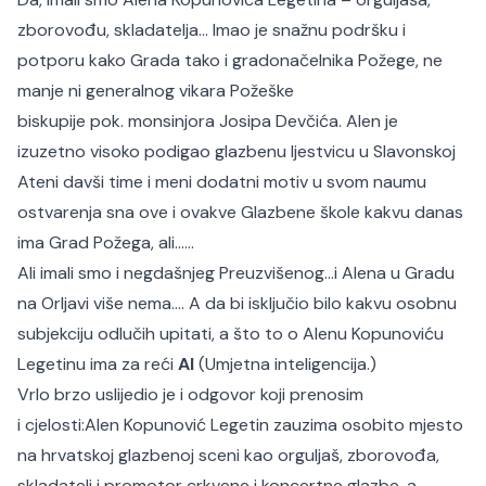
zborovođu, skladatelja… Imao je snažnu podršku i
potporu kako Grada tako i gradonačelnika Požege, ne
manje ni generalnog vikara Požeške
biskupije pok. monsinjora Josipa Devčića. Alen je
izuzetno visoko podigao glazbenu ljestvicu u Slavonskoj
Ateni davši time i meni dodatni motiv u svom naumu
ostvarenja sna ove i ovakve Glazbene škole kakvu danas
ima Grad Požega, ali……
Ali imali smo i negdašnjeg Preuzvišenog…i Alena u Gradu
na Orljavi više nema…. A da bi isključio bilo kakvu osobnu
subjekciju odlučih upitati, a što to o Alenu Kopunoviću
Legetinu ima za reći
AI
(Umjetna inteligencija.)
Vrlo brzo uslijedio je i odgovor koji prenosim
i cjelosti:
Alen Kopunović Legetin zauzima osobito mjesto
na hrvatskoj glazbenoj sceni kao orguljaš, zborovođa,
skladatelj i promotor crkvene i koncertne glazbe, a