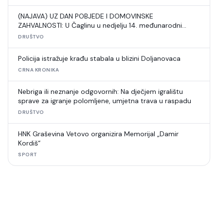
(NAJAVA) UZ DAN POBJEDE I DOMOVINSKE
ZAHVALNOSTI: U Čaglinu u nedjelju 14. međunarodni
šahovski turnir
DRUŠTVO
Policija istražuje krađu stabala u blizini Doljanovaca
CRNA KRONIKA
Nebriga ili neznanje odgovornih: Na dječjem igralištu
sprave za igranje polomljene, umjetna trava u raspadu
DRUŠTVO
HNK Graševina Vetovo organizira Memorijal „Damir
Kordiš“
SPORT