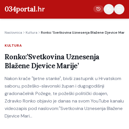
034portal
.hr
Naslovnica
Kultura
Ronko:’Svetkovina Uznesenja Blažene Djevice Marije
Vijesti
KULTURA
Crna kronika
Ronko:’Svetkovina Uznesenja
Poljoprivreda
Blažene Djevice Marije’
Politika
Nakon kraće "ljetne stanke", bivši zastupnik u Hrvatskom
Gospodarstvo
saboru, požeško-slavonski župan i dugogodišnji
Život
gradonačelnik Požege, te požeški politički doajen,
Kultura
Zdravko Ronko objavio je danas na svom YouTube kanalu
videozapis pod naslovom:"Svetkovina Uznesenja Blažene
Sport
Djevice Mari…