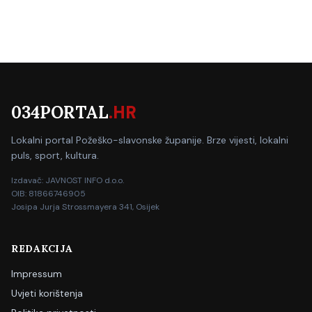
034PORTAL
.HR
Lokalni portal Požeško-slavonske županije. Brze vijesti, lokalni
puls, sport, kultura.
Izdavač: JAVNOST INFO d.o.o.
OIB: 81866746905
Josipa Jurja Strossmayera 341, Osijek
REDAKCIJA
Impressum
Uvjeti korištenja