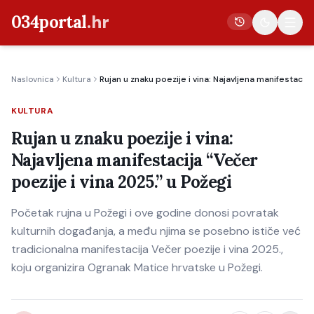
034portal
.hr
Naslovnica
Kultura
Rujan u znaku poezije i vina: Najavljena manifestacija
Vijesti
KULTURA
Crna kronika
Rujan u znaku poezije i vina:
Poljoprivreda
Najavljena manifestacija “Večer
Politika
poezije i vina 2025.” u Požegi
Gospodarstvo
Početak rujna u Požegi i ove godine donosi povratak
Život
kulturnih događanja, a među njima se posebno ističe već
Kultura
tradicionalna manifestacija Večer poezije i vina 2025.,
koju organizira Ogranak Matice hrvatske u Požegi.
Sport