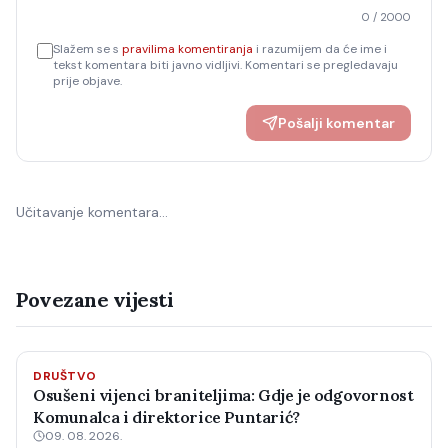
0
/ 2000
Slažem se s
pravilima komentiranja
i razumijem da će ime i
tekst komentara biti javno vidljivi. Komentari se pregledavaju
prije objave.
Pošalji komentar
Učitavanje komentara…
Povezane vijesti
DRUŠTVO
Osušeni vijenci braniteljima: Gdje je odgovornost
Komunalca i direktorice Puntarić?
09. 08. 2026.