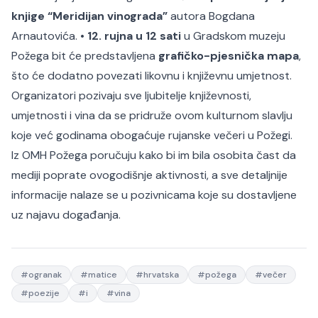
knjige “Meridijan vinograda”
autora Bogdana
Arnautovića.
•
12. rujna u 12 sati
u Gradskom muzeju
Požega bit će predstavljena
grafičko-pjesnička mapa
,
što će dodatno povezati likovnu i književnu umjetnost.
Organizatori pozivaju sve ljubitelje književnosti,
umjetnosti i vina da se pridruže ovom kulturnom slavlju
koje već godinama obogaćuje rujanske večeri u Požegi.
Iz OMH Požega poručuju kako bi im bila osobita čast da
mediji poprate ovogodišnje aktivnosti, a sve detaljnije
informacije nalaze se u pozivnicama koje su dostavljene
uz najavu događanja.
#
ogranak
#
matice
#
hrvatska
#
požega
#
večer
#
poezije
#
i
#
vina