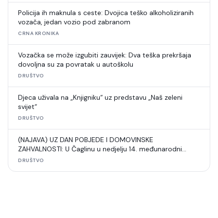
Policija ih maknula s ceste: Dvojica teško alkoholiziranih
vozača, jedan vozio pod zabranom
CRNA KRONIKA
Vozačka se može izgubiti zauvijek: Dva teška prekršaja
dovoljna su za povratak u autoškolu
DRUŠTVO
Djeca uživala na „Knjigniku“ uz predstavu „Naš zeleni
svijet“
DRUŠTVO
(NAJAVA) UZ DAN POBJEDE I DOMOVINSKE
ZAHVALNOSTI: U Čaglinu u nedjelju 14. međunarodni
šahovski turnir
DRUŠTVO