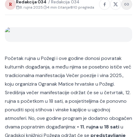
Redakcija 034
/
Redakcija 034
R
8. rujna 2025.
4
min čitanja
10
pregleda
Početak rujna u Požegi i ove godine donosi povratak
kulturnih događanja, a među njima se posebno ističe već
tradicionalna manifestacija
Večer poezije i vina 2025.
,
koju organizira Ogranak Matice hrvatske u Požegi.
Središnja večer manifestacije održat će se u četvrtak, 12.
rujna s početkom u 18 sati, a posjetiteljima će ponovno
ponuditi spoj stihova i vinske kapljice u ugodnoj
atmosferi. No, ove godine program je dodatno obogaćen
dvama popratnim događanjima:
•
11. rujna u 18 sati
u
Gradskoj knjižnici Požega održat će se
predstavljanje