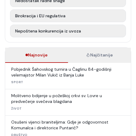
Nedostatak radne snage
Birokracija i EU regulativa
Nepoštena konkurencija iz uvoza
Najnovije
Najčitanije
Pobjednik Šahovskog turnira u Čaglinu 84-godišnji
velemajstor Milan Vukić iz Banja Luke
SPORT
Molitveno bdijenje u požeškoj crkvi sv. Lovre u
predvečerje svečeva blagdana
ŽIVOT
Osušeni vijenci braniteljima: Gdje je odgovornost
Komunalca i direktorice Puntarić?
DRUŠTVO