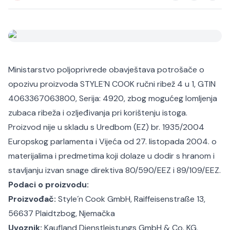
Ministarstvo poljoprivrede obavještava potrošače o
opozivu proizvoda STYLE´N COOK ručni ribež 4 u 1, GTIN
4063367063800, Serija: 4920, zbog mogućeg lomljenja
zubaca ribeža i ozljeđivanja pri korištenju istoga.
Proizvod nije u skladu s Uredbom (EZ) br. 1935/2004
Europskog parlamenta i Vijeća od 27. listopada 2004. o
materijalima i predmetima koji dolaze u dodir s hranom i
stavljanju izvan snage direktiva 80/590/EEZ i 89/109/EEZ.
Podaci o proizvodu:
Proizvođač:
Style´n Cook GmbH, Raiffeisenstraße 13,
56637 Plaidtzbog, Njemačka
Uvoznik:
Kaufland Dienstleistungs GmbH & Co. KG,