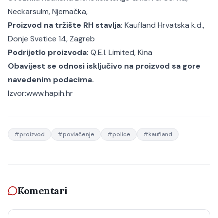
Neckarsulm, Njemačka,
Proizvod na tržište RH stavlja:
Kaufland Hrvatska k.d.,
Donje Svetice 14, Zagreb
Podrijetlo proizvoda:
Q.E.I. Limited, Kina
Obavijest se odnosi isključivo na proizvod sa gore
navedenim podacima.
Izvor:www.hapih.hr
#
proizvod
#
povlačenje
#
police
#
kaufland
Komentari