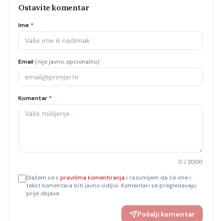
Ostavite komentar
Ime
*
Email
(nije javno, opcionalno)
Komentar
*
0
/ 2000
Slažem se s
pravilima komentiranja
i razumijem da će ime i
tekst komentara biti javno vidljivi. Komentari se pregledavaju
prije objave.
Pošalji komentar