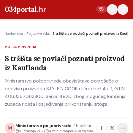
034portal
.hr
Naslovnica
Poljoprivreda
S tržišta se povlači poznati proizvod iz Kaufla
Vijesti
POLJOPRIVREDA
Crna kronika
S tržišta se povlači poznati proizvod
Poljoprivreda
iz Kauflanda
Politika
Ministarstvo poljoprivrede obavještava potrošače o
Gospodarstvo
opozivu proizvoda STYLE´N COOK ručni ribež 4 u 1, GTIN
Život
4063367063800, Serija: 4920, zbog mogućeg lomljenja
Kultura
zubaca ribeža i ozljeđivanja pri korištenju istoga.
Sport
Ministarstvo poljoprivrede
/
hapih.hr
M
16. travnja 2021.
4
min čitanja
4
pregleda