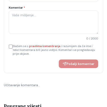
Komentar
*
0
/ 2000
Slažem se s
pravilima komentiranja
i razumijem da će ime i
tekst komentara biti javno vidljivi. Komentari se pregledavaju
prije objave.
Pošalji komentar
Učitavanje komentara…
Povezane vijesti