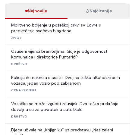
Najnovije
Najčitanije
Molitveno bdijenje u požeškoj crkvi sv. Lovre u
predvečerje svečeva blagdana
ŽIVOT
Osušeni vijenci braniteljima: Gdje je odgovornost
Komunalca i direktorice Puntarić?
DRUŠTVO
Policija ih maknula s ceste: Dvojica teško alkoholiziranih
vozača, jedan vozio pod zabranom
CRNA KRONIKA
Vozačka se može izgubiti zauvijek: Dva teška prekršaja
dovoljna su za povratak u autoškolu
DRUŠTVO
Djeca uživala na „Knjigniku“ uz predstavu „Naš zeleni