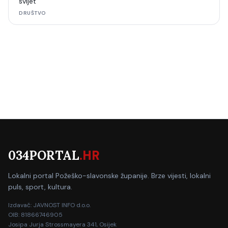
svijet“
DRUŠTVO
034PORTAL
.HR
Lokalni portal Požeško-slavonske županije. Brze vijesti, lokalni
puls, sport, kultura.
Izdavač: JAVNOST INFO d.o.o.
OIB: 81866746905
Josipa Jurja Strossmayera 341, Osijek