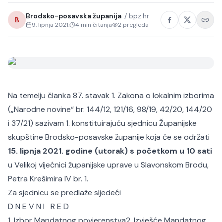
Brodsko-posavska županija
/
bpz.hr
B
9. lipnja 2021.
4
min čitanja
2
pregleda
Na temelju članka 87. stavak 1. Zakona o lokalnim izborima
(„Narodne novine“ br. 144/12, 121/16, 98/19, 42/20, 144/20
i 37/21) sazivam 1. konstituirajuću sjednicu Županijske
skupštine Brodsko-posavske županije koja će se održati
15. lipnja 2021. godine (utorak) s početkom u 10 sati
u Velikoj vijećnici županijske uprave u Slavonskom Brodu,
Petra Krešimira IV br. 1.
Za sjednicu se predlaže sljedeći
D N E V N I R E D
1. Izbor Mandatnog povjerenstva
2. Izvješće Mandatnog