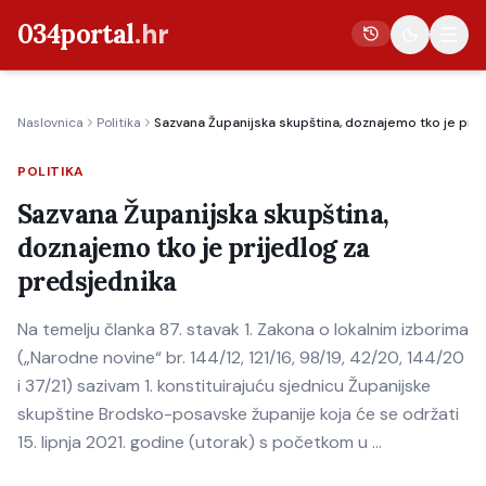
034portal
.hr
Naslovnica
Politika
Sazvana Županijska skupština, doznajemo tko je prij
Vijesti
POLITIKA
Crna kronika
Sazvana Županijska skupština,
Poljoprivreda
doznajemo tko je prijedlog za
Politika
predsjednika
Gospodarstvo
Na temelju članka 87. stavak 1. Zakona o lokalnim izborima
Život
(„Narodne novine“ br. 144/12, 121/16, 98/19, 42/20, 144/20
Kultura
i 37/21) sazivam 1. konstituirajuću sjednicu Županijske
skupštine Brodsko-posavske županije koja će se održati
Sport
15. lipnja 2021. godine (utorak) s početkom u …