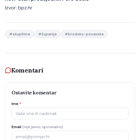
Izvor:
bpz.hr
#
skupština
#
županija
#
brodsko-posavska
Komentari
Ostavite komentar
Ime
*
Email
(nije javno, opcionalno)