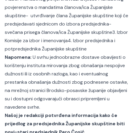
povjerenstva o mandatima članova/ica Županijske
skupštine
- utvrđivanje člana Županijske skupštine koji će
predsjedavati sjednicom do izbora predsjednika
-
svečana prisega članova/ica Županijske skupštine
3. Izbor
Komisije za izbor i imenovanja
4. Izbor predsjednika i
potpredsjednika Županijske skupštine
Napomena:
U svrhu jednoobrazne dostave obavijesti o
korištenju instituta mirovanja zbog obnašanja nespojive
dužnosti ili iz osobnih razloga, kao i eventualnog
prestanka obnašanja dužnosti zbog podnesene ostavke,
na mrežnoj stranici
Brodsko-posavske županije objavljeni
su i dostupni odgovarajući obrasci pripremljeni u
navedene svrhe.
Našoj je redakciji potvrđena informacija kako će
prijedlog za predsjednika Županijske skupštine biti
novi-stari predsjednik Pero Ćosić