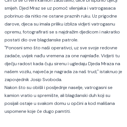
Čim bi se crveni kamion zaustavio, ulice bi ispunio dječji
smijeh. Djed Mraz se uz pomoć vilenjaka i vatrogasaca
pobrinuo da nitko ne ostane praznih ruku. Uz prigodne
darove, djeca su imala priliku izbliza vidjeti vatrogasnu
opremu, fotografirati se s najdražim djedicom i nakratko
postati dio ove blagdanske patrole.
"Ponosni smo što naši operativci, uz sve svoje redovne
zadaće, uvijek nađu vremena za one najmlađe. Vidjeti tu
dječju radost kada čuju sirenu i ugledaju Djeda Mraza na
našem vozilu, najveća je nagrada za naš trud," istaknuo je
zapovjednik Josip Svoboda.
Nakon što su obišli i posljednje naselje, vatrogasni se
kamion vratio u spremište, ali blagdanski duh koji su
posijali ostaje u svakom domu u općini a kod mališana
uspomene koje će dugo pamtiti.