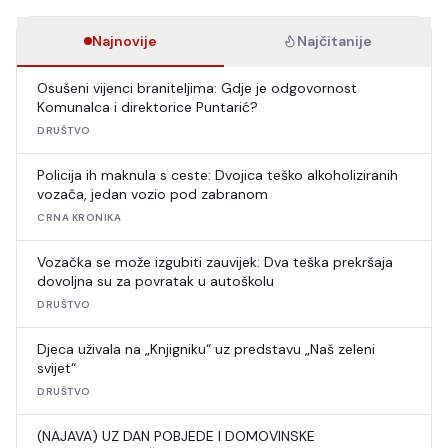
Najnovije
Najčitanije
Osušeni vijenci braniteljima: Gdje je odgovornost
Komunalca i direktorice Puntarić?
DRUŠTVO
Policija ih maknula s ceste: Dvojica teško alkoholiziranih
vozača, jedan vozio pod zabranom
CRNA KRONIKA
Vozačka se može izgubiti zauvijek: Dva teška prekršaja
dovoljna su za povratak u autoškolu
DRUŠTVO
Djeca uživala na „Knjigniku“ uz predstavu „Naš zeleni
svijet“
DRUŠTVO
(NAJAVA) UZ DAN POBJEDE I DOMOVINSKE