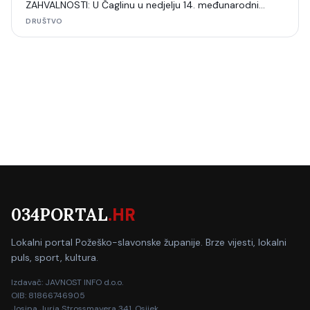
ZAHVALNOSTI: U Čaglinu u nedjelju 14. međunarodni
šahovski turnir
DRUŠTVO
034PORTAL
.HR
Lokalni portal Požeško-slavonske županije. Brze vijesti, lokalni
puls, sport, kultura.
Izdavač: JAVNOST INFO d.o.o.
OIB: 81866746905
Josipa Jurja Strossmayera 341, Osijek