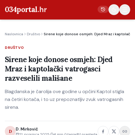
034portal
.hr
Naslovnica
Društvo
Sirene koje donose osmjeh: Djed Mraz i kaptolački v
Vijesti
DRUŠTVO
Crna kronika
Sirene koje donose osmjeh: Djed
Poljoprivreda
Mraz i kaptolački vatrogasci
Politika
razveselili mališane
Gospodarstvo
Blagdanska je čarolija ove godine u općini Kaptol stigla
Život
na četiri kotača, i to uz prepoznatljiv zvuk vatrogasnih
Kultura
sirena.
Sport
D. Mirković
D
21. prosinca 2025.
4
min čitanja
1
pregleda