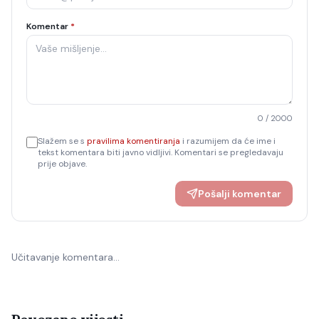
Komentar
*
0
/ 2000
Slažem se s
pravilima komentiranja
i razumijem da će ime i
tekst komentara biti javno vidljivi. Komentari se pregledavaju
prije objave.
Pošalji komentar
Učitavanje komentara…