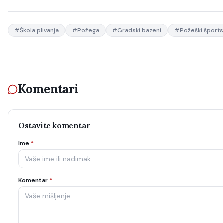
#
Škola plivanja
#
Požega
#
Gradski bazeni
#
Požeški šports
Komentari
Ostavite komentar
Ime
*
Komentar
*