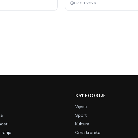
07. 08. 2026.
KATEGORIJE
Vijesti
ja
Sport
nosti
Kultura
iranja
Crna kronika