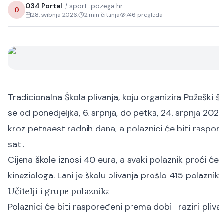
034 Portal
/
sport-pozega.hr
0
28. svibnja 2026.
2
min čitanja
746
pregleda
Tradicionalna Škola plivanja, koju organizira Požešk
se od ponedjeljka, 6. srpnja, do petka, 24. srpnja 2
kroz petnaest radnih dana, a polaznici će biti raspor
sati.
Cijena škole iznosi 40 eura, a svaki polaznik proći
kineziologa. Lani je školu plivanja prošlo 415 polazn
Učitelji i grupe polaznika
Polaznici će biti raspoređeni prema dobi i razini pli