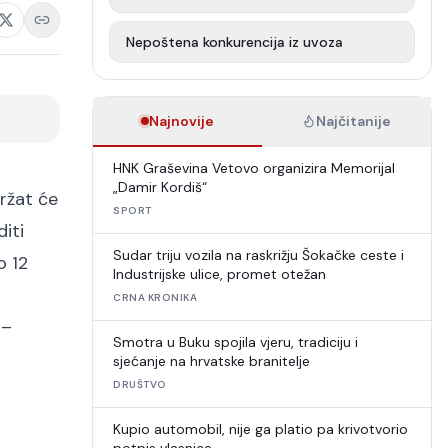
Nepoštena konkurencija iz uvoza
Najnovije
Najčitanije
HNK Graševina Vetovo organizira Memorijal
„Damir Kordiš“
ržat će
SPORT
iti
Sudar triju vozila na raskrižju Šokačke ceste i
o 12
Industrijske ulice, promet otežan
CRNA KRONIKA
 –
Smotra u Buku spojila vjeru, tradiciju i
sjećanje na hrvatske branitelje
DRUŠTVO
Kupio automobil, nije ga platio pa krivotvorio