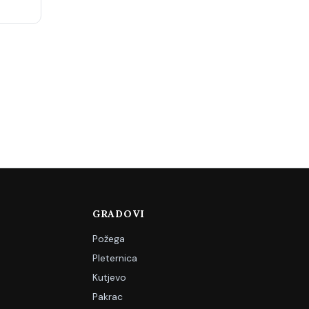
GRADOVI
Požega
Pleternica
Kutjevo
Pakrac