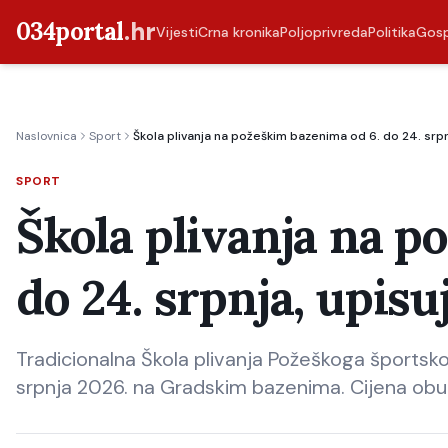
034portal
.hr
Vijesti
Crna kronika
Poljoprivreda
Politika
Gos
Naslovnica
Sport
Škola plivanja na požeškim bazenima od 6. do 24. srpn
SPORT
Škola plivanja na p
do 24. srpnja, upisu
Tradicionalna Škola plivanja Požeškoga športsk
srpnja 2026. na Gradskim bazenima. Cijena obuk