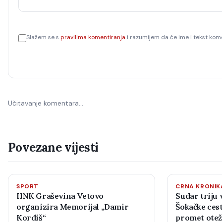
Slažem se s
pravilima komentiranja
i razumijem da će ime i tekst kome
Učitavanje komentara…
Povezane vijesti
SPORT
CRNA KRONIK
HNK Graševina Vetovo
Sudar triju 
organizira Memorijal „Damir
Šokačke cest
Kordiš“
promet ote