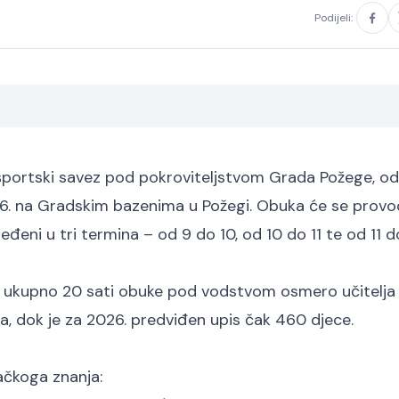
Podijeli:
i športski savez pod pokroviteljstvom Grada Požege, od
026. na Gradskim bazenima u Požegi. Obuka će se provod
eđeni u tri termina – od 9 do 10, od 10 do 11 te od 11 d
 će ukupno 20 sati obuke pod vodstvom osmero učitelja
ika, dok je za 2026. predviđen upis čak 460 djece.
vačkoga znanja: