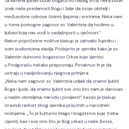
ta iskrena ljubav bude bogatstvo našeg srca, neka bude
znak naše predanosti Bogu i želje da svoje obitelji i
međusobne odnose činimo lijepima i sretnima. Neka nam
u tome pomogne zagovor sv. Valentina da hodimo u
ljubavi koja nas vodi iz sadašnjosti u vječnost.“
Nakon popričesne molitve biskup je zahvalio župniku i
svim sudionicima slavlja. Podsjetio je vjernike kako je sv.
Valentin duhovno bogatstvo Crkve koje vjernici
u Podgoraču itekako prepoznaju. Potaknuo ih je da
ustraju u nasljedovanju njegova primjera
„Neka nam zagovor sv. Valentina udijeli da znamo ljubiti
Boga i ljude, da znamo ljubiti sve ono što nam je darovao
u našim obiteljima, narodu i povijesti“, kazao je biskup
izrazivši radost zbog vjernika prisutnih u narodnim
nošnjama. „To je kulturno blago i bogatstvo koje treba
cijeniti, kao i sve ono što je Bog utkao u naše živote,