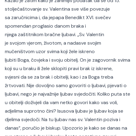
Kazao je zatim kako je zanimljiv podatak da se od 15.
stoljećaštovanje sv. Valentina sve više povezuje
sa zaručnicima i, da jepapa Benedikt XVI. svečev
spomendan proglasio danom braka i
njega zaštitnikom bračne ljubavi. „Sv. Valentin
je svojom vjerom, životom, a nadasve svojim
mučeništvom uzor svima koji žele iskreno
ljubiti Boga, čovjeka i svoju obitelj. On je zagovornik svima
koji su u braku ili žele sklopiti pravi brak iz iskrene,
svjesni da se za brak i obitelji, kao i za Boga treba
žrtvovati. Nije dovoljno samo govoriti o ljubavi, pjevati o
ljubavi, nego je najvažnije ljubav svjedočiti. Koliko puta ste
u obitelji doživjeli da vam netko govori kako vas voli,
adjelima suprotno čini? Isusova ljubav je ljubav koja se
djelima svjedoči. Na tu ljubav nas sv. Valentin poziva i
danas“, poručio je biskup. Upozorio je kako se danas na