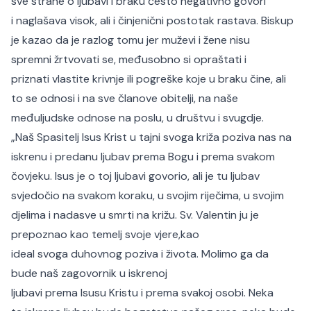
sve strane o ljubavi i braku često negativno govori
i naglašava visok, ali i činjenični postotak rastava. Biskup
je kazao da je razlog tomu jer muževi i žene nisu
spremni žrtvovati se, međusobno si opraštati i
priznati vlastite krivnje ili pogreške koje u braku čine, ali
to se odnosi i na sve članove obitelji, na naše
međuljudske odnose na poslu, u društvu i svugdje.
„Naš Spasitelj Isus Krist u tajni svoga križa poziva nas na
iskrenu i predanu ljubav prema Bogu i prema svakom
čovjeku. Isus je o toj ljubavi govorio, ali je tu ljubav
svjedočio na svakom koraku, u svojim riječima, u svojim
djelima i nadasve u smrti na križu. Sv. Valentin ju je
prepoznao kao temelj svoje vjere,kao
ideal svoga duhovnog poziva i života. Molimo ga da
bude naš zagovornik u iskrenoj
ljubavi prema Isusu Kristu i prema svakoj osobi. Neka