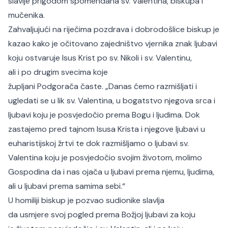
slavlje prigodom spomendana sv. Valentina, biskupa i
mučenika.
Zahvaljujući na riječima pozdrava i dobrodošlice biskup je
kazao kako je očitovano zajedništvo vjernika znak ljubavi
koju ostvaruje Isus Krist po sv. Nikoli i sv. Valentinu,
ali i po drugim svecima koje
župljani Podgorača časte. „Danas ćemo razmišljati i
ugledati se u lik sv. Valentina, u bogatstvo njegova srca i
ljubavi koju je posvjedočio prema Bogu i ljudima. Dok
zastajemo pred tajnom Isusa Krista i njegove ljubavi u
euharistijskoj žrtvi te dok razmišljamo o ljubavi sv.
Valentina koju je posvjedočio svojim životom, molimo
Gospodina da i nas ojača u ljubavi prema njemu, ljudima,
ali u ljubavi prema samima sebi.“
U homiliji biskup je pozvao sudionike slavlja
da usmjere svoj pogled prema Božjoj ljubavi za koju