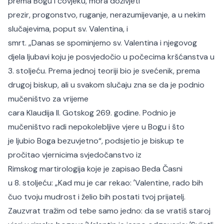
prema Bogu i čovjeku, mora doživjeti
prezir, progonstvo, ruganje, nerazumijevanje, a u nekim
slučajevima, poput sv. Valentina, i
smrt. „Danas se spominjemo sv. Valentina i njegovog
djela ljubavi koju je posvjedočio u počecima kršćanstva u
3. stoljeću. Prema jednoj teoriji bio je svećenik, prema
drugoj biskup, ali u svakom slučaju zna se da je podnio
mučeništvo za vrijeme
cara Klaudija II. Gotskog 269. godine. Podnio je
mučeništvo radi nepokolebljive vjere u Bogu i što
je ljubio Boga bezuvjetno“, podsjetio je biskup te
pročitao vjernicima svjedočanstvo iz
Rimskog martirologija koje je zapisao Beda Časni
u 8. stoljeću: „Kad mu je car rekao: ʼValentine, rado bih
čuo tvoju mudrost i želio bih postati tvoj prijatelj.
Zauzvrat tražim od tebe samo jedno: da se vratiš staroj