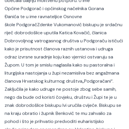
obećala daljnju molitvenu potporu. U ime
Općine Podgorač i općinskog načelnika Gorana
Đanića te u ime ravnateljice Osnovne
škole PodgoračZdenke Vukomanović biskupu je srdačnu
riječ dobrodošlice uputila Katica Kovačić, članica
Dobrovoljnog vatrogasnog društva u Podgoraču ističući
kako je prisutnost članova raznih ustanova i udruga
odraz izvrsne suradnje koju kao vjernici ostvaruju sa
Župom. U tom je smislu naglasila kako su pastoralna i
liturgijska nastojanja u župi nezamisliva bez angažmana
članova Hrvatskog kulturnog društva„Podgoračani“.
Zaključila je kako udruge ne postoje zbog sebe samih,
nego da bude od koristi čovjeku, društvu i Župi te je u
znak dobrodošlice biskupu Ivi uručila cvijeće. Biskupu se
na kraju obratio i župnik Benković te mu zahvalio za
pohod i što je prihvatio predvoditi euharistijsko