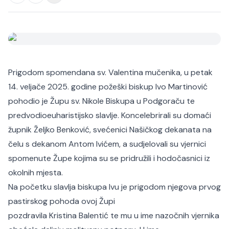
Prigodom spomendana sv. Valentina mučenika, u petak
14. veljače 2025. godine požeški biskup Ivo Martinović
pohodio je Župu sv. Nikole Biskupa u Podgoraču te
predvodioeuharistijsko slavlje. Koncelebrirali su domaći
župnik Željko Benković, svećenici Našičkog dekanata na
čelu s dekanom Antom Ivićem, a sudjelovali su vjernici
spomenute Župe kojima su se pridružili i hodočasnici iz
okolnih mjesta.
Na početku slavlja biskupa Ivu je prigodom njegova prvog
pastirskog pohoda ovoj Župi
pozdravila Kristina Balentić te mu u ime nazočnih vjernika