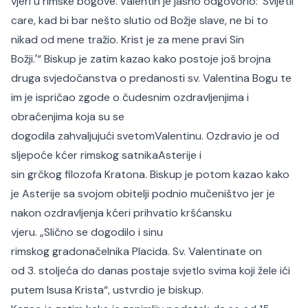
vjeri u rimske bogove.ʼValentin je jasno odgovorio: ʼSvijetli
care, kad bi bar nešto slutio od Božje slave, ne bi to
nikad od mene tražio. Krist je za mene pravi Sin
Božji.ʼ“ Biskup je zatim kazao kako postoje još brojna
druga svjedočanstva o predanosti sv. Valentina Bogu te
im je ispričao zgode o čudesnim ozdravljenjima i
obraćenjima koja su se
dogodila zahvaljujući svetomValentinu. Ozdravio je od
sljepoće kćer rimskog satnikaAsterije i
sin grčkog filozofa Kratona. Biskup je potom kazao kako
je Asterije sa svojom obitelji podnio mučeništvo jer je
nakon ozdravljenja kćeri prihvatio kršćansku
vjeru. „Slično se dogodilo i sinu
rimskog gradonačelnika Placida. Sv. Valentinate on
od 3. stoljeća do danas postaje svjetlo svima koji žele ići
putem Isusa Krista“, ustvrdio je biskup.