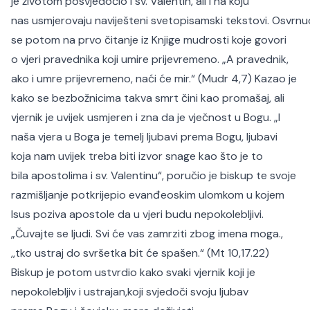
je životom posvjedočio i sv. Valentin, ali i na koju
nas usmjerovaju naviješteni svetopisamski tekstovi. Osvrnu
se potom na prvo čitanje iz Knjige mudrosti koje govori
o vjeri pravednika koji umire prijevremeno. „A pravednik,
ako i umre prijevremeno, naći će mir.“ (Mudr 4,7) Kazao je
kako se bezbožnicima takva smrt čini kao promašaj, ali
vjernik je uvijek usmjeren i zna da je vječnost u Bogu. „I
naša vjera u Boga je temelj ljubavi prema Bogu, ljubavi
koja nam uvijek treba biti izvor snage kao što je to
bila apostolima i sv. Valentinu“, poručio je biskup te svoje
razmišljanje potkrijepio evanđeoskim ulomkom u kojem
Isus poziva apostole da u vjeri budu nepokolebljivi.
„Čuvajte se ljudi. Svi će vas zamrziti zbog imena moga.,
,,tko ustraj do svršetka bit će spašen.“ (Mt 10,17.22)
Biskup je potom ustvrdio kako svaki vjernik koji je
nepokolebljiv i ustrajan,koji svjedoči svoju ljubav