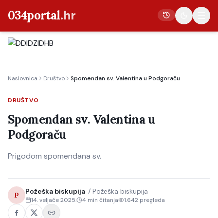
034portal
.hr
Vijesti
Naslovnica
Društvo
Spomendan sv. Valentina u Podgoraču
Crna kronika
Poljoprivreda
DRUŠTVO
Politika
Spomendan sv. Valentina u
Podgoraču
Gospodarstvo
Život
Prigodom spomendana sv.
Kultura
Sport
Požeška biskupija
/
Požeška biskupija
P
14. veljače 2025.
4
min čitanja
1.642
pregleda