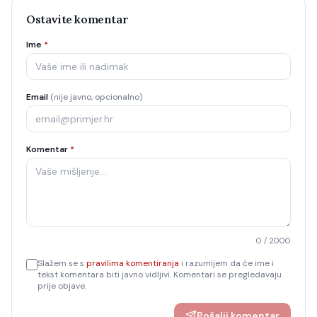
Ostavite komentar
Ime
*
Email
(nije javno, opcionalno)
Komentar
*
0
/ 2000
Slažem se s
pravilima komentiranja
i razumijem da će ime i
tekst komentara biti javno vidljivi. Komentari se pregledavaju
prije objave.
Pošalji komentar