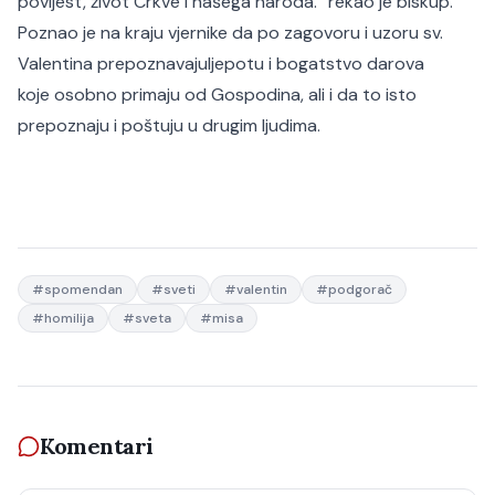
povijest, život Crkve i našega naroda.“ rekao je biskup.
Poznao je na kraju vjernike da po zagovoru i uzoru sv.
Valentina prepoznavajuljepotu i bogatstvo darova
koje osobno primaju od Gospodina, ali i da to isto
prepoznaju i poštuju u drugim ljudima.
#
spomendan
#
sveti
#
valentin
#
podgorač
#
homilija
#
sveta
#
misa
Komentari