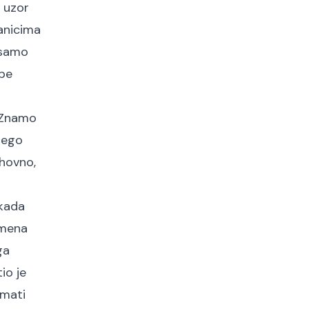
, uzor
nanicima
e samo
ape
. Znamo
 nego
uhovno,
ekada
emena
ga
io je
imati