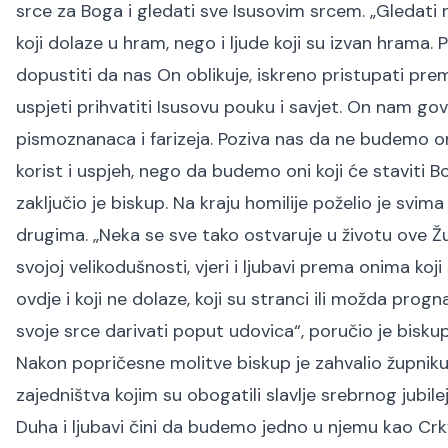
srce za Boga i gledati sve Isusovim srcem. „Gledati
koji dolaze u hram, nego i ljude koji su izvan hrama.
dopustiti da nas On oblikuje, iskreno pristupati pr
uspjeti prihvatiti Isusovu pouku i savjet. On nam g
pismoznanaca i farizeja. Poziva nas da ne budemo oni 
korist i uspjeh, nego da budemo oni koji će staviti B
zaključio je biskup. Na kraju homilije poželio je svi
drugima. „Neka se sve tako ostvaruje u životu ove Žu
svojoj velikodušnosti, vjeri i ljubavi prema onima koj
ovdje i koji ne dolaze, koji su stranci ili možda progn
svoje srce darivati poput udovica“, poručio je biskup
Nakon popričesne molitve biskup je zahvalio župniku 
zajedništva kojim su obogatili slavlje srebrnog jub
Duha i ljubavi čini da budemo jedno u njemu kao Crkva