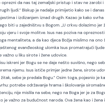
 oprezni da nas taj zemaljski pristup i stav ne zarobi i
rugih ljudi.“ Biskup je nadalje primijetio kako se i dana
jestima i izdizanjem iznad drugih. Kazao je kako svrha
nego biti u zajedništvu s Bogom. „U crkvu dolazimo jer 
ju vjeru i svoje molitve. Isus nas poziva na opreznosti 
a mentaliteta, a da kao djeca Božja mislimo na ono š
iještenog evanđeoskog ulomka Isus promatrajući ljude 
 važno u liku sirote i žene udovice.
Nisu iskreni jer Bogu se ne daje nešto suvišno, nego se
prema njemu. Isus ističe primjer jedne žene, sirote udov
j žitak, sebe je predala Bogu.“ Osim toga, pojasnio je ka
svrhu: potrebe održavanje hrama i školovanje siromašne
enciju, nije mislila na sebe, nego na Boga jer je za Boga
 što je važno za budućnost naroda. Ova žena kao i žena 