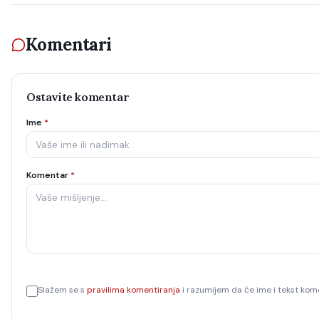
Komentari
Ostavite komentar
Ime
*
Komentar
*
Slažem se s
pravilima komentiranja
i razumijem da će ime i tekst kome