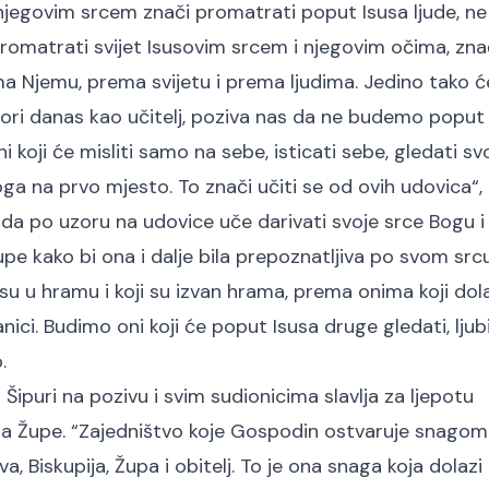
 njegovim srcem znači promatrati poput Isusa ljude, n
 Promatrati svijet Isusovim srcem i njegovim očima, zna
ema Njemu, prema svijetu i prema ljudima. Jedino tako
ovori danas kao učitelj, poziva nas da ne budemo poput
koji će misliti samo na sebe, isticati sebe, gledati sv
oga na prvo mjesto. To znači učiti se od ovih udovica“,
ma da po uzoru na udovice uče darivati svoje srce Bogu i
pe kako bi ona i dalje bila prepoznatljiva po svom src
i su u hramu i koji su izvan hrama, prema onima koji dol
anici. Budimo oni koji će poput Isusa druge gledati, ljubit
.
Šipuri na pozivu i svim sudionicima slavlja za ljepotu
ileja Župe. “Zajedništvo koje Gospodin ostvaruje snago
, Biskupija, Župa i obitelj. To je ona snaga koja dolazi