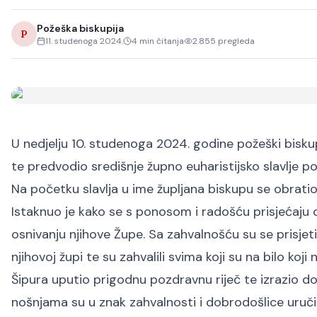
Požeška biskupija
P
11. studenoga 2024.
4
min čitanja
2.855
pregleda
U nedjelju 10. studenoga 2024. godine požeški biskup
te predvodio središnje župno euharistijsko slavlje 
Na početku slavlja u ime župljana biskupu se obratio 
Istaknuo je kako se s ponosom i radošću prisjećaju 
osnivanju njihove Župe. Sa zahvalnošću su se prisjetil
njihovoj župi te su zahvalili svima koji su na bilo koj
Šipura uputio prigodnu pozdravnu riječ te izrazio do
nošnjama su u znak zahvalnosti i dobrodošlice uručili