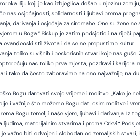
roroka Iliju koji je kao izbjeglica došao u njezinu zemlju
Uče nas osjećajnosti, solidarnosti i ljubavi prema prog
ćanja, darivanja i osjećaja za siromahe. One su žene n
 vjerom u Boga.“ Biskup je zatim podsjetio i na riječi p
 evanđeoski stil života i da se ne prepustimo kulturi
vanja toliko suvišnih i beskorisnih stvari koje nas guše
pterećuju nas toliko prva mjesta, pozdravi i karijera,
tvari tako da često zaboravimo na ono najvažnije, na d
ško Bogu darovati svoje vrijeme i molitve. „Kako je n
lje i važnije što možemo Bogu dati osim molitve i vr
ema Bogu temelj i naše vjere, ljubavi i darivanja. Iz to
a ljudima, materijalnim stvarima i prema Crkvi.“ Podsjet
 je važno biti odvojen i slobodan od zemaljskih stvari, 