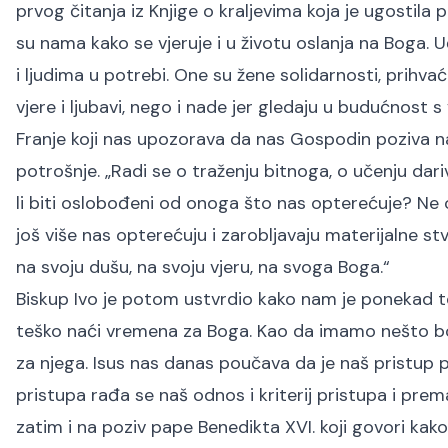
prvog čitanja iz Knjige o kraljevima koja je ugostila p
su nama kako se vjeruje i u životu oslanja na Boga. 
i ljudima u potrebi. One su žene solidarnosti, prihva
vjere i ljubavi, nego i nade jer gledaju u budućnost s
Franje koji nas upozorava da nas Gospodin poziva na
potrošnje. „Radi se o traženju bitnoga, o učenju dari
li biti oslobođeni od onoga što nas opterećuje? Ne o
još više nas opterećuju i zarobljavaju materijalne s
na svoju dušu, na svoju vjeru, na svoga Boga.“
Biskup Ivo je potom ustvrdio kako nam je ponekad te
teško naći vremena za Boga. Kao da imamo nešto bo
za njega. Isus nas danas poučava da je naš pristup pr
pristupa rađa se naš odnos i kriterij pristupa i prem
zatim i na poziv pape Benedikta XVI. koji govori kako