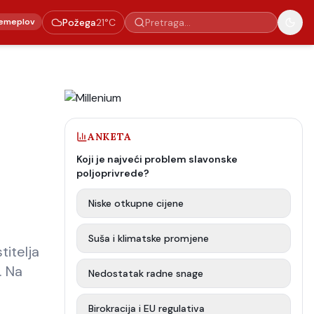
emeplov
Požega
21
°C
ANKETA
Koji je najveći problem slavonske
poljoprivrede?
Niske otkupne cijene
Suša i klimatske promjene
titelja
. Na
Nedostatak radne snage
Birokracija i EU regulativa