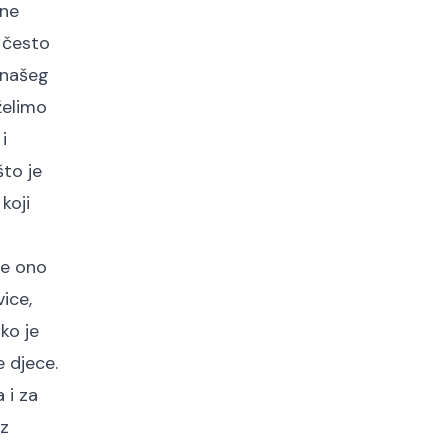
 ne
s često
 našeg
želimo
i
to je
koji
be ono
ice,
ko je
 djece.
 i za
iz