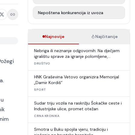
Nepoštena konkurencija iz uvoza
Najnovije
Najčitanije
Nebriga ili neznanje odgovornih: Na dječjem
igralištu sprave za igranje polomljene,
Požegi
umjetna trava u raspadu
DRUŠTVO
HNK Graševina Vetovo organizira Memorijal
a.
„Damir Kordiš“
o
SPORT
 u
Sudar triju vozila na raskrižju Šokačke ceste i
nik
Industrijske ulice, promet otežan
CRNA KRONIKA
dnim
Smotra u Buku spojila vjeru, tradiciju i