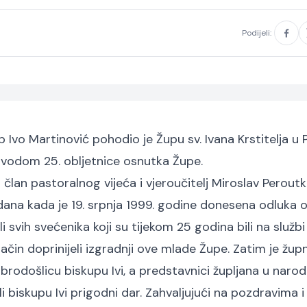
Podijeli:
 Ivo Martinović pohodio je Župu sv. Ivana Krstitelja u 
povodom 25. obljetnice osnutka Župe.
član pastoralnog vijeća i vjeroučitelj Miroslav Peroutk
dana kada je 19. srpnja 1999. godine donesena odluka 
i svih svećenika koji su tijekom 25 godina bili na službi
i način doprinijeli izgradnji ove mlade Župe. Zatim je žup
brodošlicu biskupu Ivi, a predstavnici župljana u naro
 biskupu Ivi prigodni dar. Zahvaljujući na pozdravima i