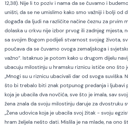
12,38). Nije li to poziv i nama da se čuvamo i budemo
uništi, da se ne umislimo kako smo važniji i bolji od d
događa da ljudi na različite načine čeznu za prvim m
dolaska u crkvu nije izbor prvog ili zadnjeg mjesta, 
sa svojim Bogom podijeli stvarnost svojeg života, svo
poučava da se čuvamo ovoga zemaljskoga i svjetskog
važno“. Istaknuo je potom kako u drugom dijelu nav
ubacuju milostinju u hramsku riznicu ističe ono što je
„Mnogi su u riznicu ubacivali dar od svoga suviška. 
što bi trebalo biti znak potpunog predanja i ljubavi 
koja je ubacila dva novčića, sve što je imala, sav svo
žena znala da svoju milostinju daruje za dvostruku 
„Žena udovica koja je ubacila svoj žitak - svoju egzist
hram željela nešto dati. Mislila je na mlade, na ono