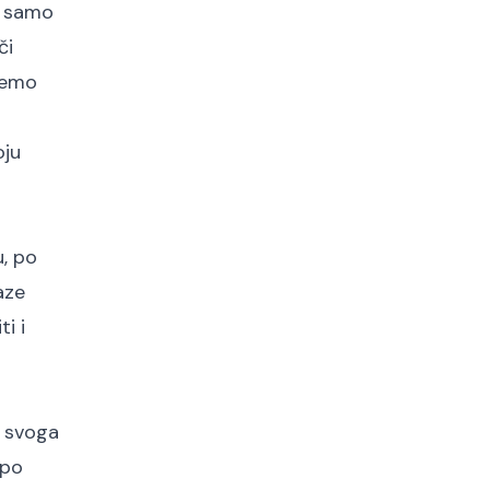
e samo
či
 ćemo
oju
u, po
aze
i i
m svoga
 po