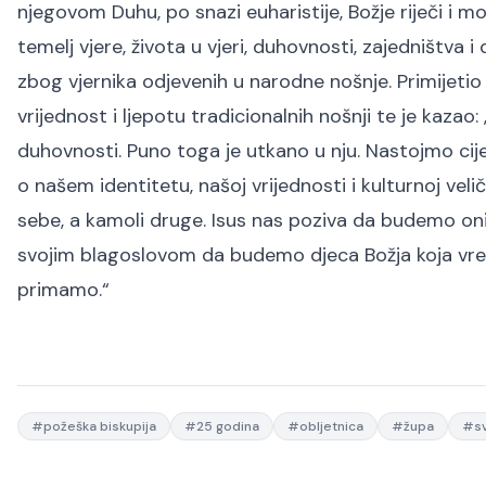
njegovom Duhu, po snazi euharistije, Božje riječi i mo
temelj vjere, života u vjeri, duhovnosti, zajedništva
zbog vjernika odjevenih u narodne nošnje. Primijetio 
vrijednost i ljepotu tradicionalnih nošnji te je kazao: 
duhovnosti. Puno toga je utkano u nju. Nastojmo cije
o našem identitetu, našoj vrijednosti i kulturnoj velič
sebe, a kamoli druge. Isus nas poziva da budemo oni 
svojim blagoslovom da budemo djeca Božja koja vred
primamo.“
#
požeška biskupija
#
25 godina
#
obljetnica
#
župa
#
sv