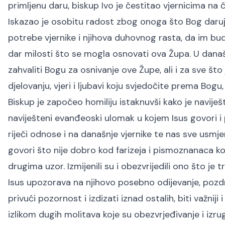
primljenu daru, biskup Ivo je čestitao vjernicima na č
Iskazao je osobitu radost zbog onoga što Bog daruje
potrebe vjernike i njihova duhovnog rasta, da im b
dar milosti što se mogla osnovati ova Župa. U današ
zahvaliti Bogu za osnivanje ove Župe, ali i za sve št
djelovanju, vjeri i ljubavi koju svjedočite prema Bogu,
Biskup je započeo homiliju istaknuvši kako je naviješ
naviješteni evanđeoski ulomak u kojem Isus govori i
riječi odnose i na današnje vjernike te nas sve usmj
govori što nije dobro kod farizeja i pismoznanaca koji s
drugima uzor. Izmijenili su i obezvrijedili ono što je t
Isus upozorava na njihovo posebno odijevanje, pozd
privući pozornost i izdizati iznad ostalih, biti važnij
izlikom dugih molitava koje su obezvrjeđivanje i izrug