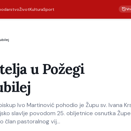
Vr
podarstvo
Život
Kultura
Sport
ubilej
telja u Požegi
ubilej
skup Ivo Martinović pohodio je Župu sv. Ivana Krs
ijsko slavlje povodom 25. obljetnice osnutka Župe
o član pastoralnog vij…