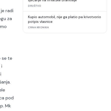
sjećanje na hrvatske branitelje
DRUŠTVO
je radi
Kupio automobil, nije ga platio pa krivotvorio
ogu za
potpis vlasnice
bamo
CRNA KRONIKA
 se te
 i
i
šanja.
ele
vica pod
sp. Mk