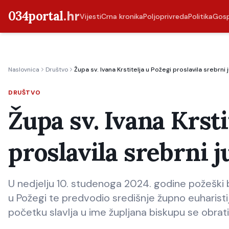
034portal
.hr
Vijesti
Crna kronika
Poljoprivreda
Politika
Gos
Naslovnica
Društvo
Župa sv. Ivana Krstitelja u Požegi proslavila srebrni j
DRUŠTVO
Župa sv. Ivana Krsti
proslavila srebrni j
U nedjelju 10. studenoga 2024. godine požeški bi
u Požegi te predvodio središnje župno euharist
početku slavlja u ime župljana biskupu se obrati