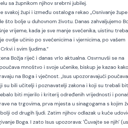
elu sa župnikom njihov srebrni jubilej.
 svakoj župi i između ostaloga rekao „Osnivanje župe 
ude što bolje u duhovnom životu. Danas zahvaljujemo B
nje vrijeme, kada je sve manje svećenika, uistinu tre
o je ovdje učinio po svećenicima i vjernicima, po vašem
 Crkvi i svim ljudima.“
tena Božja riječ i danas vrlo aktualna. Osvrnuvši se na
 poučava mnoštvo i svoje učenike, biskup je kazao kako
eravaju na Boga i vječnost. „Isus upozoravajući poučava
u bili učitelji i poznavatelji zakona i koji su trebali bit
rebalo biti mjerilo i kriterij određenih vrijednosti i pona
rave na trgovima, prva mjesta u sinagogama s kojim ž
i i bolji od drugih ljudi. Zatim njihov odlazak u kuće udo
ivanje Boga. I zato Isus upozorava: ʼČuvajte se njihʼ (u