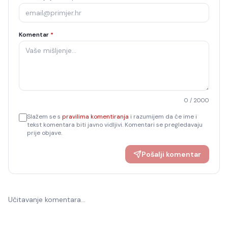
Komentar
*
0
/ 2000
Slažem se s
pravilima komentiranja
i razumijem da će ime i
tekst komentara biti javno vidljivi. Komentari se pregledavaju
prije objave.
Pošalji komentar
Učitavanje komentara…