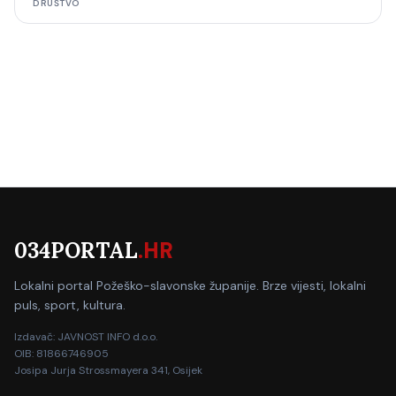
DRUŠTVO
034PORTAL
.HR
Lokalni portal Požeško-slavonske županije. Brze vijesti, lokalni
puls, sport, kultura.
Izdavač: JAVNOST INFO d.o.o.
OIB: 81866746905
Josipa Jurja Strossmayera 341, Osijek