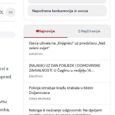
Nepoštena konkurencija iz uvoza
Najnovije
Najčitanije
Djeca uživala na „Knjigniku“ uz predstavu „Naš
zeleni svijet“
DRUŠTVO
(NAJAVA) UZ DAN POBJEDE I DOMOVINSKE
kvi s
ZAHVALNOSTI: U Čaglinu u nedjelju 14.
međunarodni šahovski turnir
ispred
DRUŠTVO
Policija istražuje krađu stabala u blizini
Doljanovaca
CRNA KRONIKA
ovnu
ocka,
Nebriga ili neznanje odgovornih: Na dječjem