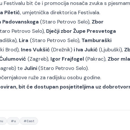
mu Festivalu bit će i promocija nosača zvuka s pjesma
a Piletić
, umjetnička direktorica Festivala.
una Padovanskoga
(Staro Petrovo Selo),
Zbor
taro Petrovo Selo),
Dječji zbor Župe Presvetoga
adiška),
Lira
(Staro Petrovo Selo),
Tamburaški
ki Brod),
Ines Vukšić
(Drežnik)
i Iva Jukić
(Ljubuški),
Z
 Ćulumović
(Zagreb),
Igor Frajfogel
(Pakrac),
Zbor mla
agreb) te
Julini
(Staro Petrovo Selo).
Večernjakove ruže za radijsku osobu godine.
omoviran, bit će dostupan posjetiteljima uz dobrotvor
nu
#
u
#
čast