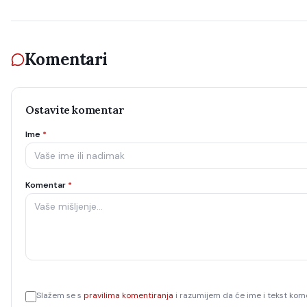
Komentari
Ostavite komentar
Ime
*
Komentar
*
Slažem se s
pravilima komentiranja
i razumijem da će ime i tekst kome