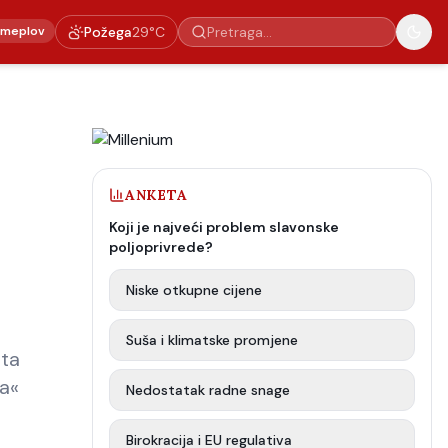
emeplov
Požega
29
°C
ANKETA
Koji je najveći problem slavonske
poljoprivrede?
Niske otkupne cijene
Suša i klimatske promjene
uta
ta«
Nedostatak radne snage
Birokracija i EU regulativa