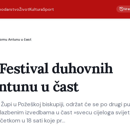
Vr
podarstvo
Život
Kultura
Sport
tomu Antunu u čast
 Festival duhovnih
ntunu u čast
 Župi u Požeškoj biskupiji, održat će se po drugi p
glazbenim izvedbama u čast »svecu cijeloga svije
očetkom u 18 sati koje pr…