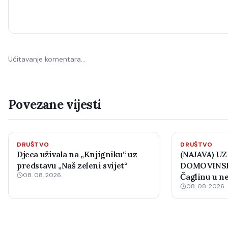
Učitavanje komentara…
Povezane vijesti
DRUŠTVO
DRUŠTVO
Djeca uživala na „Knjigniku“ uz
(NAJAVA) UZ
predstavu „Naš zeleni svijet“
DOMOVINSK
08. 08. 2026.
Čaglinu u ne
08. 08. 2026.
međunarodni