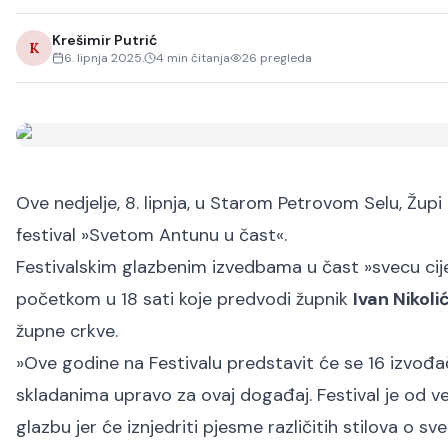
Krešimir Putrić
K
6. lipnja 2025.
4
min čitanja
26
pregleda
Ove nedjelje, 8. lipnja, u Starom Petrovom Selu, Župi
festival »Svetom Antunu u čast«.
Festivalskim glazbenim izvedbama u čast »svecu cijel
početkom u 18 sati koje predvodi župnik
Ivan Nikoli
župne crkve.
»Ove godine na Festivalu predstavit će se 16 izvođa
skladanima upravo za ovaj događaj. Festival je od ve
glazbu jer će iznjedriti pjesme različitih stilova 