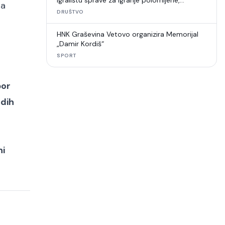
igralištu sprave za igranje polomljene,
ma
umjetna trava u raspadu
DRUŠTVO
HNK Graševina Vetovo organizira Memorijal
„Damir Kordiš“
SPORT
bor
dih
ni