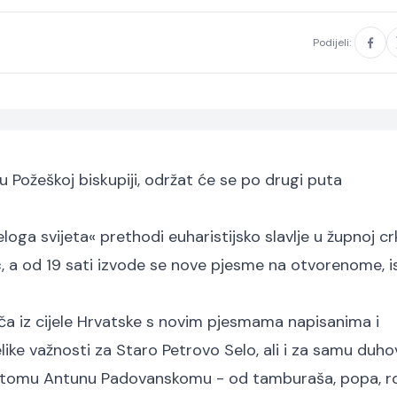
Podijeli:
 u Požeškoj biskupiji, održat će se po drugi puta
oga svijeta« prethodi euharistijsko slavlje u župnoj cr
ć
, a od 19 sati izvode se nove pjesme na otvorenome, 
ča iz cijele Hrvatske s novim pjesmama napisanima i
like važnosti za Staro Petrovo Selo, ali i za samu duh
o svetomu Antunu Padovanskomu - od tamburaša, popa, r