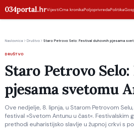
034portal
.hr
Vijesti
Crna kronika
Poljoprivreda
Politika
Gos
Naslovnica
Društvo
Staro Petrovo Selo: Festival duhovnih pjesama sve
DRUŠTVO
Staro Petrovo Selo:
pjesama svetomu A
Ove nedjelje, 8. lipnja, u Starom Petrovom Selu,
festival »Svetom Antunu u čast«. Festivalskim 
prethodi euharistijsko slavlje u župnoj crkvi s p