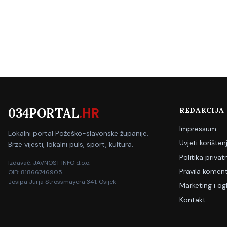
034PORTAL
.HR
REDAKCIJA
Impressum
Lokalni portal Požeško-slavonske županije.
Uvjeti korišten
Brze vijesti, lokalni puls, sport, kultura.
Politika privat
Izdavač: JAVNOST INFO d.o.o.
Pravila koment
OIB: 81866746905
Josipa Jurja Strossmayera 341, Osijek
Marketing i og
Kontakt