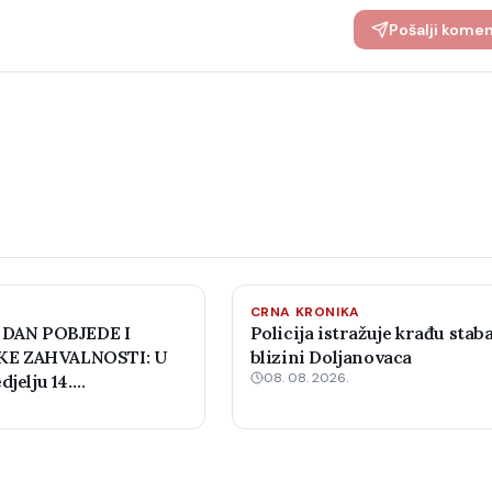
Pošalji kome
CRNA KRONIKA
 DAN POBJEDE I
Policija istražuje krađu staba
E ZAHVALNOSTI: U
blizini Doljanovaca
08. 08. 2026.
djelju 14.
 šahovski turnir