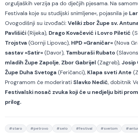
orguljaških verzija pa do dječjih pjesama. Na samo
Festivala koje su studijski snimljene«
, pojasnila je
Lar
Ovogodišnji su izvođači:
Veliki zbor Župe sv. Ant
Pavlišići
(Rijeka),
Drago Kovačević i Lovro Piletić
(S
Trojstva
(Gornji Lipovac),
HPD »Graničar«
(Nova Gr
sastav »Satir«
(Davor),
Tamburaši Rubato
(Slavons
mladih Župe Zapolje
,
Zbor Gabrijel
(Zagreb),
Josip
Župe Duha Svetoga
(Feričanci),
Klapa sveti Ante
(Z
Programom će moderirati
Slavko Nedić
, dobitnik 
Festivalski nosač zvuka koji će u nedjelju biti pr
prilog.
#
staro
#
petrovo
#
selo
#
festival
#
svetom
#
antu