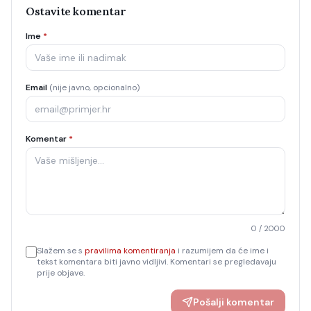
Ostavite komentar
Ime
*
Email
(nije javno, opcionalno)
Komentar
*
0
/ 2000
Slažem se s
pravilima komentiranja
i razumijem da će ime i
tekst komentara biti javno vidljivi. Komentari se pregledavaju
prije objave.
Pošalji komentar