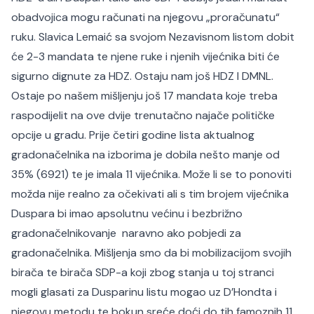
obadvojica mogu računati na njegovu „proračunatu“
ruku. Slavica Lemaić sa svojom Nezavisnom listom dobit
će 2-3 mandata te njene ruke i njenih vijećnika biti će
sigurno dignute za HDZ. Ostaju nam još HDZ I DMNL.
Ostaje po našem mišljenju još 17 mandata koje treba
raspodijelit na ove dvije trenutačno najače političke
opcije u gradu. Prije četiri godine lista aktualnog
gradonačelnika na izborima je dobila nešto manje od
35% (6921) te je imala 11 vijećnika. Može li se to ponoviti
možda nije realno za očekivati ali s tim brojem vijećnika
Duspara bi imao apsolutnu većinu i bezbrižno
gradonačelnikovanje naravno ako pobjedi za
gradonačelnika. Mišljenja smo da bi mobilizacijom svojih
birača te birača SDP-a koji zbog stanja u toj stranci
mogli glasati za Dusparinu listu mogao uz D’Hondta i
njegovu metodu te bokun sreće doći do tih famoznih 11.