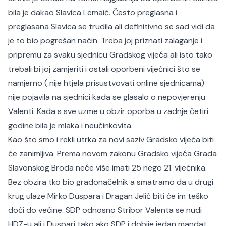
bila je dakao Slavica Lemaić. Često preglasna i
preglasana Slavica se trudila ali definitivno se sad vidi da
je to bio pogrešan način. Treba joj priznati zalaganje i
pripremu za svaku sjednicu Gradskog vijeća ali isto tako
trebali bi joj zamjeriti i ostali oporbeni vijećnici što se
namjerno ( nije htjela prisustvovati online sjednicama)
nije pojavila na sjednici kada se glasalo o nepovjerenju
Valenti. Kada s sve uzme u obzir oporba u zadnje četiri
godine bila je mlaka i neučinkovita.
Kao što smo i rekli utrka za novi saziv Gradsko vijeća biti
će zanimljiva. Prema novom zakonu Gradsko vijeća Grada
Slavonskog Broda neće više imati 25 nego 21. vijećnika.
Bez obzira tko bio gradonačelnik a smatramo da u drugi
krug ulaze Mirko Duspara i Dragan Jelić biti će im teško
doći do većine. SDP odnosno Stribor Valenta se nudi
HDZ-u ali i Duspari tako ako SDP i dobije jedan mandat