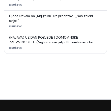
DRUŠTVO
Djeca uživala na „Knjigniku“ uz predstavu „Naš zeleni
svijet“
DRUŠTVO
(NAJAVA) UZ DAN POBJEDE I DOMOVINSKE
ZAHVALNOSTI: U Čaglinu u nedjelju 14. međunarodni
šahovski turnir
DRUŠTVO