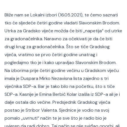
Bliže nam se Lokalni izbori (16.05.2021), te ćemo saznati
tko će sljedeće četiri godine vladati Slavonskim Brodom.
Utrka za Gradsko vijeće možda će biti „napetija“ od utrke
za gradonačelnika. Naravno za očekivati je da će biti
drugi krug za gradonačelnika. Što se tiče Gradskog
vijeća, vratimo se prvo četiri godine unatrag i
pogledajmo tko je i kako upravljao Slavonskim Brodom.
Na izborima prije četiri godine većinu u Gradskom vijeću
imala je Duspara Mirko Nezavisna lista zajedno s tri
vijećnika SDP-a. Bar je tako bilo na početku, što s tiče
SDP-a. Kasnije je Emina Berbić Kolar izašla iz SDP-a ali je i
dalje ostala dio većine. Predsjednik Gradskog vijeća
postao je Stribor Valenta. Sjednice je vodio na svoj
pomalo „uvrnuti“ način te je sve što je radio bio je
uvjeren da radi dobro. Taj način se nije sviđao oporbi, ali