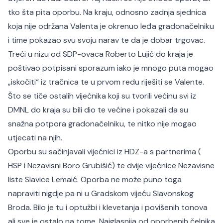
tko šta pita oporbu. Na kraju, odnosno zadnja sjednica
koja nije održana Valenta je okrenuo leđa gradonačelniku
i time pokazao svu svoju narav te da je dobar trgovac.
Treći u nizu od SDP-ovaca Roberto Lujić do kraja je
poštivao potpisani sporazum iako je mnogo puta mogao
„iskočiti“ iz tračnica te u prvom redu riješiti se Valente.
Što se tiče ostalih vijećnika koji su tvorili većinu svi iz
DMNL do kraja su bili dio te većine i pokazali da su
snažna potpora gradonačelniku, te nitko nije mogao
utjecati na njih.
Oporbu su sačinjavali vijećnici iz HDZ-a s partnerima (
HSP i Nezavisni Boro Grubišić) te dvije vijećnice Nezavisne
liste Slavice Lemaić. Oporba ne može puno toga
napraviti nigdje pa ni u Gradskom vijeću Slavonskog
Broda. Bilo je tu i optužbi i klevetanja i povišenih tonova
ali sve je ostalo na tome. Najglasnija od oporbenih čelnika