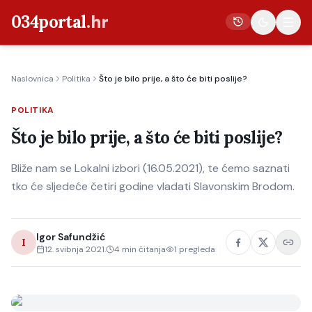
034portal
.hr
Naslovnica
Politika
Što je bilo prije, a što će biti poslije?
Vijesti
POLITIKA
Crna kronika
Što je bilo prije, a što će biti poslije?
Poljoprivreda
Politika
Bliže nam se Lokalni izbori (16.05.2021), te ćemo saznati
tko će sljedeće četiri godine vladati Slavonskim Brodom.
Gospodarstvo
Život
Igor Safundžić
Kultura
I
12. svibnja 2021.
4
min čitanja
1
pregleda
Sport