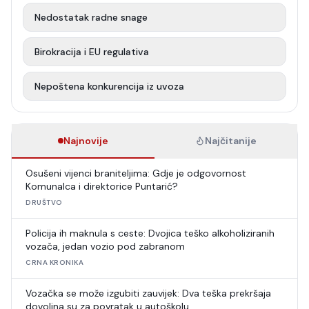
Nedostatak radne snage
Birokracija i EU regulativa
Nepoštena konkurencija iz uvoza
Najnovije
Najčitanije
Osušeni vijenci braniteljima: Gdje je odgovornost
Komunalca i direktorice Puntarić?
DRUŠTVO
Policija ih maknula s ceste: Dvojica teško alkoholiziranih
vozača, jedan vozio pod zabranom
CRNA KRONIKA
Vozačka se može izgubiti zauvijek: Dva teška prekršaja
dovoljna su za povratak u autoškolu