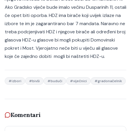
Ako Gradsko vijeće bude imalo većinu Dusparinih 11, ostali
će opet biti oporba. HDZ ima birače koji uvijek izlaze na
izbore te im je zagarantirano bar 7 mandata. Naravno ne
treba podcjenjivati HDZ i njegove birače ali određeni broj
glasova HDZ-u glasove bi mogli pokupiti Domovinski
pokret i Most. Vjerojatno neće biti u vijeću ali glasove
koje će zajedno dobiti mogli bi naštetiti HDZ-u.
#
izbori
#
bivši
#
budući
#
vijećnici
#
gradonačelnik
Komentari