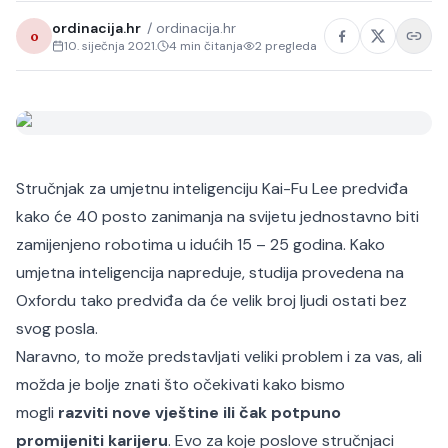
ordinacija.hr
/
ordinacija.hr
o
10. siječnja 2021.
4
min čitanja
2
pregleda
Stručnjak za umjetnu inteligenciju Kai-Fu Lee predviđa
kako će 40 posto
zanimanja
na svijetu jednostavno biti
zamijenjeno robotima u idućih 15 – 25 godina. Kako
umjetna inteligencija napreduje, studija provedena na
Oxfordu tako predviđa da će velik broj ljudi ostati bez
svog posla.
Naravno, to može predstavljati veliki problem i za vas, ali
možda je bolje znati što očekivati kako bismo
mogli
razviti nove vještine ili čak potpuno
promijeniti karijeru
. Evo za koje poslove stručnjaci