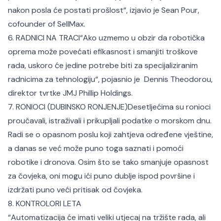
nakon posla će postati prošlost“, izjavio je Sean Pour,
cofounder of SellMax.
6. RADNICI NA TRACI“Ako uzmemo u obzir da robotička
oprema može povećati efikasnost i smanjiti troškove
rada, uskoro će jedine potrebe biti za specijaliziranim
radnicima za tehnologiju“, pojasnio je Dennis Theodorou,
direktor tvrtke JMJ Phillip Holdings.
7. RONIOCI (DUBINSKO RONJENJE)Desetljećima su ronioci
proučavali, istraživali i prikupljali podatke o morskom dnu.
Radi se o opasnom poslu koji zahtjeva određene vještine,
a danas se već može puno toga saznati i pomoći
robotike i dronova. Osim što se tako smanjuje opasnost
za čovjeka, oni mogu ići puno dublje ispod površine i
izdržati puno veći pritisak od čovjeka.
8. KONTROLORI LETA
“Automatizacija će imati veliki utjecaj na tržište rada, ali