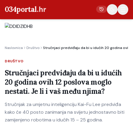
034portal
.hr
Vijesti
Naslovnica
Društvo
Stručnjaci predviđaju da bi u idućih 20 godina ovih 1
Crna kronika
Poljoprivreda
DRUŠTVO
Politika
Stručnjaci predviđaju da bi u idućih
20 godina ovih 12 poslova moglo
Gospodarstvo
nestati. Je li i vaš među njima?
Život
Kultura
Stručnjak za umjetnu inteligenciju Kai-Fu Lee predviđa
kako će 40 posto zanimanja na svijetu jednostavno biti
Sport
zamijenjeno robotima u idućih 15 – 25 godina.