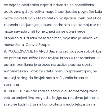
će najviše posljedica osjetiti industrije sa specifičnim
poslovima gdje je velika mogućnost ljudske pogreške koja
može dovesti do katastrofalnih posljedica. Ipak, ostat će
tu posla i za ljude jer je puno zadataka koje kompjutor ne
može savladati, ali to ne znači da se stvari neće
promijeniti u idućim desetljećima“, pojasnio je Jason Yau,
menadžer u CanvasPeople,
9. POSLUŽIVANJE HRANEU Japanu već postoje roboti koji
će primati narudžbe i dostavljati hranu u restoranima. I u
ostalim zemljama je proces narudžbe postao dosta
automatiziran. I dok će i dalje hranu pripremati ljudi, ne
postoji razlog da čovjek mora reći „Vaša hrana je
spremna.
10. BIBLIOTEKARI“Ne radi se samo o automatizaciji rada
već promjeni životnog stila. Knjige su relativno jeftine, a
sve više ljudi ih čita na kompjuteru ili mobitelu, a da ne