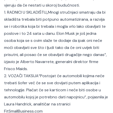
vjeruju da će nestati u skoroj budućnosti.
1. RADNICI U SKLADIŠTU„Mnogi stručnjaci smatraju da bi
skladišta trebala biti potpuno automatizirana, a razvija
se i robotika koja bi trebala i mogla vrlo lako obavljati te
poslove i to 24 sata u danu. Elon Musk je još jedna
osoba koja se s ovim slaže te dodaje da ipak oni neće
moći obavljati sve što i ljudi tako da će oni uvijek biti
prisutni, ali posao će se obavljati drugačije nego danas“,
izjavio je Alberto Navarrete, generalni direktor firme
Frisco Maids.
2. VOZAČI TAKSIJA“Postojat će automobili kojima neće
trebati šofer već će se sve dovijati putem aplikacija i
tehnologije. Plaćat će se karticom i neće biti osobe u
automobilu kojoj je potrebno dati napojnicu“, pojasnila je
Laura Handrick, analitičar na stranici
FitSmallBusiness.com