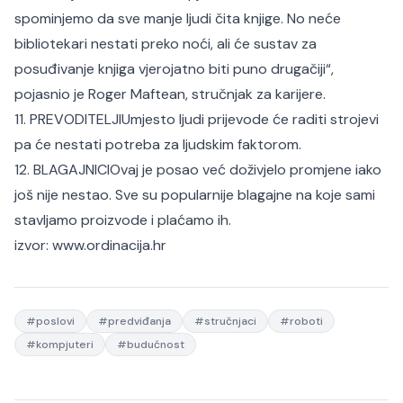
spominjemo da sve manje ljudi čita knjige. No neće
bibliotekari nestati preko noći, ali će sustav za
posuđivanje knjiga vjerojatno biti puno drugačiji“,
pojasnio je Roger Maftean, stručnjak za karijere.
11. PREVODITELJIUmjesto ljudi prijevode će raditi strojevi
pa će nestati potreba za ljudskim faktorom.
12. BLAGAJNICIOvaj je posao već doživjelo promjene iako
još nije nestao. Sve su popularnije blagajne na koje sami
stavljamo proizvode i plaćamo ih.
izvor:
www.ordinacija.hr
#
poslovi
#
predviđanja
#
stručnjaci
#
roboti
#
kompjuteri
#
budućnost