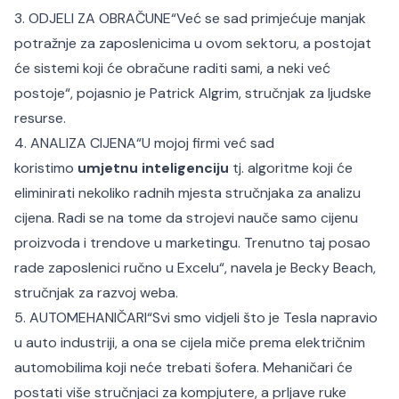
3. ODJELI ZA OBRAČUNE“Već se sad primjećuje manjak
potražnje za zaposlenicima u ovom sektoru, a postojat
će sistemi koji će obračune raditi sami, a neki već
postoje“, pojasnio je Patrick Algrim, stručnjak za ljudske
resurse.
4. ANALIZA CIJENA“U mojoj firmi već sad
koristimo
umjetnu inteligenciju
tj. algoritme koji će
eliminirati nekoliko radnih mjesta stručnjaka za analizu
cijena. Radi se na tome da strojevi nauče samo cijenu
proizvoda i trendove u marketingu. Trenutno taj posao
rade zaposlenici ručno u Excelu“, navela je Becky Beach,
stručnjak za razvoj weba.
5. AUTOMEHANIČARI“Svi smo vidjeli što je Tesla napravio
u auto industriji, a ona se cijela miče prema električnim
automobilima koji neće trebati šofera. Mehaničari će
postati više stručnjaci za kompjutere, a prljave ruke