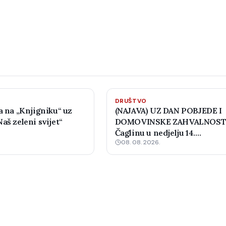
DRUŠTVO
a na „Knjigniku“ uz
(NAJAVA) UZ DAN POBJEDE I
aš zeleni svijet“
DOMOVINSKE ZAHVALNOSTI
Čaglinu u nedjelju 14.
08. 08. 2026.
međunarodni šahovski turni