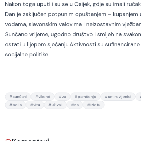
Nakon toga uputili su se u Osijek, gdje su imali ruč
Dan je zaključen potpunim opuštanjem – kupanjem u B
vodama, slavonskim valovima i neizostavnim vježbam
Sunčano vrijeme, ugodno društvo i smijeh na svakom k
ostati u lijepom sjećanju.
Aktivnosti su sufinancirane
socijalne politike.
#
sunčani
#
vikend
#
za
#
pamćenje
#
umirovljenici
#
bella
#
vita
#
uživali
#
na
#
izletu