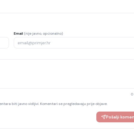
Email
(nije javno, opcionalno)
0
ntara biti javno vidljivi. Komentari se pregledavaju prije objave.
Pošalji kome