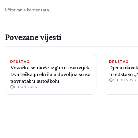
Učitavanje komentara…
Povezane vijesti
DRUŠTVO
DRUŠTVO
Vozačka se može izgubiti zauvijek:
Djeca užival
Dva teška prekršaja dovoljna su za
predstavu „N
08. 08. 2026.
povratak u autoškolu
09. 08. 2026.