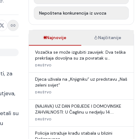
e.
Nepoštena konkurencija iz uvoza
Najnovije
Najčitanije
Vozačka se može izgubiti zauvijek: Dva teška
prekršaja dovoljna su za povratak u
autoškolu
DRUŠTVO
i, za
Djeca uživala na „Knjigniku“ uz predstavu „Naš
zeleni svijet“
utjeva,
DRUŠTVO
(NAJAVA) UZ DAN POBJEDE I DOMOVINSKE
ZAHVALNOSTI: U Čaglinu u nedjelju 14.
etali su
međunarodni šahovski turnir
DRUŠTVO
 u
Policija istražuje krađu stabala u blizini