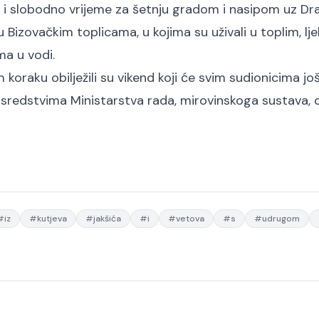
ak i slobodno vrijeme za šetnju gradom i nasipom uz Dr
izovačkim toplicama, u kojima su uživali u toplim, lje
a u vodi.
oraku obilježili su vikend koji će svim sudionicima j
 sredstvima Ministarstva rada, mirovinskoga sustava, ob
#
iz
#
kutjeva
#
jakšića
#
i
#
vetova
#
s
#
udrugom