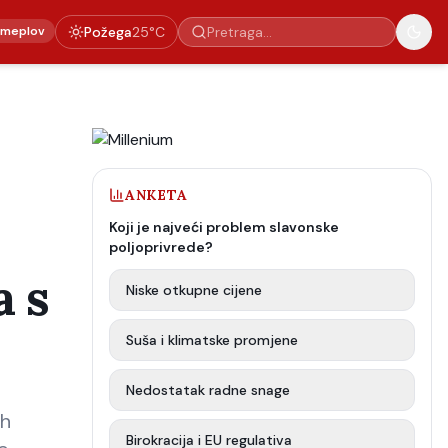
emeplov
Požega
25
°C
ANKETA
Koji je najveći problem slavonske
poljoprivrede?
a s
Niske otkupne cijene
Suša i klimatske promjene
Nedostatak radne snage
ih
Birokracija i EU regulativa