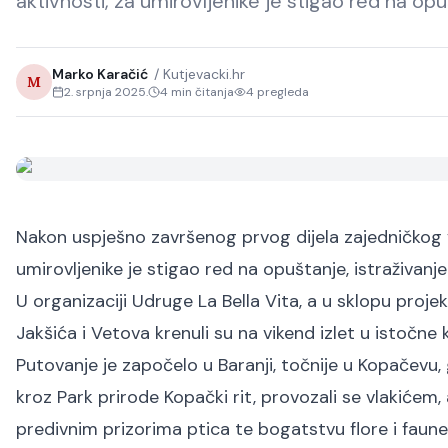
aktivnosti, za umirovljenike je stigao red na opu
Marko Karačić
/
Kutjevacki.hr
M
2. srpnja 2025.
4
min čitanja
4
pregleda
Nakon uspješno završenog prvog dijela zajedničkog vj
umirovljenike je stigao red na opuštanje, istraživanje
U organizaciji Udruge La Bella Vita, a u sklopu projek
Jakšića i Vetova krenuli su na vikend izlet u istočne 
Putovanje je započelo u Baranji, točnije u Kopačevu, g
kroz Park prirode Kopački rit, provozali se vlakićem, 
predivnim prizorima ptica te bogatstvu flore i faune