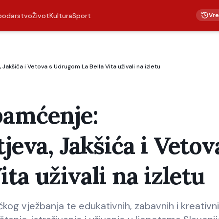
Vr
podarstvo
Život
Kultura
Sport
 Jakšića i Vetova s Udrugom La Bella Vita uživali na izletu
pamćenje:
jeva, Jakšića i Vetov
ta uživali na izletu
og vježbanja te edukativnih, zabavnih i kreativn