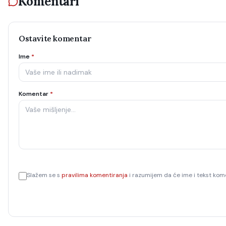
Komentari
Ostavite komentar
Ime
*
Komentar
*
Slažem se s
pravilima komentiranja
i razumijem da će ime i tekst kome