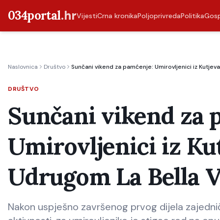
034portal
.hr
Vijesti
Crna kronika
Poljoprivreda
Politika
Gos
Naslovnica
Društvo
Sunčani vikend za pamćenje: Umirovljenici iz Kutjeva,
DRUŠTVO
Sunčani vikend za 
Umirovljenici iz Kut
Udrugom La Bella Vi
Nakon uspješno završenog prvog dijela zajedničk