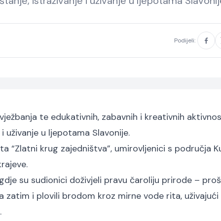
štanje, istraživanje i uživanje u ljepotama Slavonij
Podijeli:
ežbanja te edukativnih, zabavnih i kreativnih aktivnost
 i uživanje u ljepotama Slavonije.
ta “Zlatni krug zajedništva”, umirovljenici s područja K
krajeve.
dje su sudionici doživjeli pravu čaroliju prirode – proš
a zatim i plovili brodom kroz mirne vode rita, uživajući
.