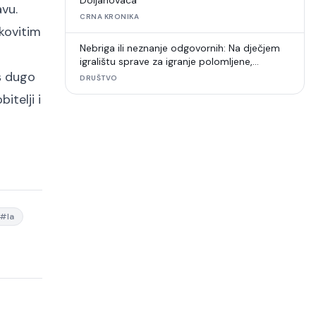
Doljanovaca
avu.
CRNA KRONIKA
kovitim
Nebriga ili neznanje odgovornih: Na dječjem
igralištu sprave za igranje polomljene,
oš dugo
umjetna trava u raspadu
DRUŠTVO
itelji i
#
la