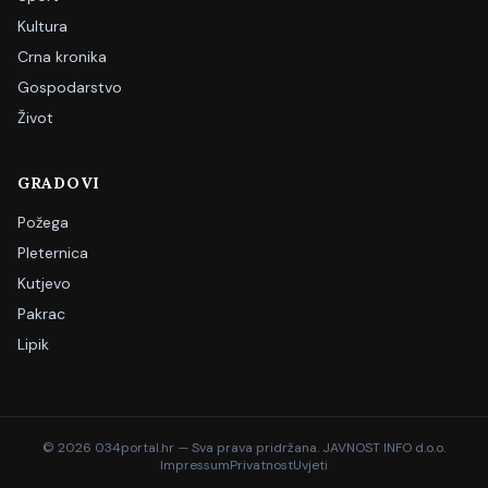
Kultura
Crna kronika
Gospodarstvo
Život
GRADOVI
Požega
Pleternica
Kutjevo
Pakrac
Lipik
©
2026
034portal.hr — Sva prava pridržana. JAVNOST INFO d.o.o.
Impressum
Privatnost
Uvjeti