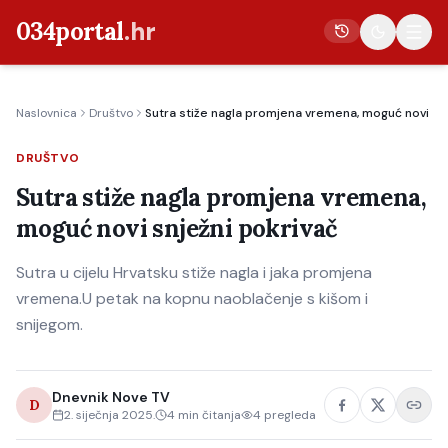
034portal
.hr
Naslovnica
Društvo
Sutra stiže nagla promjena vremena, moguć novi snj
Vijesti
DRUŠTVO
Crna kronika
Sutra stiže nagla promjena vremena,
Poljoprivreda
moguć novi snježni pokrivač
Politika
Sutra u cijelu Hrvatsku stiže nagla i jaka promjena
Gospodarstvo
vremena.U petak na kopnu naoblačenje s kišom i
Život
snijegom.
Kultura
Sport
Dnevnik Nove TV
D
2. siječnja 2025.
4
min čitanja
4
pregleda