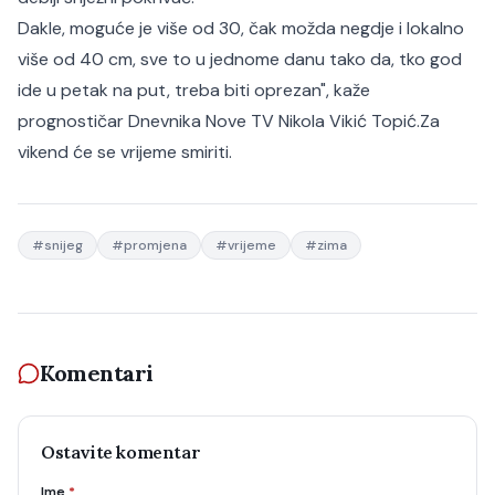
Dakle, moguće je više od 30, čak možda negdje i lokalno
više od 40 cm, sve to u jednome danu tako da, tko god
ide u petak na put, treba biti oprezan", kaže
prognostičar Dnevnika Nove TV Nikola Vikić Topić.
Za
vikend će se vrijeme smiriti.
#
snijeg
#
promjena
#
vrijeme
#
zima
Komentari
Ostavite komentar
Ime
*