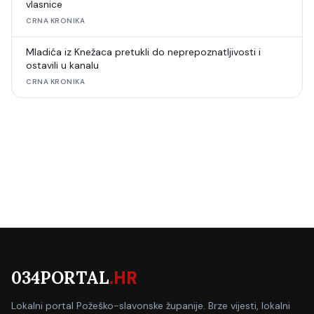
vlasnice
CRNA KRONIKA
Mladića iz Knežaca pretukli do neprepoznatljivosti i
ostavili u kanalu
CRNA KRONIKA
034PORTAL
.HR
Lokalni portal Požeško-slavonske županije. Brze vijesti, lokalni