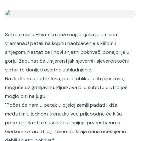
Sutra u cijelu Hrvatsku stiže nagla i jaka promjena
vremena.
U petak na kopnu naoblačenje s kišom i
snijegom. Nastat će i novi snježni pokrivač, ponajprije u
gorju. Zapuhat će umjeren i jak sjeverni i sjeveroistočni
vjetar te donijeti osjetno zahladnjenje.
Na Jadranu u petak kiša, pa i u obliku jačih pljuskova,
moguće uz grmljavinu. Pljuskova bi u subotu ujutro još
moglo biti na jugu.
"Počet će nam u petak u cijeloj zemlji padati i kiša,
međutim u jednom trenutku već prijepodne će kiša
početi prelaziti u susnježicu i snijeg, prvenstveno u
Gorkom kotaru i Lici, i tamo do kraja dana očekujemo
deblji snježni pokrivač.