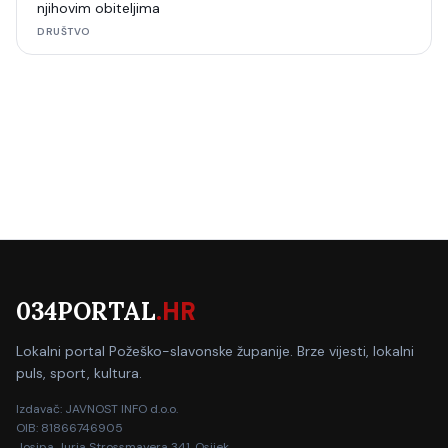
njihovim obiteljima
DRUŠTVO
034PORTAL
.HR
Lokalni portal Požeško-slavonske županije. Brze vijesti, lokalni
puls, sport, kultura.
Izdavač: JAVNOST INFO d.o.o.
OIB: 81866746905
Josipa Jurja Strossmayera 341, Osijek