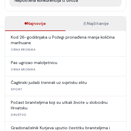
Nepoštena konkurencija iz uvoza
Najnovije
Najčitanije
Kod 26-godišnjaka u Požegi pronađena manja količina
marihuane
CRNA KRONIKA
Pas ugrizao maloljetnicu
CRNA KRONIKA
Čaglinski judaši trenirali uz svjetsku elitu
SPORT
Počast braniteljima koji su utkali živote u slobodnu
Hrvatsku
DRUŠTVO
Gradonačelnik Kutjeva uputio čestitku braniteljima i