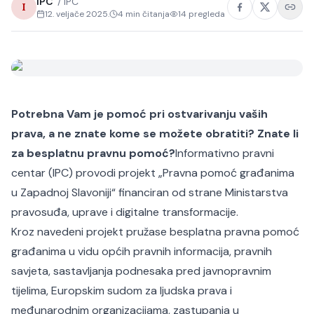
IPC
/
IPC
I
12. veljače 2025.
4
min čitanja
14
pregleda
Potrebna Vam je pomoć pri ostvarivanju vaših
prava, a ne znate kome se možete obratiti? Znate li
za besplatnu pravnu pomoć?
Informativno pravni
centar (IPC) provodi projekt „Pravna pomoć građanima
u Zapadnoj Slavoniji“ financiran od strane Ministarstva
pravosuđa, uprave i digitalne transformacije.
Kroz navedeni projekt pružase besplatna pravna pomoć
građanima u vidu općih pravnih informacija, pravnih
savjeta, sastavljanja podnesaka pred javnopravnim
tijelima, Europskim sudom za ljudska prava i
međunarodnim organizacijama, zastupanja u