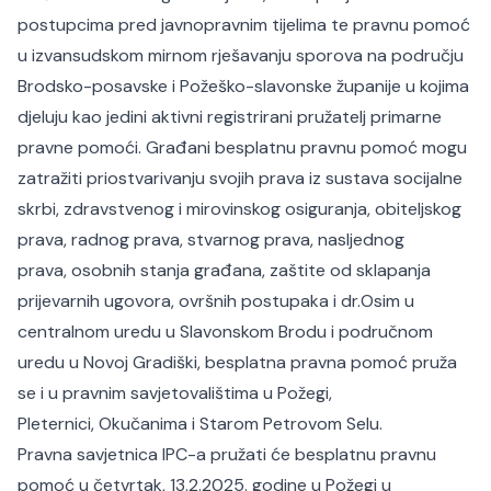
postupcima pred javnopravnim tijelima te pravnu pomoć
u izvansudskom mirnom rješavanju sporova na području
Brodsko-posavske i Požeško-slavonske županije u kojima
djeluju kao jedini aktivni registrirani pružatelj primarne
pravne pomoći.
Građani besplatnu pravnu pomoć mogu
zatražiti priostvarivanju svojih prava iz sustava socijalne
skrbi, zdravstvenog i mirovinskog osiguranja, obiteljskog
prava, radnog prava, stvarnog prava, nasljednog
prava, osobnih stanja građana, zaštite od sklapanja
prijevarnih ugovora, ovršnih postupaka i dr.
Osim u
centralnom uredu u Slavonskom Brodu i područnom
uredu u Novoj Gradiški, besplatna pravna pomoć pruža
se i u pravnim savjetovalištima u Požegi,
Pleternici, Okučanima i Starom Petrovom Selu.
Pravna savjetnica IPC-a pružati će besplatnu pravnu
pomoć u četvrtak, 13.2.2025. godine u Požegi u