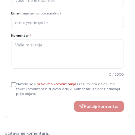
Email
(nije javno, opcionalno)
Komentar
*
0
/ 2000
Slažem se s
pravilima komentiranja
i razumijem da će ime i
tekst komentara biti javno vidljivi. Komentari se pregledavaju
prije objave.
Pošalji komentar
Učitavanje komentara…