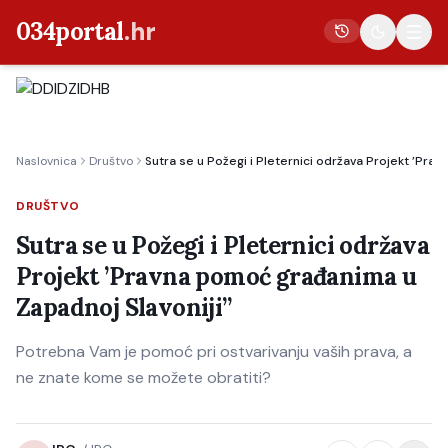
034portal
.hr
Vijesti
Naslovnica
Društvo
Sutra se u Požegi i Pleternici održava Projekt ’Pra
Crna kronika
Poljoprivreda
DRUŠTVO
Politika
Sutra se u Požegi i Pleternici održava
Projekt ’Pravna pomoć građanima u
Gospodarstvo
Zapadnoj Slavoniji”
Život
Kultura
Potrebna Vam je pomoć pri ostvarivanju vaših prava, a
ne znate kome se možete obratiti?
Sport