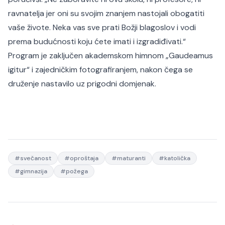
ravnatelja jer oni su svojim znanjem nastojali obogatiti
vaše živote. Neka vas sve prati Božji blagoslov i vodi
prema budućnosti koju ćete imati i izgradiđivati.“
Program je zaključen akademskom himnom „Gaudeamus
igitur“ i zajedničkim fotografiranjem, nakon čega se
druženje nastavilo uz prigodni domjenak.
#
svečanost
#
oproštaja
#
maturanti
#
katolička
#
gimnazija
#
požega