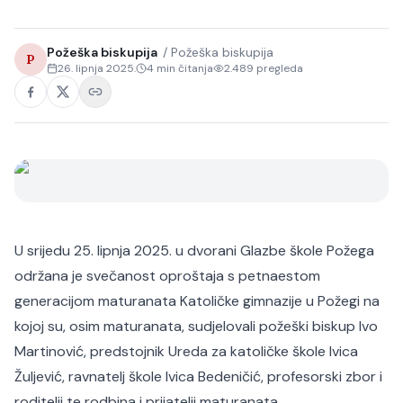
Požeška biskupija
/
Požeška biskupija
P
26. lipnja 2025.
4
min čitanja
2.489
pregleda
U srijedu 25. lipnja 2025. u dvorani Glazbe škole Požega
održana je svečanost oproštaja s petnaestom
generacijom maturanata Katoličke gimnazije u Požegi na
kojoj su, osim maturanata, sudjelovali požeški biskup Ivo
Martinović, predstojnik Ureda za katoličke škole Ivica
Žuljević, ravnatelj škole Ivica Bedeničić, profesorski zbor i
roditelji te rodbina i prijatelji maturanata.