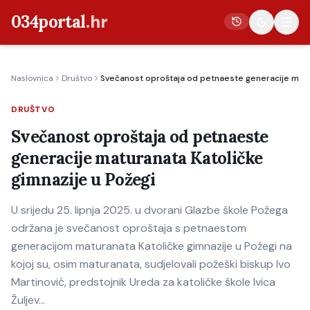
034portal
.hr
Naslovnica
Društvo
Svečanost oproštaja od petnaeste generacije matur
Vijesti
DRUŠTVO
Crna kronika
Svečanost oproštaja od petnaeste
Poljoprivreda
generacije maturanata Katoličke
Politika
gimnazije u Požegi
Gospodarstvo
U srijedu 25. lipnja 2025. u dvorani Glazbe škole Požega
Život
održana je svečanost oproštaja s petnaestom
Kultura
generacijom maturanata Katoličke gimnazije u Požegi na
kojoj su, osim maturanata, sudjelovali požeški biskup Ivo
Sport
Martinović, predstojnik Ureda za katoličke škole Ivica
Žuljev…