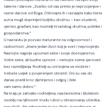
talente i darove. „Svatko od vas primio je neprocjenjive i
razne darove od Boga. Otkrivajte ih i razvijajte kako biste
sutra mogli doprinijeti boljitku društvu – kao studenti,
vjernici, građani, kao nositelji hrvatskog društva, politike i
gospodarstva.“
U nastavku je pozvao maturante na odgovornost i
razboritost: „Imate jedan život koji je svet i neprocjenjiv.
Nastojte najprije upoznati sebe i svoje dostojanstvo.
Volite sebe, ali budite oprezni – nemojte svima vjerovati
bez razmišljanja. Roditelji su oni kojima se možete i
trebate uvijek s povjerenjem obratiti. Oni su vas do
danas pratili kroz djetinjstvo i odgoj, i žele
vam samo dobro.“
Na kraju je zahvalio roditeljima, nastavnicima i školskom
osoblju na njihovom trudu i ulozi u obrazovanju učenika,
poručivši: „Ne zaboravite ni ovu školu, ni profesore, ni