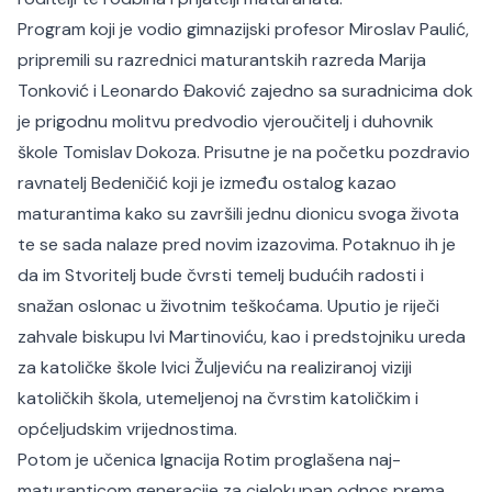
Program koji je vodio gimnazijski profesor Miroslav Paulić,
pripremili su razrednici maturantskih razreda Marija
Tonković i Leonardo Đaković zajedno sa suradnicima dok
je prigodnu molitvu predvodio vjeroučitelj i duhovnik
škole Tomislav Dokoza. Prisutne je na početku pozdravio
ravnatelj Bedeničić koji je između ostalog kazao
maturantima kako su završili jednu dionicu svoga života
te se sada nalaze pred novim izazovima. Potaknuo ih je
da im Stvoritelj bude čvrsti temelj budućih radosti i
snažan oslonac u životnim teškoćama. Uputio je riječi
zahvale biskupu Ivi Martinoviću, kao i predstojniku ureda
za katoličke škole Ivici Žuljeviću na realiziranoj viziji
katoličkih škola, utemeljenoj na čvrstim katoličkim i
općeljudskim vrijednostima.
Potom je učenica Ignacija Rotim proglašena naj-
maturanticom generacije za cjelokupan odnos prema