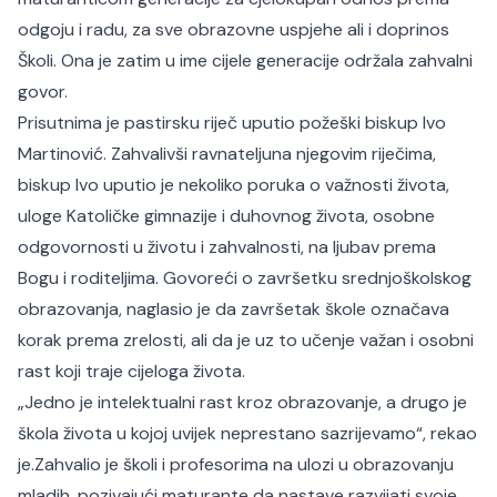
odgoju i radu, za sve obrazovne uspjehe ali i doprinos
Školi. Ona je zatim u ime cijele generacije održala zahvalni
govor.
Prisutnima je pastirsku riječ uputio požeški biskup Ivo
Martinović. Zahvalivši ravnateljuna njegovim riječima,
biskup Ivo uputio je nekoliko poruka o važnosti života,
uloge Katoličke gimnazije i duhovnog života, osobne
odgovornosti u životu i zahvalnosti, na ljubav prema
Bogu i roditeljima. Govoreći o završetku srednjoškolskog
obrazovanja, naglasio je da završetak škole označava
korak prema zrelosti, ali da je uz to učenje važan i osobni
rast koji traje cijeloga života.
„Jedno je intelektualni rast kroz obrazovanje, a drugo je
škola života u kojoj uvijek neprestano sazrijevamo“, rekao
je.Zahvalio je školi i profesorima na ulozi u obrazovanju
mladih, pozivajući maturante da nastave razvijati svoje