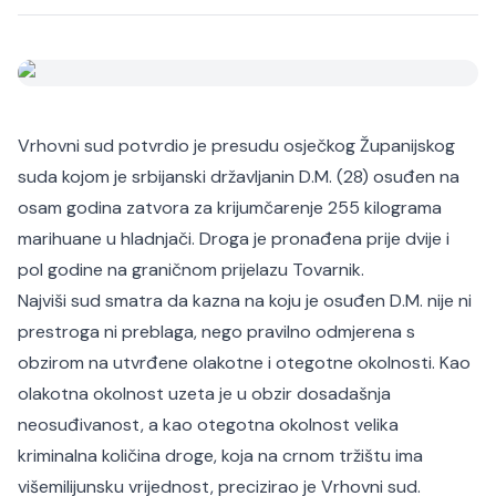
Vrhovni sud potvrdio je presudu osječkog Županijskog
suda kojom je srbijanski državljanin D.M. (28) osuđen na
osam godina zatvora za krijumčarenje 255 kilograma
marihuane u hladnjači. Droga je pronađena prije dvije i
pol godine na graničnom prijelazu Tovarnik.
Najviši sud smatra da kazna na koju je osuđen D.M. nije ni
prestroga ni preblaga, nego pravilno odmjerena s
obzirom na utvrđene olakotne i otegotne okolnosti. Kao
olakotna okolnost uzeta je u obzir dosadašnja
neosuđivanost, a kao otegotna okolnost velika
kriminalna količina droge, koja na crnom tržištu ima
višemilijunsku vrijednost, precizirao je Vrhovni sud.