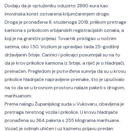
Dodaju da je optuženiku oduzeto 2890 eura kao
imovinska korist ostvarena krijumčarenjem droge.
Droga je pronađena 8. studenoga 2018. prilikom pretrage
kamiona s prikolicom srbijanskih registracijskih oznaka, a
koji je na granični prijelaz Tovarnik pristigao u noćnim
satima, oko 1.50. Vozilom je upravljao tada 25-godišnji
državljanin Srbije. Carinici i policajci posumnjali su na to
da je krov prikolice kamiona iz Srbije, a riječ je o hladnjači,
preinačen. Pregledom je potvrđena sumnja da su u krovu
prikolice hladnjače napravljene preinake, što je upućivalo
na to da se u krovnom prostoru nalaze paketi s drogom,
marihuanom.
Prema nalogu Županijskog suda u Vukovaru, obavljena je
pretraga teretnog vozila i prikolice. U krovu hladnjače
pronađena su 364 paketa s 255 kilograma marihuane.
Vozač je odmah uhićen i uz kaznenu prijavu predan