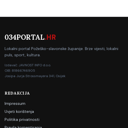
034PORTAL
.HR
Lokalni portal Požeško-slavonske županije. Brze vijesti, lokalni
puls, sport, kultura.
Izdavač: JAVNOST INFO d.o.o.
OIB: 81866746905
Josipa Jurja Strossmayera 341, Osijek
REDAKCIJA
Impressum
Uvjeti korištenja
Politika privatnosti
Pravila komentiranja