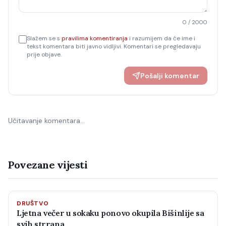
0
/ 2000
Slažem se s
pravilima komentiranja
i razumijem da će ime i
tekst komentara biti javno vidljivi. Komentari se pregledavaju
prije objave.
Pošalji komentar
Učitavanje komentara…
Povezane vijesti
DRUŠTVO
Ljetna večer u sokaku ponovo okupila Bišinlije sa
svih strrana