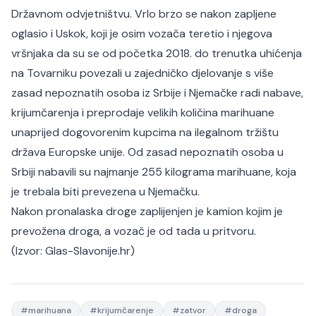
Državnom odvjetništvu. Vrlo brzo se nakon zapljene
oglasio i Uskok, koji je osim vozača teretio i njegova
vršnjaka da su se od početka 2018. do trenutka uhićenja
na Tovarniku povezali u zajedničko djelovanje s više
zasad nepoznatih osoba iz Srbije i Njemačke radi nabave,
krijumčarenja i preprodaje velikih količina marihuane
unaprijed dogovorenim kupcima na ilegalnom tržištu
država Europske unije. Od zasad nepoznatih osoba u
Srbiji nabavili su najmanje 255 kilograma marihuane, koja
je trebala biti prevezena u Njemačku.
Nakon pronalaska droge zaplijenjen je kamion kojim je
prevožena droga, a vozač je od tada u pritvoru.
(Izvor:
Glas-Slavonije.hr
)
#
marihuana
#
krijumčarenje
#
zatvor
#
droga