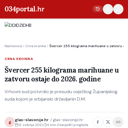
034portal
.hr
Vijesti
Naslovnica
Crna kronika
Švercer 255 kilograma marihuane u zatvoru os
Crna kronika
Poljoprivreda
CRNA KRONIKA
Politika
Švercer 255 kilograma marihuane u
zatvoru ostaje do 2026. godine
Gospodarstvo
Život
Vrhovni sud potvrdio je presudu osječkog Županijskog
Kultura
suda kojom je srbijanski državljanin D.M.
Sport
glas-slavonije.hr
/
glas-slavonije.hr
g
12. svibnja 2021.
4
min čitanja
1
pregleda