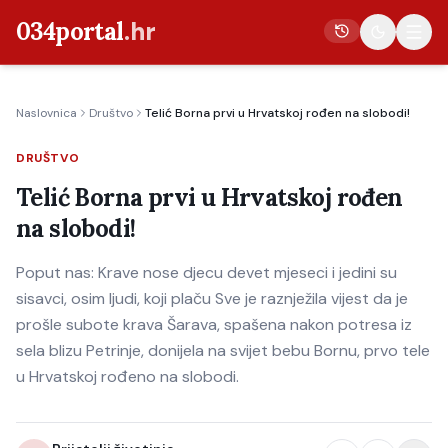
034portal
.hr
Naslovnica
Društvo
Telić Borna prvi u Hrvatskoj rođen na slobodi!
Vijesti
DRUŠTVO
Crna kronika
Telić Borna prvi u Hrvatskoj rođen
Poljoprivreda
na slobodi!
Politika
Poput nas: Krave nose djecu devet mjeseci i jedini su
Gospodarstvo
sisavci, osim ljudi, koji plaču Sve je raznježila vijest da je
Život
prošle subote krava Šarava, spašena nakon potresa iz
Kultura
sela blizu Petrinje, donijela na svijet bebu Bornu, prvo tele
u Hrvatskoj rođeno na slobodi.
Sport