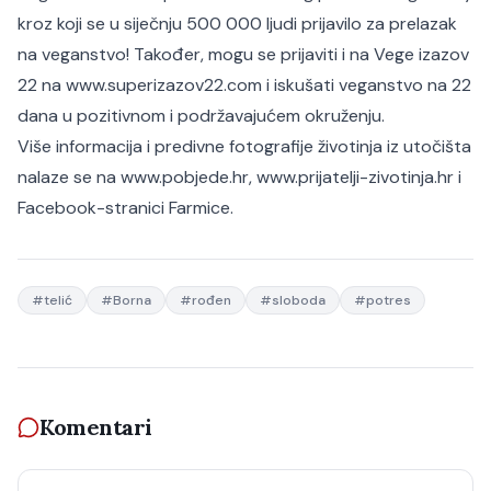
kroz koji se u siječnju 500 000 ljudi prijavilo za prelazak
na veganstvo! Također, mogu se prijaviti i na Vege izazov
22 na
www.superizazov22.com
i iskušati veganstvo na 22
dana u pozitivnom i podržavajućem okruženju.
Više informacija i predivne fotografije životinja iz utočišta
nalaze se na
www.pobjede.hr
,
www.prijatelji-zivotinja.hr
i
Facebook-stranici
Farmice
.
#
telić
#
Borna
#
rođen
#
sloboda
#
potres
Komentari