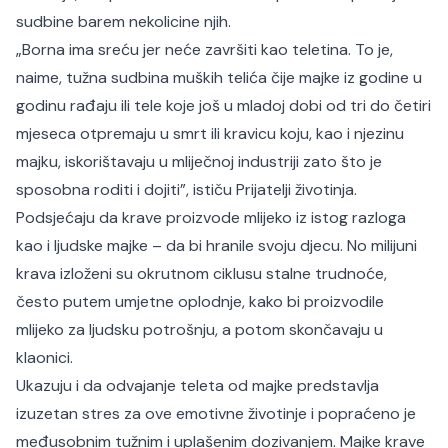
sudbine barem nekolicine njih.
„Borna ima sreću jer neće završiti kao teletina. To je,
naime, tužna sudbina muških telića čije majke iz godine u
godinu rađaju ili tele koje još u mladoj dobi od tri do četiri
mjeseca otpremaju u smrt ili kravicu koju, kao i njezinu
majku, iskorištavaju u mliječnoj industriji zato što je
sposobna roditi i dojiti”, ističu Prijatelji životinja.
Podsjećaju da krave proizvode mlijeko iz istog razloga
kao i ljudske majke – da bi hranile svoju djecu. No milijuni
krava izloženi su okrutnom ciklusu stalne trudnoće,
često putem umjetne oplodnje, kako bi proizvodile
mlijeko za ljudsku potrošnju, a potom skončavaju u
klaonici.
Ukazuju i da odvajanje teleta od majke predstavlja
izuzetan stres za ove emotivne životinje i popraćeno je
međusobnim tužnim i uplašenim dozivanjem. Majke krave