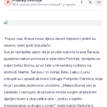
Prijatelji životinja
P
19. siječnja 2021.
4
min čitanja
7
pregleda
Poput nas: Krave nose djecu devet mjeseci i jedini su
sisavci, osim ljudi, koji plaču
Sve je raznježila vijest da je prošle subote krava Šarava,
spašena nakon potresa iz sela blizu Petrinje, donijela na
svijet bebu Bornu, prvo tele u Hrvatskoj rođeno na
slobodi. Naime, Šaravu i tri svinje, Belu, Lajku i Lunu,
otkupili su i spasili aktivisti Udruge Pobjede i Farmice, koja
im je i pružila doživotno utočište. „Maleni Borna već je
zasladio i rastopio društvene mreže svojim dražesnim
dječjim licem s dva velika oka – jedno s bijelim
trepavicama, a drugo s crnim”, kaže Ivana Varkonji iz