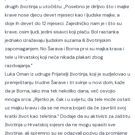
drugih životinja u utočištu: „Posebno je dirljivo što i majke
krave nose djecu devet mjeseci kao i ljudske majke, a
doje ih devet do 12 mjeseci. Zajedničko nam je i što su
krave, osim ljudi, jedini sisavci koji plaču. Bol rastanka
jednako izražavaju ljudskim suzama ili životinjskim
zapomaganjem. No Šarava i Borna prvi su majka krava i
tele u Hrvatskoj koji neće nikada plakati zbog
razdvajanja.”
Luka Oman iz udruge Prijatelji životinja, koji je sudjelovao u
premještanju trudne Šarave i tri svinje u novi dom, kaže
da je Borna, iako ima tek nekoliko dana, već osvojio
mnoga srca: „Rijetko je, čak i u svijetu, da tele može ostati
uz majku kravu i da se ne mora bojati da će završiti svoj
kratki život kao teletina.” Dodaje da su aktivisti za zaštitu
životinja u Hrvatskoj svjesni da ne mogu spasiti sve
životinje, ali spremno su se odazvali pozivu da promijene