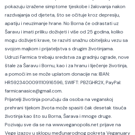
pokazuju izražene simptome tjeskobe i žalovanja nakon
razdvajanja od djeteta, što se očituje kroz depresiju,
apatiju i neuzimanje hrane. No Borna će odrastati uz
Šaravu i imati priliku doživjeti i više od 25 godina, koliko
mogu doživjeti krave, te razviti snažnu obiteljsku vezu sa
svojom majkom i prijateljstva s drugim životinjama.
Udruzi Farmica trebaju sredstva za gradnju ograde, nove
štale za Šaravu i Bornu, kao i za hranu i liječenje životinja,
a pomoći im se može uplatom donacije na: IBAN:
HR5923400091110916596, SWIFT: PBZGHR2X, PayPal:
farmicanasice@gmail.com.
Prijatelji životinja poručuju da osoba na veganskoj
prehrani tijekom života može spasiti čak desetak tisuća
životinja kao što su Borna, Šarava i mnoge druge.
Pozivaju sve da se na
www.veganopolis.net
prijave na
Vege izazov u sklopu međunarodnog pokreta Veganuary