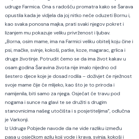
udruge Farmica. Ona s radošću promatra kako se Šarava
opustila kada je vidjela da joj nitko neće oduzeti Bornu i,
kao svaka ponosna majka, prati svaki njegov pokret i
lizanjem mu pokazuje veliku privrženost i ljubav.
„Borna, osim mame, ima na Farmici veliku obitelj koju čine i
psi, mačke, svinje, kokoši, patke, koze, magarac, grlica i
druge životinje. Potrudit ćemo se da ima život kakav u
osam godina Šaravina života nije imalo nijedno od
šestero djece koje je dosad rodila – doživjet će nježnost
svoje mame čije će mlijeko, kao što je to priroda i
namijenila, biti samo za njega. Osjećat će travu pod
nogama i sunce na glavi te se družiti s drugim
stanovnicima našeg utočišta i s posjetiteljima”, odlučna
je Varkonji.
Iz Udruge Pobjede navode da ne vide razliku između
pasa u osječkom azilu koji vode i krava, svinja, kokoši i