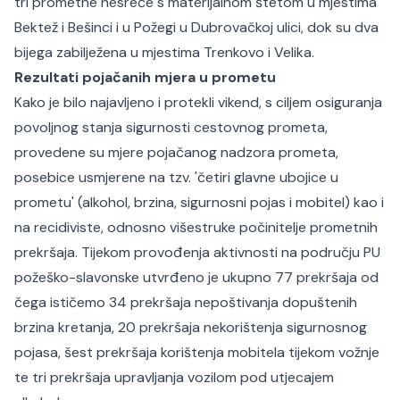
tri prometne nesreće s materijalnom štetom u mjestima
Bektež i Bešinci i u Požegi u Dubrovačkoj ulici, dok su dva
bijega zabilježena u mjestima Trenkovo i Velika.
Rezultati pojačanih mjera u prometu
Kako je bilo najavljeno i protekli vikend, s ciljem osiguranja
povoljnog stanja sigurnosti cestovnog prometa,
provedene su mjere pojačanog nadzora prometa,
posebice usmjerene na tzv. 'četiri glavne ubojice u
prometu' (alkohol, brzina, sigurnosni pojas i mobitel) kao i
na recidiviste, odnosno višestruke počinitelje prometnih
prekršaja. Tijekom provođenja aktivnosti na području PU
požeško-slavonske utvrđeno je ukupno 77 prekršaja od
čega ističemo 34 prekršaja nepoštivanja dopuštenih
brzina kretanja, 20 prekršaja nekorištenja sigurnosnog
pojasa, šest prekršaja korištenja mobitela tijekom vožnje
te tri prekršaja upravljanja vozilom pod utjecajem