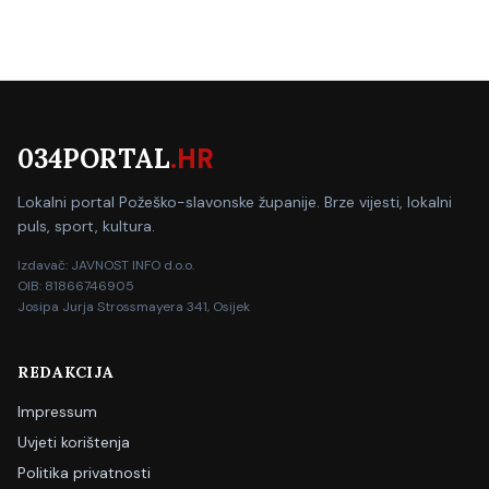
034PORTAL
.HR
Lokalni portal Požeško-slavonske županije. Brze vijesti, lokalni
puls, sport, kultura.
Izdavač: JAVNOST INFO d.o.o.
OIB: 81866746905
Josipa Jurja Strossmayera 341, Osijek
REDAKCIJA
Impressum
Uvjeti korištenja
Politika privatnosti