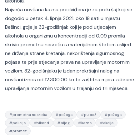
alkohola.
Najveća novčana kazna predviđena je za prekršaj koji se
dogodio u petak 4. lipnja 2021. oko 18 sati u mjestu
Bešinci, gdje je 32-godišnjak koji je pod utjecajem
alkohola u organizmu u koncentraciji od 0,09 promila
skrivio prometnu nesreću s materijalnom štetom uslijed
ne držanja strane kretanja, nekorištenja sigurnosnog
pojasa te prije stjecanja prava na upravljanje motornim
vozilom. 32-godišnjaku je izdan prekršajni nalog na
novčani iznos od 12.300,00 kn te zaštitna mjera zabrane
upravljanja motornim vozilom u trajanju od tri mjeseca.
#
prometna nesreća
#
požega
#
pu psž
#
požega
#
policija
#
vikend
#
bijeg
#
kazna
#
akcija
#
promet