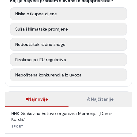
Koji je najveći problem slavonske poljoprivrede?
Niske otkupne cijene
Suša i klimatske promjene
Nedostatak radne snage
Birokracija i EU regulativa
Nepoštena konkurencija iz uvoza
Najnovije
Najčitanije
HNK Graševina Vetovo organizira Memorijal „Damir
Kordiš“
SPORT