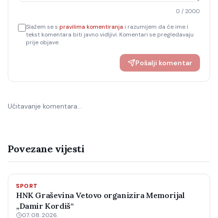
0
/ 2000
Slažem se s
pravilima komentiranja
i razumijem da će ime i
tekst komentara biti javno vidljivi. Komentari se pregledavaju
prije objave.
Pošalji komentar
Učitavanje komentara…
Povezane vijesti
SPORT
HNK Graševina Vetovo organizira Memorijal
„Damir Kordiš“
07. 08. 2026.