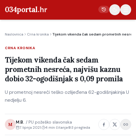
034portal
.hr
Naslovnica
Crna kronika
Tijekom vikenda čak sedam prometnih nesreća,
Vijesti
CRNA KRONIKA
Crna kronika
Tijekom vikenda čak sedam
Poljoprivreda
prometnih nesreća, najvišu kaznu
Politika
dobio 32-ogodišnjak s 0,09 promila
Gospodarstvo
U prometnoj nesreći teško ozlijeđena 62-godišnjakinja U
Život
nedjelju 6.
Kultura
Sport
M.B.
/
PU požeško slavonska
M
7. lipnja 2021.
4
min čitanja
3
pregleda