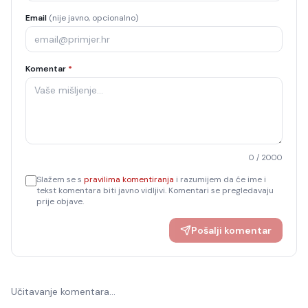
Email
(nije javno, opcionalno)
Komentar
*
0
/ 2000
Slažem se s
pravilima komentiranja
i razumijem da će ime i
tekst komentara biti javno vidljivi. Komentari se pregledavaju
prije objave.
Pošalji komentar
Učitavanje komentara…