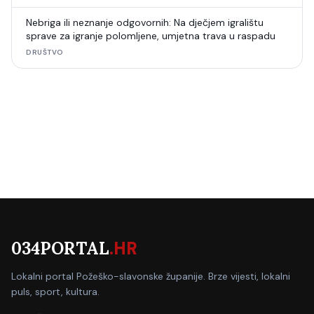
Nebriga ili neznanje odgovornih: Na dječjem igralištu
sprave za igranje polomljene, umjetna trava u raspadu
DRUŠTVO
034PORTAL
.HR
Lokalni portal Požeško-slavonske županije. Brze vijesti, lokalni
puls, sport, kultura.