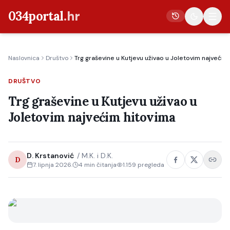
034portal
.hr
Naslovnica
Društvo
Trg graševine u Kutjevu uživao u Joletovim najvećim
Vijesti
DRUŠTVO
Crna kronika
Trg graševine u Kutjevu uživao u
Poljoprivreda
Joletovim najvećim hitovima
Politika
Gospodarstvo
D. Krstanović
/
M.K. i D.K.
Život
D
7. lipnja 2026.
4
min čitanja
1.159
pregleda
Kultura
Sport