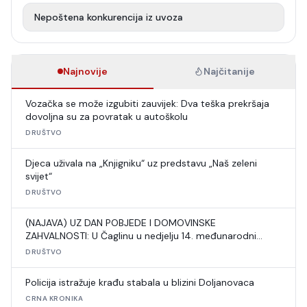
Nepoštena konkurencija iz uvoza
Najnovije
Najčitanije
Vozačka se može izgubiti zauvijek: Dva teška prekršaja
dovoljna su za povratak u autoškolu
DRUŠTVO
Djeca uživala na „Knjigniku“ uz predstavu „Naš zeleni
svijet“
DRUŠTVO
(NAJAVA) UZ DAN POBJEDE I DOMOVINSKE
ZAHVALNOSTI: U Čaglinu u nedjelju 14. međunarodni
šahovski turnir
DRUŠTVO
Policija istražuje krađu stabala u blizini Doljanovaca
CRNA KRONIKA