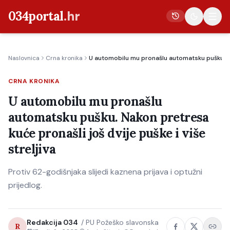
034portal
.hr
Naslovnica
Crna kronika
U automobilu mu pronašlu automatsku pušku. Nak
Vijesti
CRNA KRONIKA
Crna kronika
U automobilu mu pronašlu
Poljoprivreda
automatsku pušku. Nakon pretresa
Politika
kuće pronašli još dvije puške i više
Gospodarstvo
streljiva
Život
Protiv 62-godišnjaka slijedi kaznena prijava i optužni
Kultura
prijedlog.
Sport
Redakcija 034
/
PU Požeško slavonska
R