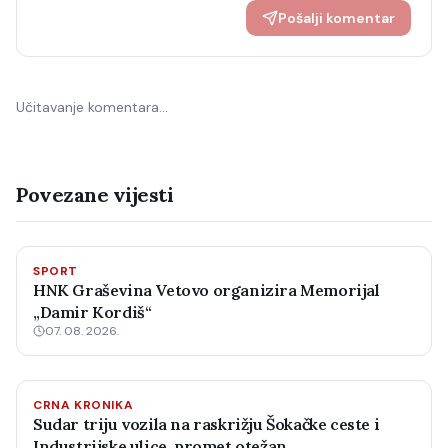
Pošalji komentar
Učitavanje komentara…
Povezane vijesti
SPORT
HNK Graševina Vetovo organizira Memorijal
„Damir Kordiš“
07. 08. 2026.
CRNA KRONIKA
Sudar triju vozila na raskrižju Šokačke ceste i
Industrijske ulice, promet otežan