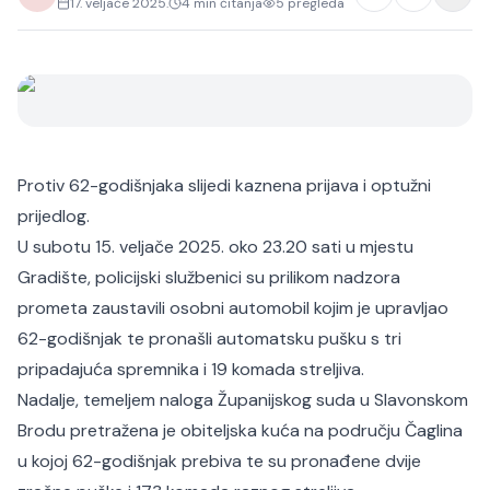
17. veljače 2025.
4
min čitanja
5
pregleda
Protiv 62-godišnjaka slijedi kaznena prijava i optužni
prijedlog.
U subotu 15. veljače 2025. oko 23.20 sati u mjestu
Gradište, policijski službenici su prilikom nadzora
prometa zaustavili osobni automobil kojim je upravljao
62-godišnjak te pronašli automatsku pušku s tri
pripadajuća spremnika i 19 komada streljiva.
Nadalje, temeljem naloga Županijskog suda u Slavonskom
Brodu pretražena je obiteljska kuća na području Čaglina
u kojoj 62-godišnjak prebiva te su pronađene dvije