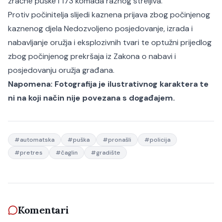
zračne puške i 173 komada raznog streljiva.
Protiv počinitelja slijedi kaznena prijava zbog počinjenog
kaznenog djela
Nedozvoljeno posjedovanje, izrada i
nabavljanje oružja i eksplozivnih tvari
te optužni prijedlog
zbog počinjenog prekršaja iz Zakona o nabavi i
posjedovanju oružja građana.
Napomena: Fotografija je ilustrativnog karaktera te
ni na koji način nije povezana s događajem.
#
automatska
#
puška
#
pronašli
#
policija
#
pretres
#
čaglin
#
gradište
Komentari