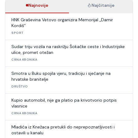
Najnovije
Najčitanije
HNK Graševina Vetovo organizira Memorijal „Damir
Kordiš“
SPORT
Sudar triju vozila na raskrižju Šokačke ceste i Industrijske
ulice, promet otežan
CRNA KRONIKA
Smotra u Buku spojila vjeru, tradiciju i sjećanje na
hrvatske branitelje
DRUŠTVO
Kupio automobil, nije ga platio pa krivotvorio potpis
vlasnice
CRNA KRONIKA
Mladića iz Knežaca pretukli do neprepoznatljivosti i
ostavili u kanalu