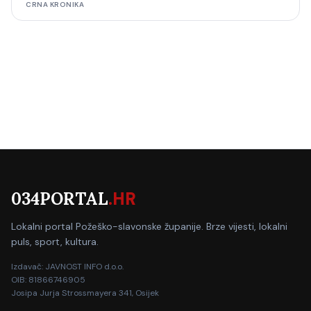
CRNA KRONIKA
034PORTAL
.HR
Lokalni portal Požeško-slavonske županije. Brze vijesti, lokalni
puls, sport, kultura.
Izdavač: JAVNOST INFO d.o.o.
OIB: 81866746905
Josipa Jurja Strossmayera 341, Osijek