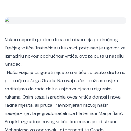
Nakon nepunih godinu dana od otvorenja područnog
Dječjeg vrtića Tratinčica u Kuzmici, potpisan je ugovor za
izgradnju novog područnog vrtića, ovoga puta u naselju
Gradac.
-Naša vizija je osigurati mjesto u vrtiću za svako dijete na
području našega Grada. Na ovaj način pružamo uvjete
roditeljima da rade dok su njihova djeca u sigurnim
rukama. Osim toga, izgradnja ovog vrtića donosi i nova
radna mjesta, ali pruža i ravnomjeran razvoj naših
naselja.-izjavila je gradonačelnica Pleternice Marija Šarić.
Projekt izgradnje novog vrtića financiran je od strane
Mehanizma za oporavak i otpornosti te Grada