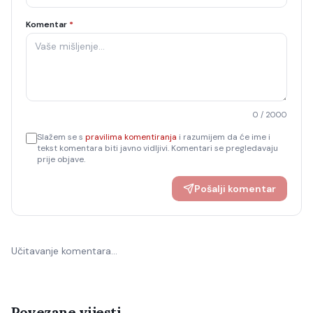
Komentar
*
0
/ 2000
Slažem se s
pravilima komentiranja
i razumijem da će ime i
tekst komentara biti javno vidljivi. Komentari se pregledavaju
prije objave.
Pošalji komentar
Učitavanje komentara…
Povezane vijesti