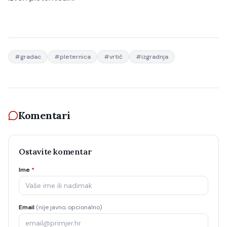
#
gradac
#
pleternica
#
vrtić
#
izgradnja
Komentari
Ostavite komentar
Ime
*
Email
(nije javno, opcionalno)