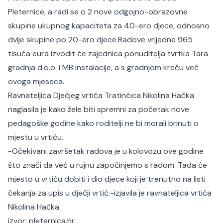
Pleternice, a radi se o 2 nove odgojno-obrazovne
skupine ukupnog kapaciteta za 40-ero djece, odnosno
dvije skupine po 20-ero djece.
Radove vrijedne 965
tisuća eura izvodit će zajednica ponuditelja tvrtka Tara
gradnja d.o.o. i MB instalacije, a s gradnjom kreću već
ovoga mjeseca.
Ravnateljica Dječjeg vrtića Tratinčica Nikolina Hačka
naglasila je kako žele biti spremni za početak nove
pedagoške godine kako roditelji ne bi morali brinuti o
mjestu u vrtiću.
-Očekivani završetak radova je u kolovozu ove godine
što znači da već u rujnu započinjemo s radom. Tada će
mjesto u vrtiću dobiti i dio djece koji je trenutno na listi
čekanja za upis u dječji vrtić.-izjavila je ravnateljica vrtića
Nikolina Hačka.
izvor:
pleternica.hr