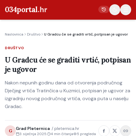
034portal
.hr
Naslovnica
Društvo
U Gradcu će se graditi vrtić, potpisan je ugovor
Vijesti
DRUŠTVO
Crna kronika
U Gradcu će se graditi vrtić, potpisan
Poljoprivreda
je ugovor
Politika
Nakon nepunih godinu dana od otvorenja područnog
Gospodarstvo
Dječjeg vrtića Tratinčica u Kuzmici, potpisan je ugovor za
Život
izgradnju novog područnog vrtića, ovoga puta u naselju
Kultura
Gradac.
Sport
Grad Pleternica
/
pleternica.hr
G
3. siječnja 2025.
4
min čitanja
5
pregleda