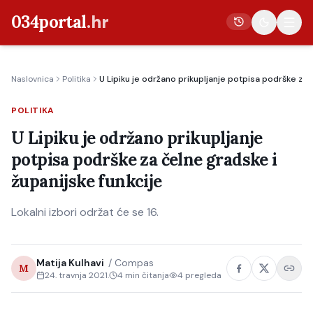
034portal
.hr
Naslovnica
Politika
U Lipiku je održano prikupljanje potpisa podrške za 
Vijesti
POLITIKA
Crna kronika
U Lipiku je održano prikupljanje
Poljoprivreda
potpisa podrške za čelne gradske i
Politika
županijske funkcije
Gospodarstvo
Lokalni izbori održat će se 16.
Život
Kultura
Matija Kulhavi
/
Compas
Sport
M
24. travnja 2021.
4
min čitanja
4
pregleda