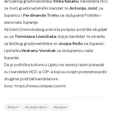
aktualnog gradonačelnika
Vinka Kasanu
, kandidata HDZ
za treći gradonačelnički mandat te
Antoniju Jozić
za
županicu i
Ferdinanda Trohu
za dožupana Požeško-
slavonske županije.
Aktivisti Domovinskog pokreta potpise podrške skupljali
su za
Tomislava Lneničeka
, koji je kandidat te stranke
za lipičkog gradonačelnika te
Josipa Ređu
za župana i
Lipičanku
Vedranu Vondrak
za dožupanicu naše
županije.
Da je politička kultura u Lipiku na visokoj razini pokazali
su i kandidati HDZ-a i DP-a koji su svojim potpisima jedni
drugima podržali kandidature.
Izvor:
https://www.compas.com.hr
#
Izbori
#
Lokalni izbori
#
potpisi