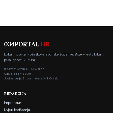
034PORTAL
.HR
Lokalni portal Požeško-slavonske županije. Brze vijesti, lokalni
puls, sport, kultura.
Izdavač: JAVNOST INFO d.o.o.
OIB: 81866746905
Josipa Jurja Strossmayera 341, Osijek
REDAKCIJA
Impressum
Uvjeti korištenja