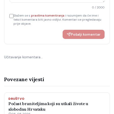
0
/ 2000
Slažem se s
pravilima komentiranja
i razumijem da će ime i
tekst komentara biti javno vidljivi. Komentari se pregledavaju
prije objave.
Pošalji komentar
Učitavanje komentara…
Povezane vijesti
DRUŠTVO
Počast braniteljima koji su utkali živote u
slobodnu Hrvatsku