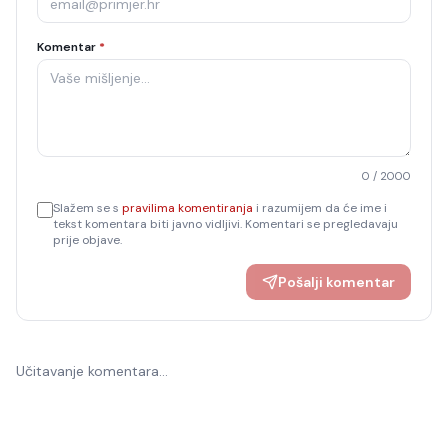
Komentar
*
0
/ 2000
Slažem se s
pravilima komentiranja
i razumijem da će ime i
tekst komentara biti javno vidljivi. Komentari se pregledavaju
prije objave.
Pošalji komentar
Učitavanje komentara…