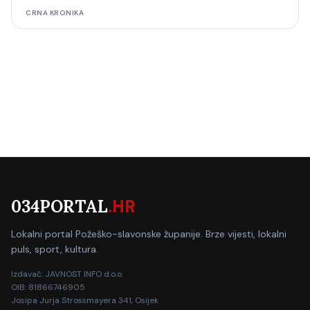
CRNA KRONIKA
034PORTAL
.HR
Lokalni portal Požeško-slavonske županije. Brze vijesti, lokalni
puls, sport, kultura.
Izdavač: JAVNOST INFO d.o.o.
OIB: 81866746905
Josipa Jurja Strossmayera 341, Osijek