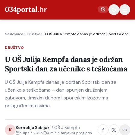
034portal
.hr
Naslovnica
Društvo
U OŠ Julija Kempfa danas je održan Sportski dan z
Vijesti
DRUŠTVO
Crna kronika
U OŠ Julija Kempfa danas je održan
Poljoprivreda
Sportski dan za učenike s teškoćama
Politika
U OŠ Julija Kempfa danas je održan Sportski dan za
Gospodarstvo
učenike s teškoćama – dan ispunjen druženjem,
Život
zabavom, timskim duhom i sportskim izazovima
Kultura
prilagođenima svima!
Sport
Kornelija Sabljak
/
OŠ J Kempfa
K
5. lipnja 2025.
4
min čitanja
4
pregleda