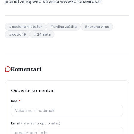
jedinstvenoj web stranici www.koronavirus.hr
#
nacionalni stožer
#
civilna zaštita
#
korona virus
#
covid 19
#
24 sata
Komentari
Ostavite komentar
Ime
*
Email
(nije javno, opcionalno)