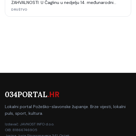
ZAHVALNOSTI: U Čaglinu u nedjelju 14. međunarodni
šahovski turnir
DRUŠTVO
034PORTAL
.HR
Lokalni portal Požeško-slavonske županije. Brze vijesti, lokalni
puls, sport, kultura.
Izdavač: JAVNOST INFO d.o.o.
OIB: 81866746905
Josipa Jurja Strossmayera 341, Osijek