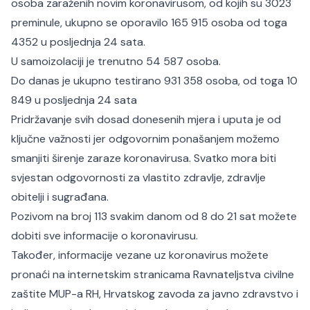
osoba zaraženih novim koronavirusom, od kojih su 3023
preminule, ukupno se oporavilo 165 915 osoba od toga
4352 u posljednja 24 sata.
U samoizolaciji je trenutno 54 587 osoba.
Do danas je ukupno testirano 931 358 osoba, od toga 10
849 u posljednja 24 sata
Pridržavanje svih dosad donesenih mjera i uputa je od
ključne važnosti jer odgovornim ponašanjem možemo
smanjiti širenje zaraze koronavirusa. Svatko mora biti
svjestan odgovornosti za vlastito zdravlje, zdravlje
obitelji i sugrađana.
Pozivom na broj 113 svakim danom od 8 do 21 sat možete
dobiti sve informacije o koronavirusu.
Također, informacije vezane uz koronavirus možete
pronaći na internetskim stranicama Ravnateljstva civilne
zaštite MUP-a RH, Hrvatskog zavoda za javno zdravstvo i