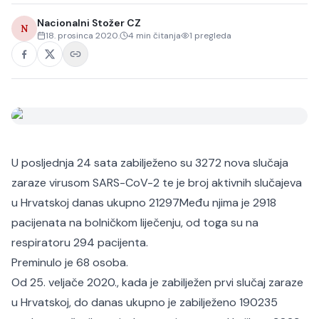
Nacionalni Stožer CZ
N
18. prosinca 2020.
4
min čitanja
1
pregleda
U posljednja 24 sata zabilježeno su 3272 nova slučaja
zaraze virusom SARS-CoV-2 te je broj aktivnih slučajeva
u Hrvatskoj danas ukupno 21297
Među njima je 2918
pacijenata na bolničkom liječenju, od toga su na
respiratoru 294 pacijenta.
Preminulo je 68 osoba.
Od 25. veljače 2020., kada je zabilježen prvi slučaj zaraze
u Hrvatskoj, do danas ukupno je zabilježeno 190235