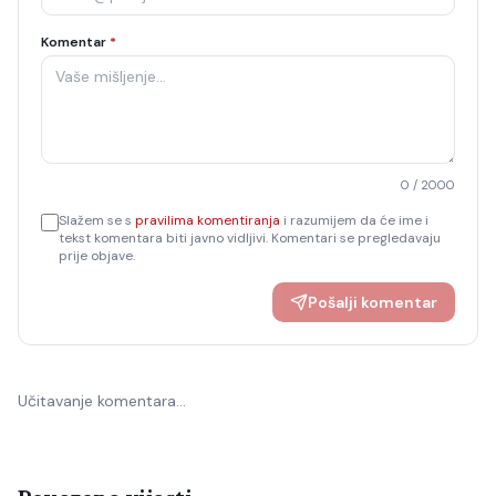
Komentar
*
0
/ 2000
Slažem se s
pravilima komentiranja
i razumijem da će ime i
tekst komentara biti javno vidljivi. Komentari se pregledavaju
prije objave.
Pošalji komentar
Učitavanje komentara…