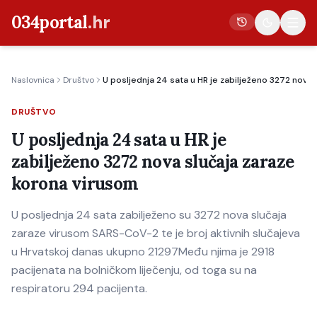
034portal
.hr
Naslovnica
Društvo
U posljednja 24 sata u HR je zabilježeno 3272 nova
Vijesti
DRUŠTVO
Crna kronika
U posljednja 24 sata u HR je
Poljoprivreda
zabilježeno 3272 nova slučaja zaraze
Politika
korona virusom
Gospodarstvo
U posljednja 24 sata zabilježeno su 3272 nova slučaja
Život
zaraze virusom SARS-CoV-2 te je broj aktivnih slučajeva
Kultura
u Hrvatskoj danas ukupno 21297Među njima je 2918
pacijenata na bolničkom liječenju, od toga su na
Sport
respiratoru 294 pacijenta.