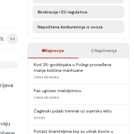
Birokracija i EU regulativa
Nepoštena konkurencija iz uvoza
Najnovije
Najčitanije
Kod 26-godišnjaka u Požegi pronađena
manja količina marihuane
CRNA KRONIKA
rijava
Pas ugrizao maloljetnicu
CRNA KRONIKA
Čaglinski judaši trenirali uz svjetsku elitu
SPORT
avaju
Počast braniteljima koji su utkali živote u
ambene