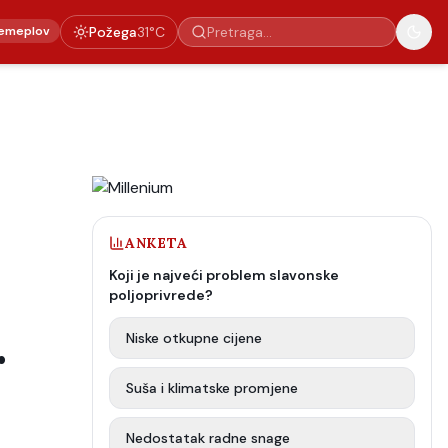
emeplov
Požega
31
°C
ANKETA
Koji je najveći problem slavonske
poljoprivrede?
.
Niske otkupne cijene
Suša i klimatske promjene
Nedostatak radne snage