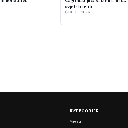
 maloljetnicu
Čaglinski judaši trenirali uz
svjetsku elitu
06. 08. 2026.
KATEGORIJE
Vijesti