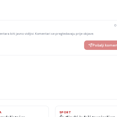
0
ntara biti javno vidljivi. Komentari se pregledavaju prije objave.
Pošalji kome
A
SPORT