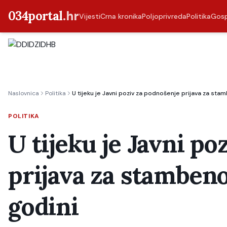
034portal
.hr
Vijesti
Crna kronika
Poljoprivreda
Politika
Gos
Naslovnica
Politika
U tijeku je Javni poziv za podnošenje prijava za sta
POLITIKA
U tijeku je Javni p
prijava za stambeno
godini