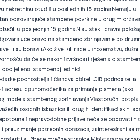
vu nekretninu otuđili u posljednjih 15 godina.Nemaju u
 ili stan odgovarajuće stambene površine u drugim drža
 otuđili u posljednjih 15 godina.Nisu stekli pravni položa
 odgovarajuće pravo na stambeno zbrinjavanje po drug
e ili su boravili.Ako žive i/ili rade u inozemstvu, dužni
vornošću da će se nakon izvršnosti rješenja o stamb
u dodijeljenoj stambenoj jedinici.
atke podnositelja i članova obitelji.OIB podnositelja i
.Ime i adresu opunomoćenika za primanje pismena (ako
enog modela stambenog zbrinjavanja.Vlastoručni potpis
važećih osobnih iskaznica ili drugih identifikacijskih is
epotpune i nepravodobne prijave neće se bodovati nit
 i preuzimanje potrebnih obrazaca, zainteresirani se
i posjetiti službene mrežne stranice Ministarstva pros