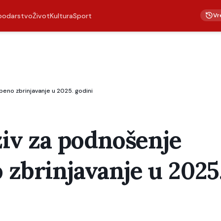
Vr
podarstvo
Život
Kultura
Sport
mbeno zbrinjavanje u 2025. godini
oziv za podnošenje
 zbrinjavanje u 2025