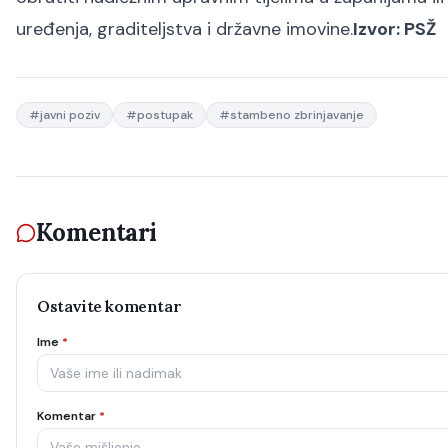
uređenja, graditeljstva i državne imovine.
Izvor: PSŽ
#
javni poziv
#
postupak
#
stambeno zbrinjavanje
Komentari
Ostavite komentar
Ime
*
Komentar
*