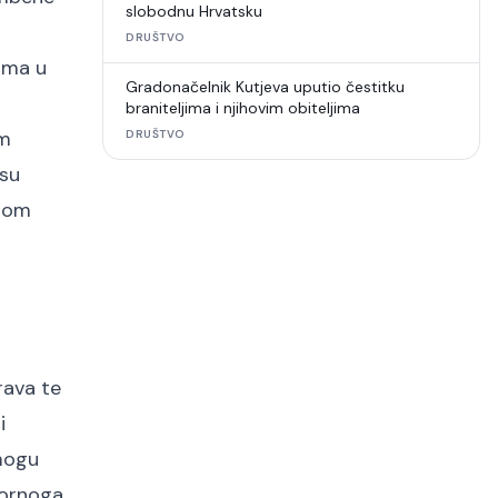
slobodnu Hrvatsku
DRUŠTVO
vama u
Gradonačelnik Kutjeva uputio čestitku
j
braniteljima i njihovim obiteljima
im
DRUŠTVO
 su
enom
prava te
i
 mogu
tornoga