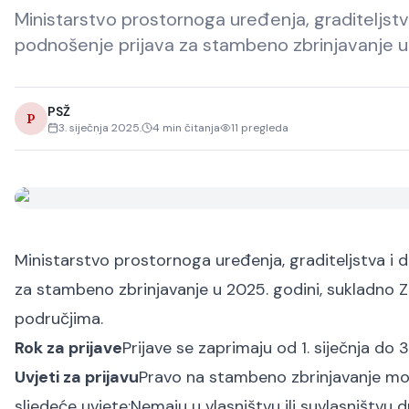
Ministarstvo prostornoga uređenja, graditeljstv
podnošenje prijava za stambeno zbrinjavanje u
PSŽ
P
3. siječnja 2025.
4
min čitanja
11
pregleda
Ministarstvo prostornoga uređenja, graditeljstva i d
za stambeno zbrinjavanje u 2025. godini, sukladn
područjima.
Rok za prijave
Prijave se zaprimaju od 1. siječnja do 3
Uvjeti za prijavu
Pravo na stambeno zbrinjavanje mogu 
sljedeće uvjete:
Nemaju u vlasništvu ili suvlasništvu 