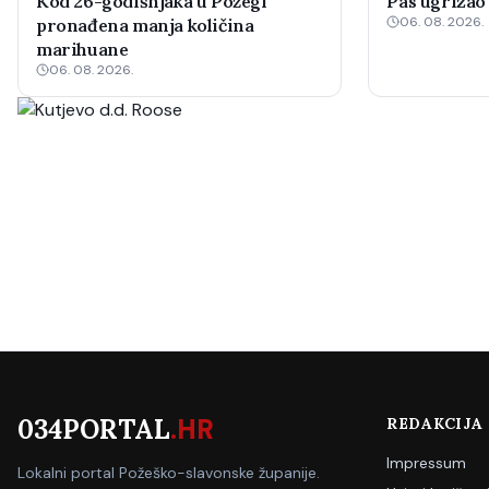
Kod 26-godišnjaka u Požegi
Pas ugrizao
06. 08. 2026.
pronađena manja količina
marihuane
06. 08. 2026.
034PORTAL
.HR
REDAKCIJA
Impressum
Lokalni portal Požeško-slavonske županije.