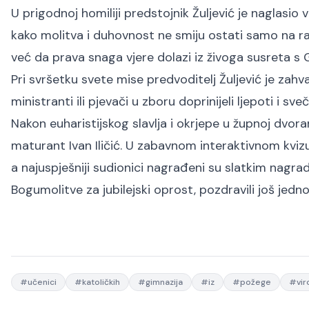
U prigodnoj homiliji predstojnik Žuljević je naglasio
kako molitva i duhovnost ne smiju ostati samo na razi
već da prava snaga vjere dolazi iz živoga susreta s
Pri svršetku svete mise predvoditelj Žuljević je zahv
ministranti ili pjevači u zboru doprinijeli ljepoti i sve
Nakon euharistijskog slavlja i okrjepe u župnoj dvoran
maturant Ivan Iličić. U zabavnom interaktivnom kvizu 
a najuspješniji sudionici nagrađeni su slatkim nagrada
Bogumolitve za jubilejski oprost, pozdravili još jed
#
učenici
#
katoličkih
#
gimnazija
#
iz
#
požege
#
vir