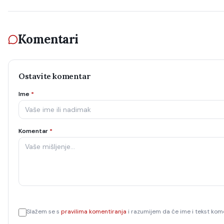
Komentari
Ostavite komentar
Ime
*
Komentar
*
Slažem se s
pravilima komentiranja
i razumijem da će ime i tekst kome