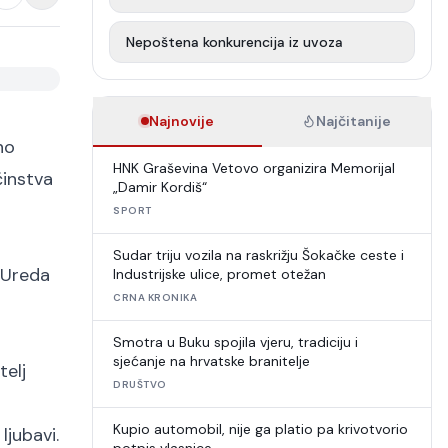
Nepoštena konkurencija iz uvoza
Najnovije
Najčitanije
no
HNK Graševina Vetovo organizira Memorijal
činstva
„Damir Kordiš“
SPORT
Sudar triju vozila na raskrižju Šokačke ceste i
k Ureda
Industrijske ulice, promet otežan
CRNA KRONIKA
Smotra u Buku spojila vjeru, tradiciju i
sjećanje na hrvatske branitelje
telj
DRUŠTVO
Kupio automobil, nije ga platio pa krivotvorio
ljubavi.