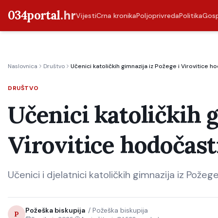
034portal
.hr
Vijesti
Crna kronika
Poljoprivreda
Politika
Gos
Naslovnica
Društvo
Učenici katoličkih gimnazija iz Požege i Virovitice ho
DRUŠTVO
Učenici katoličkih 
Virovitice hodočasti
Učenici i djelatnici katoličkih gimnazija iz Požege
Požeška biskupija
/
Požeška biskupija
P