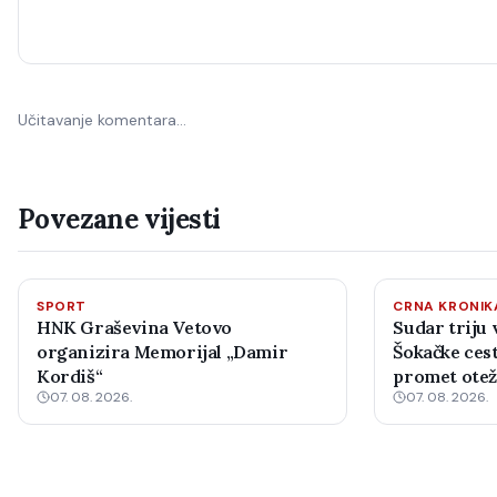
Učitavanje komentara…
Povezane vijesti
SPORT
CRNA KRONIK
HNK Graševina Vetovo
Sudar triju 
organizira Memorijal „Damir
Šokačke cest
Kordiš“
promet ote
07. 08. 2026.
07. 08. 2026.