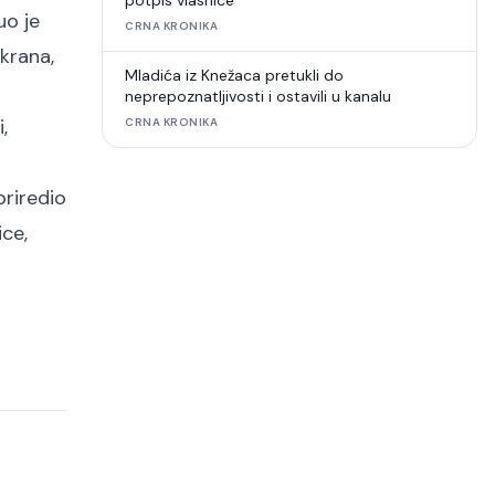
potpis vlasnice
uo je
CRNA KRONIKA
ekrana,
Mladića iz Knežaca pretukli do
neprepoznatljivosti i ostavili u kanalu
,
CRNA KRONIKA
priredio
ice,