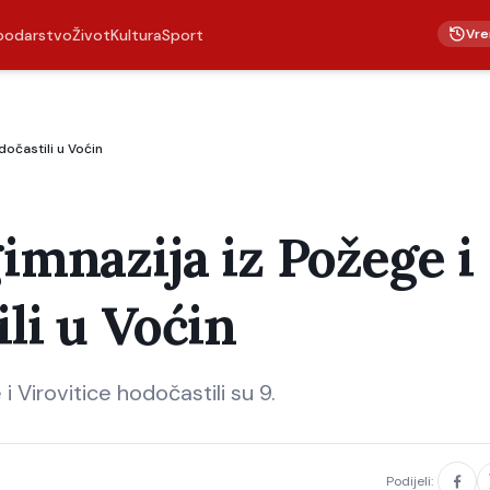
Vre
podarstvo
Život
Kultura
Sport
dočastili u Voćin
gimnazija iz Požege i
li u Voćin
 i Virovitice hodočastili su 9.
Podijeli: