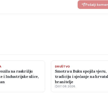
Pošalji kome
A
DRUŠTVO
vozila na raskrižju
Smotra u Buku spojila vjeru,
e i Industrijske ulice,
tradiciju i sjećanje na hrvats
žan
branitelje
07. 08. 2026.