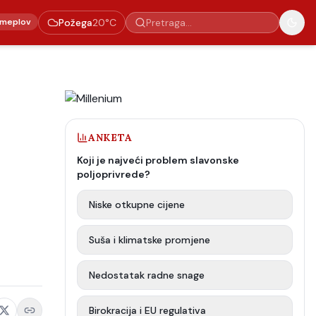
meplov
Požega
20
°C
ANKETA
Koji je najveći problem slavonske
poljoprivrede?
Niske otkupne cijene
Suša i klimatske promjene
Nedostatak radne snage
Birokracija i EU regulativa