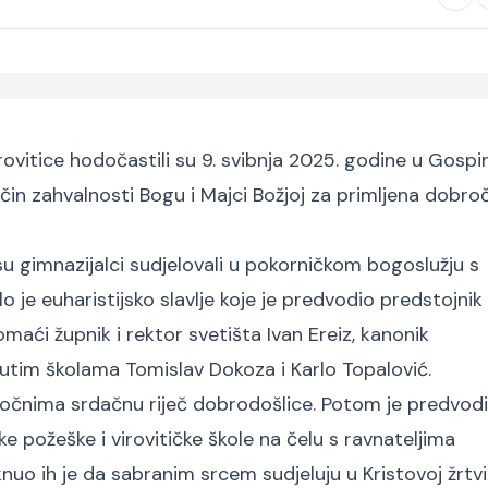
Virovitice hodočastili su 9. svibnja 2025. godine u Gospi
čin zahvalnosti Bogu i Majci Božjoj za primljena dobro
u gimnazijalci sudjelovali u pokorničkom bogoslužju s
o je euharistijsko slavlje koje je predvodio predstojni
domaći župnik i rektor svetišta Ivan Ereiz, kanonik
enutim školama Tomislav Dokoza i Karlo Topalović.
zočnima srdačnu riječ dobrodošlice. Potom je predvodi
ike požeške i virovitičke škole na čelu s ravnateljima
o ih je da sabranim srcem sudjeluju u Kristovoj žrtvi 