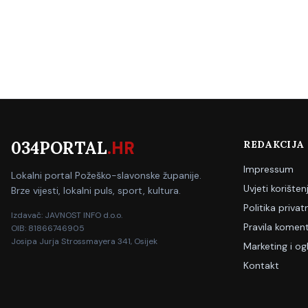
034PORTAL
.HR
REDAKCIJA
Impressum
Lokalni portal Požeško-slavonske županije.
Uvjeti korišten
Brze vijesti, lokalni puls, sport, kultura.
Politika privat
Izdavač: JAVNOST INFO d.o.o.
Pravila koment
OIB: 81866746905
Josipa Jurja Strossmayera 341, Osijek
Marketing i og
Kontakt