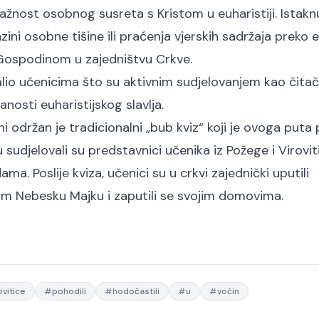
 važnost osobnog susreta s Kristom u euharistiji. Istakn
ni osobne tišine ili praćenja vjerskih sadržaja preko 
 Gospodinom u zajedništvu Crkve.
alio učenicima što su aktivnim sudjelovanjem kao čitači
čanosti euharistijskog slavlja.
i održan je tradicionalni „bub kviz“ koji je ovoga puta 
sudjelovali su predstavnici učenika iz Požege i Virovit
ma. Poslije kviza, učenici su u crkvi zajednički uputili
nom Nebesku Majku i zaputili se svojim domovima.
ovitice
#
pohodili
#
hodočastili
#
u
#
voćin