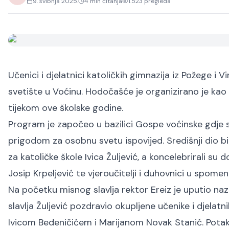
9. svibnja 2025.
4
min čitanja
1.523
pregleda
Učenici i djelatnici katoličkih gimnazija iz Požege i 
svetište u Voćinu. Hodočašće je organizirano je kao 
tijekom ove školske godine.
Program je započeo u bazilici Gospe voćinske gdje s
prigodom za osobnu svetu ispovijed. Središnji dio bil
za katoličke škole Ivica Žuljević, a koncelebrirali su 
Josip Krpeljević te vjeroučitelji i duhovnici u spom
Na početku misnog slavlja rektor Ereiz je uputio na
slavlja Žuljević pozdravio okupljene učenike i djelatn
Ivicom Bedeničićem i Marijanom Novak Stanić. Potaknu