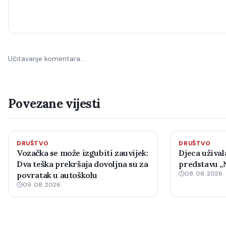
Učitavanje komentara…
Povezane vijesti
DRUŠTVO
DRUŠTVO
Vozačka se može izgubiti zauvijek:
Djeca užival
Dva teška prekršaja dovoljna su za
predstavu „N
08. 08. 2026.
povratak u autoškolu
09. 08. 2026.