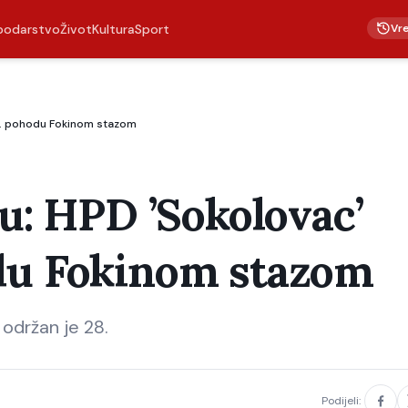
Vr
podarstvo
Život
Kultura
Sport
28. pohodu Fokinom stazom
ju: HPD ’Sokolovac’
odu Fokinom stazom
 održan je 28.
Podijeli: