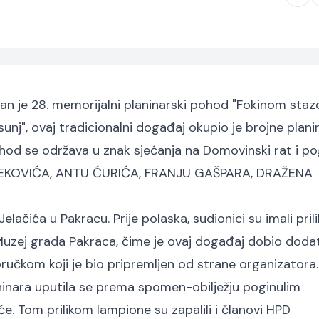
ržan je 28. memorijalni planinarski pohod "Fokinom sta
unj", ovaj tradicionalni događaj okupio je brojne plani
 Pohod se održava u znak sjećanja na Domovinski rat i po
DEKOVIĆA, ANTU ĆURIĆA, FRANJU GAŠPARA, DRAŽENA
ačića u Pakracu. Prije polaska, sudionici su imali pril
e Muzej grada Pakraca, čime je ovaj događaj dobio doda
oručkom koji je bio pripremljen od strane organizatora.
aninara uputila se prema spomen-obilježju poginulim
eće. Tom prilikom lampione su zapalili i članovi HPD