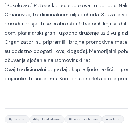
"Sokolovac" Požega koji su sudjelovali u pohodu. N
Omanovac, tradicionalnom cilju pohoda. Staza je vodila
prirodi i prisjetiti se hrabrosti i žrtve onih koji su d
dom, planinarski grah i ugodno druženje uz živu glaz
Organizatori su pripremili i brojne promotivne mater
su dodatno obogatili ovaj događaj. Memorijalni po
očuvanja sjećanja na Domovinski rat.
Ovaj tradicionalni događaj okuplja ljude različitih gen
poginulim braniteljima. Koordinator izleta bio je pr
#
planinari
#
hpd sokolovac
#
fokinom stazom
#
pakrac