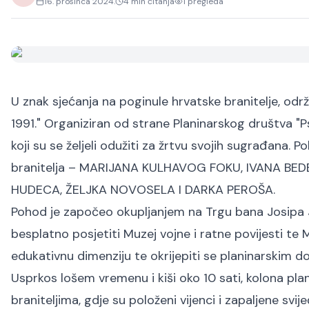
16. prosinca 2024.
4
min čitanja
1
pregleda
U znak sjećanja na poginule hrvatske branitelje, od
1991." Organiziran od strane Planinarskog društva "Ps
koji su se željeli odužiti za žrtvu svojih sugrađana.
branitelja – MARIJANA KULHAVOG FOKU, IVANA BE
HUDECA, ŽELJKA NOVOSELA I DARKA PEROŠA.
Pohod je započeo okupljanjem na Trgu bana Josipa Jel
besplatno posjetiti Muzej vojne i ratne povijesti t
edukativnu dimenziju te okrijepiti se planinarskim d
Usprkos lošem vremenu i kiši oko 10 sati, kolona pl
braniteljima, gdje su položeni vijenci i zapaljene svij