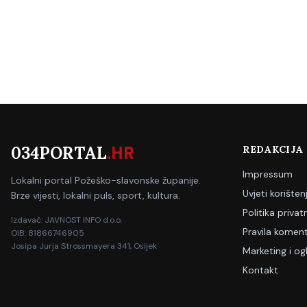
034PORTAL
.HR
REDAKCIJA
Impressum
Lokalni portal Požeško-slavonske županije.
Uvjeti korišten
Brze vijesti, lokalni puls, sport, kultura.
Politika privat
Izdavač: JAVNOST INFO d.o.o.
Pravila koment
OIB: 81866746905
Josipa Jurja Strossmayera 341, Osijek
Marketing i og
Kontakt