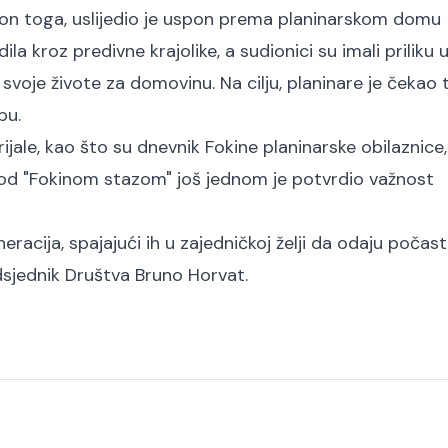
akon toga, uslijedio je uspon prema planinarskom domu
 kroz predivne krajolike, a sudionici su imali priliku u
ali svoje živote za domovinu. Na cilju, planinare je čekao 
bu.
ijale, kao što su dnevnik Fokine planinarske obilaznice
hod "Fokinom stazom" još jednom je potvrdio važnost
eracija, spajajući ih u zajedničkoj želji da odaju počast
edsjednik Društva Bruno Horvat.