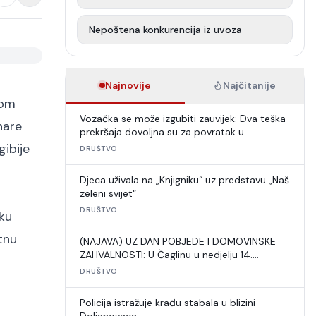
Nepoštena konkurencija iz uvoza
Najnovije
Najčitanije
zom
Vozačka se može izgubiti zauvijek: Dva teška
nare
prekršaja dovoljna su za povratak u
autoškolu
gibije
DRUŠTVO
Djeca uživala na „Knjigniku“ uz predstavu „Naš
zeleni svijet“
DRUŠTVO
iku
tnu
(NAJAVA) UZ DAN POBJEDE I DOMOVINSKE
ZAHVALNOSTI: U Čaglinu u nedjelju 14.
međunarodni šahovski turnir
DRUŠTVO
Policija istražuje krađu stabala u blizini