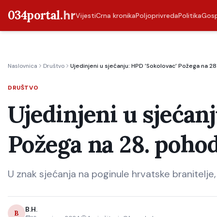
034portal
.hr
Vijesti
Crna kronika
Poljoprivreda
Politika
Gos
Naslovnica
Društvo
Ujedinjeni u sjećanju: HPD ’Sokolovac’ Požega na 
DRUŠTVO
Ujedinjeni u sjećan
Požega na 28. poh
U znak sjećanja na poginule hrvatske branitelje,
B.H.
B