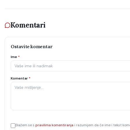
Komentari
Ostavite komentar
Ime
*
Komentar
*
Slažem se s
pravilima komentiranja
i razumijem da će ime i tekst kome