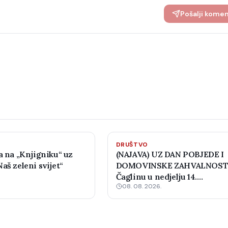
Pošalji kome
DRUŠTVO
a na „Knjigniku“ uz
(NAJAVA) UZ DAN POBJEDE I
aš zeleni svijet“
DOMOVINSKE ZAHVALNOSTI
Čaglinu u nedjelju 14.
08. 08. 2026.
međunarodni šahovski turni