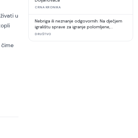
Doljanovaca
CRNA KRONIKA
živati u
Nebriga ili neznanje odgovornih: Na dječjem
topli
igralištu sprave za igranje polomljene,
umjetna trava u raspadu
DRUŠTVO
, čime