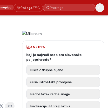
emeplov
Požega
27
°C
ANKETA
Koji je najveći problem slavonske
poljoprivrede?
Niske otkupne cijene
Suša i klimatske promjene
Nedostatak radne snage
Birokracija i EU regulativa