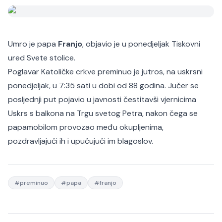
Umro je papa
Franjo
, objavio je u ponedjeljak Tiskovni
ured Svete stolice.
Poglavar Katoličke crkve preminuo je jutros, na uskrsni
ponedjeljak, u 7:35 sati u dobi od 88 godina. Jučer se
posljednji put pojavio u javnosti čestitavši vjernicima
Uskrs s balkona na Trgu svetog Petra, nakon čega se
papamobilom provozao među okupljenima,
pozdravljajući ih i upućujući im blagoslov.
#
preminuo
#
papa
#
franjo