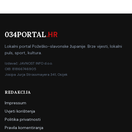
034PORTAL
.HR
Lokalni portal Požeško-slavonske županije. Brze vijesti, lokalni
puls, sport, kultura.
Izdavač: JAVNOST INFO d.o.o.
OIB: 81866746905
Josipa Jurja Strossmayera 341, Osijek
REDAKCIJA
Impressum
Uvjeti korištenja
Politika privatnosti
Pravila komentiranja