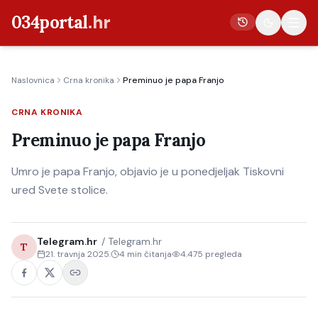
034portal
.hr
Naslovnica
Crna kronika
Preminuo je papa Franjo
Vijesti
CRNA KRONIKA
Crna kronika
Preminuo je papa Franjo
Poljoprivreda
Politika
Umro je papa Franjo, objavio je u ponedjeljak Tiskovni
ured Svete stolice.
Gospodarstvo
Život
Telegram.hr
/
Telegram.hr
Kultura
T
21. travnja 2025.
4
min čitanja
4.475
pregleda
Sport