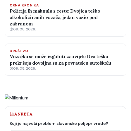
CRNA KRONIKA
Policija ih maknula s ceste: Dvojica teško
alkoholiziranih vozača, jedan vozio pod
zabranom
09. 08. 2026.
DRUŠTVO
Vozačka se može izgubiti zauvijek: Dva teška
prekršaja dovoljna su za povratak u autoškolu
09. 08. 2026.
ANKETA
Koji je najveći problem slavonske poljoprivrede?