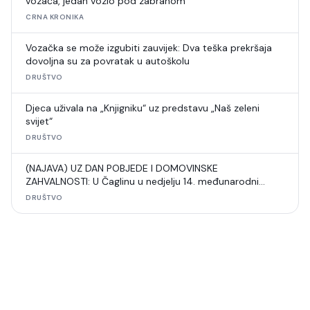
vozača, jedan vozio pod zabranom
CRNA KRONIKA
Vozačka se može izgubiti zauvijek: Dva teška prekršaja
dovoljna su za povratak u autoškolu
DRUŠTVO
Djeca uživala na „Knjigniku“ uz predstavu „Naš zeleni
svijet“
DRUŠTVO
(NAJAVA) UZ DAN POBJEDE I DOMOVINSKE
ZAHVALNOSTI: U Čaglinu u nedjelju 14. međunarodni
šahovski turnir
DRUŠTVO