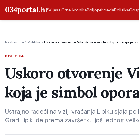
034portal
.hr
Vijesti
Crna kronika
Poljoprivreda
Politika
Gos
Naslovnica
Politika
Uskoro otvorenje Vile dobre vode u Lipiku koja je si
POLITIKA
Uskoro otvorenje Vi
koja je simbol opora
Ustrajno radeći na viziji vraćanja Lipiku sjaja p
Grad Lipik ide prema završetku još jednog velik