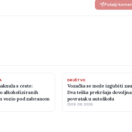
Pošalji kome
A
DRUŠTVO
maknula s ceste:
Vozačka se može izgubiti zau
o alkoholiziranih
Dva teška prekršaja dovoljna
an vozio pod zabranom
povratak u autoškolu
09. 08. 2026.