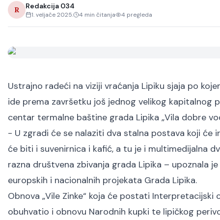
Redakcija 034
R
1. veljače 2025.
4
min čitanja
4
pregleda
Ustrajno radeći na viziji vraćanja Lipiku sjaja po koj
ide prema završetku još jednog velikog kapitalnog pr
centar termalne baštine grada Lipika „Vila dobre vo
- U zgradi će se nalaziti dva stalna postava koji će 
će biti i suvenirnica i kafić, a tu je i multimedijalna
razna društvena zbivanja grada Lipika – upoznala je
europskih i nacionalnih projekata Grada Lipika.
Obnova „Vile Zinke“ koja će postati Interpretacijski c
obuhvatio i obnovu Narodnih kupki te lipičkog perivoja,