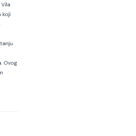
 Vila
 koji
e
itanju
a. Ovog
im