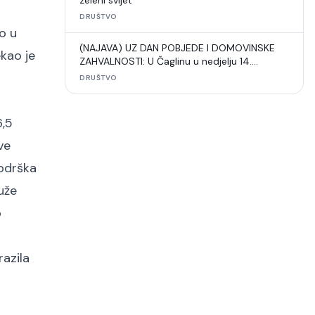
zeleni svijet“
DRUŠTVO
o u
(NAJAVA) UZ DAN POBJEDE I DOMOVINSKE
kao je
ZAHVALNOSTI: U Čaglinu u nedjelju 14.
međunarodni šahovski turnir
DRUŠTVO
6,5
ve
podrška
uže
o
azila