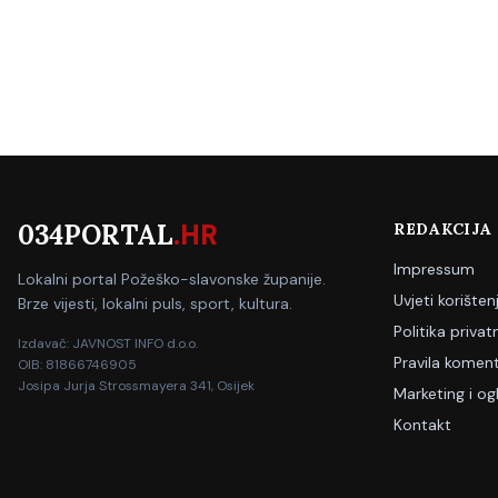
034PORTAL
.HR
REDAKCIJA
Impressum
Lokalni portal Požeško-slavonske županije.
Uvjeti korišten
Brze vijesti, lokalni puls, sport, kultura.
Politika privat
Izdavač: JAVNOST INFO d.o.o.
Pravila koment
OIB: 81866746905
Josipa Jurja Strossmayera 341, Osijek
Marketing i og
Kontakt