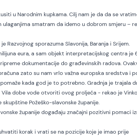
kusiti u Narodnim kupkama. Cilj nam je da da se vratim
ovim ulaganjima smatram da idemo u dobrom smjeru – re
io je Razvojnog sporazuma Slavonija, Baranja i Srijem.
ilijuna eura, a sam objekt interpretacijskog centra je 
 pripreme dokumentacije do građevinskih radova. Ovak
proračuna zato su nam vrlo važna europska sredstva i 
m pomaže kada god je to potrebno. Gradnja je trajala d
 Vila dobe vode otvoriti ovog proljeća - rekao je Vink
ke skupštine Požeško-slavonske županije.
onske županije događaju značajni pozitivni pomaci izr
atiti korak i vrati se na pozicije koje je imao prije