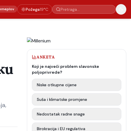
emeplov
Požega
19
°C
ANKETA
ku
Koji je najveći problem slavonske
poljoprivrede?
Niske otkupne cijene
Suša i klimatske promjene
ja,
Nedostatak radne snage
Birokracija i EU regulativa