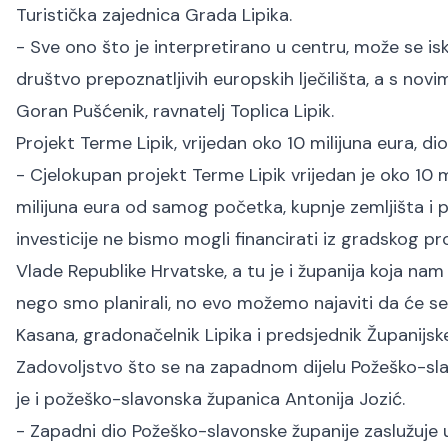
Turistička zajednica Grada Lipika.
- Sve ono što je interpretirano u centru, može se is
društvo prepoznatljivih europskih lječilišta, a s n
Goran Pušćenik, ravnatelj Toplica Lipik.
Projekt Terme Lipik, vrijedan oko 10 milijuna eura, d
- Cjelokupan projekt Terme Lipik vrijedan je oko 10 m
milijuna eura od samog početka, kupnje zemljišta i
investicije ne bismo mogli financirati iz gradskog 
Vlade Republike Hrvatske, a tu je i županija koja na
nego smo planirali, no evo možemo najaviti da će se
Kasana, gradonačelnik Lipika i predsjednik Županijs
Zadovoljstvo što se na zapadnom dijelu Požeško-slav
je i požeško-slavonska županica Antonija Jozić.
- Zapadni dio Požeško-slavonske županije zaslužuje uhv