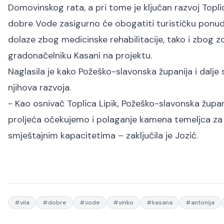
Domovinskog rata, a pri tome je ključan razvoj Toplic
dobre Vode zasigurno će obogatiti turističku ponudu i
dolaze zbog medicinske rehabilitacije, tako i zbog z
gradonačelniku Kasani na projektu.
Naglasila je kako Požeško-slavonska županija i dalje
njihova razvoja.
- Kao osnivač Toplica Lipik, Požeško-slavonska župan
proljeća očekujemo i polaganje kamena temeljca za 
smještajnim kapacitetima – zaključila je Jozić.
#
vila
#
dobre
#
vode
#
vinko
#
kasana
#
antonija