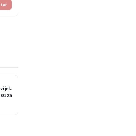
ntar
vijek:
 su za