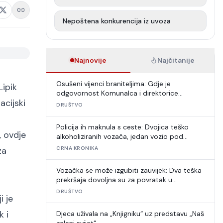
Nepoštena konkurencija iz uvoza
Najnovije
Najčitanije
Osušeni vijenci braniteljima: Gdje je
Lipik
odgovornost Komunalca i direktorice
acijski
Puntarić?
DRUŠTVO
Policija ih maknula s ceste: Dvojica teško
, ovdje
alkoholiziranih vozača, jedan vozio pod
zabranom
za
CRNA KRONIKA
Vozačka se može izgubiti zauvijek: Dva teška
prekršaja dovoljna su za povratak u
autoškolu
DRUŠTVO
i je
k i
Djeca uživala na „Knjigniku“ uz predstavu „Naš