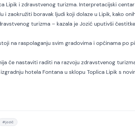
a Lipik i zdravstvenog turizma. Interpretacijski centar
 zaokružiti boravak ljudi koji dolaze u Lipik, kako onih
dravstvenog turizma – kazala je Jozić uputivši čestitk
 stoji na raspolaganju svim gradovima i općinama po p
ija će nastaviti raditi na razvoju zdravstvenog turizm
izgradnju hotela Fontana u sklopu Toplica Lipik s nov
#
jozić