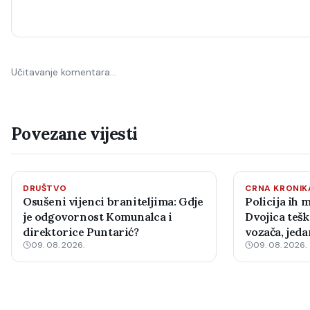
Učitavanje komentara…
Povezane vijesti
DRUŠTVO
CRNA KRONIK
Osušeni vijenci braniteljima: Gdje
Policija ih 
je odgovornost Komunalca i
Dvojica tešk
direktorice Puntarić?
vozača, jed
09. 08. 2026.
09. 08. 2026.