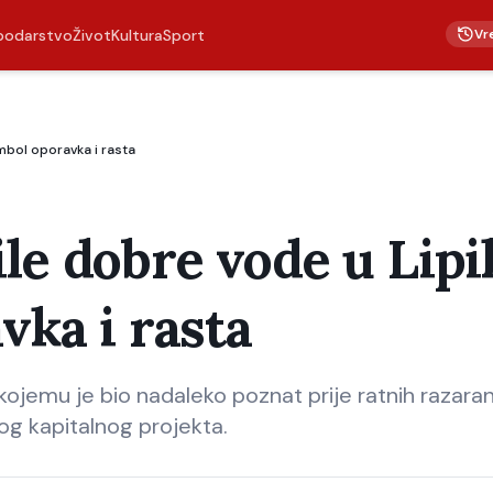
Vr
podarstvo
Život
Kultura
Sport
mbol oporavka i rasta
le dobre vode u Lipi
vka i rasta
o kojemu je bio nadaleko poznat prije ratnih razaran
og kapitalnog projekta.