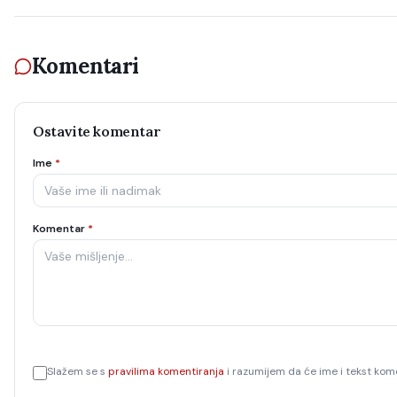
Komentari
Ostavite komentar
Ime
*
Komentar
*
Slažem se s
pravilima komentiranja
i razumijem da će ime i tekst kome