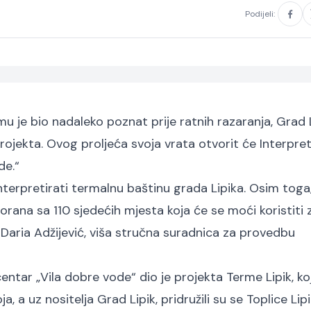
Podijeli:
emu je bio nadaleko poznat prije ratnih razaranja, Grad 
ojekta. Ovog proljeća svoja vrata otvorit će Interpret
de.“
interpretirati termalnu baštinu grada Lipika. Osim toga
 dvorana sa 110 sjedećih mjesta koja će se moći koristiti 
 Daria Adžijević, viša stručna suradnica za provedbu
entar „Vila dobre vode“ dio je projekta Terme Lipik, koj
 a uz nositelja Grad Lipik, pridružili su se Toplice Lipi