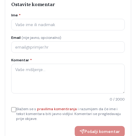
Ostavite komentar
Ime
*
Email
(nije javno, opcionalno)
Komentar
*
0
/ 2000
Slažem se s
pravilima komentiranja
i razumijem da će ime i
tekst komentara biti javno vidljivi. Komentari se pregledavaju
prije objave.
Pošalji komentar