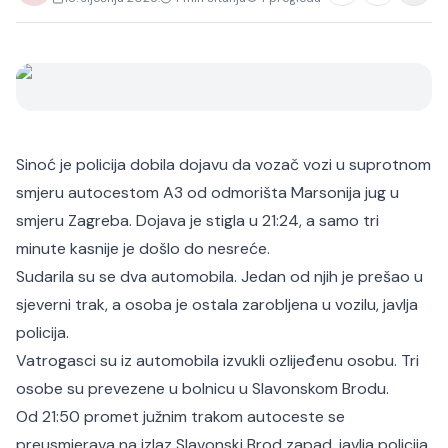
Sinoć je policija dobila dojavu da vozač vozi u suprotnom
smjeru autocestom A3 od odmorišta Marsonija jug u
smjeru Zagreba. Dojava je stigla u 21:24, a samo tri
minute kasnije je došlo do nesreće.
Sudarila su se dva automobila. Jedan od njih je prešao u
sjeverni trak, a osoba je ostala zarobljena u vozilu, javlja
policija.
Vatrogasci su iz automobila izvukli ozlijeđenu osobu. Tri
osobe su prevezene u bolnicu u Slavonskom Brodu.
Od 21:50 promet južnim trakom autoceste se
preusmjerava na izlaz Slavonski Brod zapad, javlja policija.