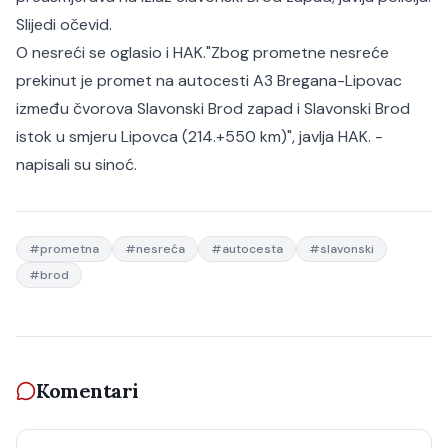
Slijedi očevid.
O nesreći se oglasio i HAK.
"Zbog prometne nesreće
prekinut je promet na autocesti A3 Bregana-Lipovac
između čvorova Slavonski Brod zapad i Slavonski Brod
istok u smjeru Lipovca (214.+550 km)", javlja HAK. -
napisali su sinoć.
#
prometna
#
nesreća
#
autocesta
#
slavonski
#
brod
Komentari