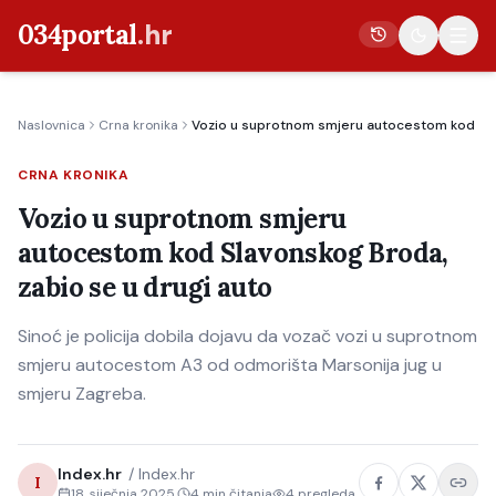
034portal
.hr
Naslovnica
Crna kronika
Vozio u suprotnom smjeru autocestom kod Slav
Vijesti
CRNA KRONIKA
Crna kronika
Vozio u suprotnom smjeru
Poljoprivreda
autocestom kod Slavonskog Broda,
Politika
zabio se u drugi auto
Gospodarstvo
Sinoć je policija dobila dojavu da vozač vozi u suprotnom
Život
smjeru autocestom A3 od odmorišta Marsonija jug u
Kultura
smjeru Zagreba.
Sport
Index.hr
/
Index.hr
I
18. siječnja 2025.
4
min čitanja
4
pregleda