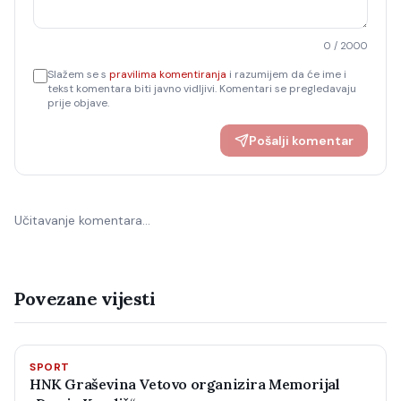
0
/ 2000
Slažem se s
pravilima komentiranja
i razumijem da će ime i
tekst komentara biti javno vidljivi. Komentari se pregledavaju
prije objave.
Pošalji komentar
Učitavanje komentara…
Povezane vijesti
SPORT
HNK Graševina Vetovo organizira Memorijal