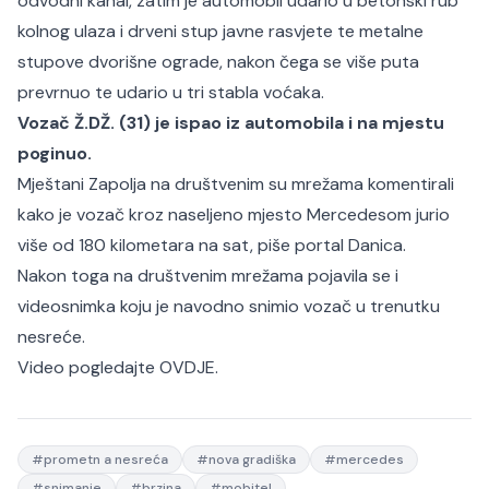
odvodni kanal, zatim je automobil udario u betonski rub
kolnog ulaza i drveni stup javne rasvjete te metalne
stupove dvorišne ograde, nakon čega se više puta
prevrnuo te udario u tri stabla voćaka.
Vozač Ž.DŽ. (31) je ispao iz automobila i na mjestu
poginuo.
Mještani Zapolja na društvenim su mrežama komentirali
kako je vozač kroz naseljeno mjesto Mercedesom jurio
više od 180 kilometara na sat, piše portal
Danica
.
Nakon toga na društvenim mrežama pojavila se i
videosnimka koju je navodno snimio vozač u trenutku
nesreće.
Video pogledajte
OVDJE.
#
prometn a nesreća
#
nova gradiška
#
mercedes
#
snimanje
#
brzina
#
mobitel