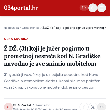
034portal
.hr
Naslovnica
Crna kronika
Ž.DŽ. (31) koji je jučer poginuo u prometnoj 
Vijesti
CRNA KRONIKA
Crna kronika
Ž.DŽ. (31) koji je jučer poginuo u
Poljoprivreda
prometnoj nesreće kod N. Gradiške
Politika
navodno je sve snimio mobitelom
Gospodarstvo
31-godišnji vozač koji je u nedjelju popodne kod Nove
Život
Gradiške automobilom sletio u kanal nije imao položen
Kultura
vozački ispit i koristio je mobitel dok je jurio cestom.
Sport
034 Portal
/
danica.hr
0
19. travnja 2021.
4
min čitanja
2
pregleda