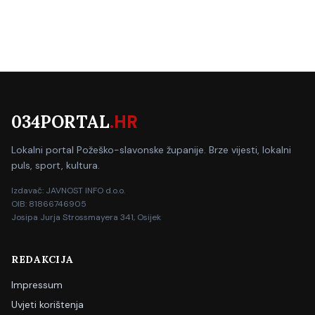
034PORTAL
.HR
Lokalni portal Požeško-slavonske županije. Brze vijesti, lokalni
puls, sport, kultura.
Izdavač: JAVNOST INFO d.o.o.
OIB: 81866746905
Josipa Jurja Strossmayera 341, Osijek
REDAKCIJA
Impressum
Uvjeti korištenja