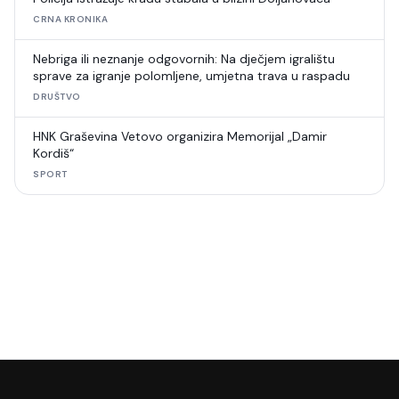
CRNA KRONIKA
Nebriga ili neznanje odgovornih: Na dječjem igralištu
sprave za igranje polomljene, umjetna trava u raspadu
DRUŠTVO
HNK Graševina Vetovo organizira Memorijal „Damir
Kordiš“
SPORT