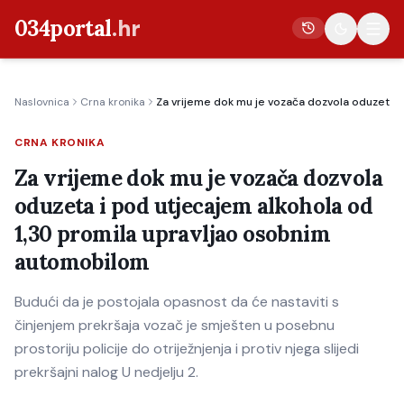
034portal
.hr
Naslovnica
Crna kronika
Za vrijeme dok mu je vozača dozvola oduzeta 
Vijesti
CRNA KRONIKA
Crna kronika
Za vrijeme dok mu je vozača dozvola
Poljoprivreda
oduzeta i pod utjecajem alkohola od
Politika
1,30 promila upravljao osobnim
Gospodarstvo
automobilom
Život
Budući da je postojala opasnost da će nastaviti s
Kultura
činjenjem prekršaja vozač je smješten u posebnu
Sport
prostoriju policije do otriježnjenja i protiv njega slijedi
prekršajni nalog U nedjelju 2.