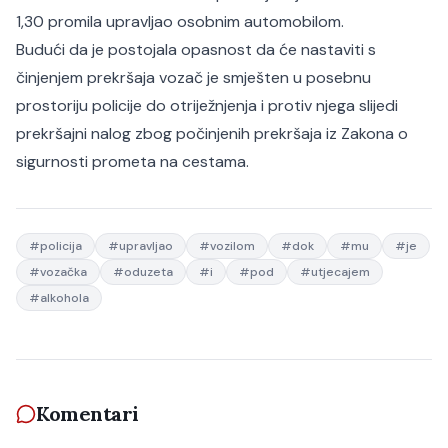
1,30 promila upravljao osobnim automobilom.
Budući da je postojala opasnost da će nastaviti s
činjenjem prekršaja vozač je smješten u posebnu
prostoriju policije do otriježnjenja i protiv njega slijedi
prekršajni nalog zbog počinjenih prekršaja iz Zakona o
sigurnosti prometa na cestama.
#
policija
#
upravljao
#
vozilom
#
dok
#
mu
#
je
#
vozačka
#
oduzeta
#
i
#
pod
#
utjecajem
#
alkohola
Komentari