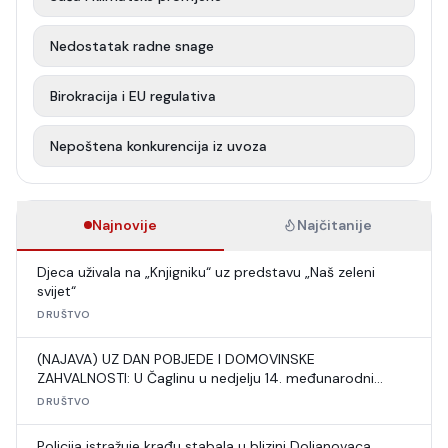
Nedostatak radne snage
Birokracija i EU regulativa
Nepoštena konkurencija iz uvoza
Najnovije
Najčitanije
Djeca uživala na „Knjigniku“ uz predstavu „Naš zeleni
svijet“
DRUŠTVO
(NAJAVA) UZ DAN POBJEDE I DOMOVINSKE
ZAHVALNOSTI: U Čaglinu u nedjelju 14. međunarodni
šahovski turnir
DRUŠTVO
Policija istražuje krađu stabala u blizini Doljanovaca