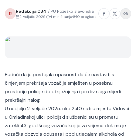
Redakcija 034
/
PU Požeško slavonska
R
2. veljače 2025.
4
min čitanja
10
pregleda
Budući da je postojala opasnost da će nastaviti s
činjenjem prekršaja vozač je smješten u posebnu
prostoriju policije do otriježnjenja i protiv njega slijedi
prekršajni nalog
U nedjelju 2. veljače 2025. oko 2.40 sati u mjestu Vidovci
u Omladinskoj ulici, policijski službenici su u prometu
zatekli 43-godišnjeg vozača koji je za vrijeme dok mu je
vozačka dozvola oduzeta i pod utjecajem alkohola od