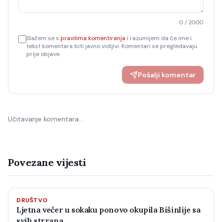
0
/ 2000
Slažem se s
pravilima komentiranja
i razumijem da će ime i
tekst komentara biti javno vidljivi. Komentari se pregledavaju
prije objave.
Pošalji komentar
Učitavanje komentara…
Povezane vijesti
DRUŠTVO
Ljetna večer u sokaku ponovo okupila Bišinlije sa
svih strrana