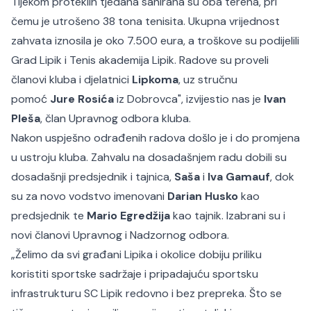
Tijekom proteklih tjedana sanirana su oba terena, pri
čemu je utrošeno 38 tona tenisita. Ukupna vrijednost
zahvata iznosila je oko 7.500 eura, a troškove su podijelili
Grad Lipik i Tenis akademija Lipik. Radove su proveli
članovi kluba i djelatnici
Lipkoma
, uz stručnu
pomoć
Jure Rosića
iz Dobrovca"
, izvijestio nas je
Ivan
Pleša
, član Upravnog odbora kluba.
Nakon uspješno odrađenih radova došlo je i do promjena
u ustroju kluba. Zahvalu na dosadašnjem radu dobili su
dosadašnji predsjednik i tajnica,
Saša
i
Iva Gamauf
, dok
su za novo vodstvo imenovani
Darian Husko
kao
predsjednik te
Mario Egredžija
kao tajnik. Izabrani su i
novi članovi Upravnog i Nadzornog odbora.
„Želimo da svi građani Lipika i okolice dobiju priliku
koristiti sportske sadržaje i pripadajuću sportsku
infrastrukturu SC Lipik redovno i bez prepreka. Što se