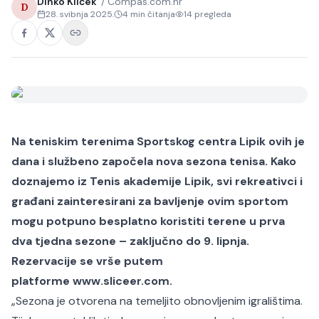
Dinko Kliček
/
Compas.com.hr
D
28. svibnja 2025.
4
min čitanja
14
pregleda
Na teniskim terenima Sportskog centra Lipik ovih je
dana i službeno započela nova sezona tenisa. Kako
doznajemo iz Tenis akademije Lipik, svi rekreativci i
građani zainteresirani za bavljenje ovim sportom
mogu potpuno besplatno koristiti terene u prva
dva tjedna sezone – zaključno do 9. lipnja.
Rezervacije se vrše putem
platforme
www.sliceer.com
.
„Sezona je otvorena na temeljito obnovljenim igralištima.