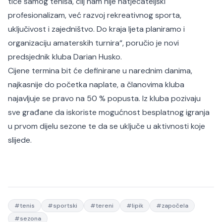
tiče samog tenisa, cilj nam nije natjecateljski
profesionalizam, već razvoj rekreativnog sporta,
uključivost i zajedništvo. Do kraja ljeta planiramo i
organizaciju amaterskih turnira“
, poručio je novi
predsjednik kluba Darian Husko.
Cijene termina bit će definirane u narednim danima,
najkasnije do početka naplate, a članovima kluba
najavljuje se pravo na 50 % popusta. Iz kluba pozivaju
sve građane da iskoriste mogućnost besplatnog igranja
u prvom dijelu sezone te da se uključe u aktivnosti koje
slijede.
#
tenis
#
sportski
#
tereni
#
lipik
#
započela
#
sezona