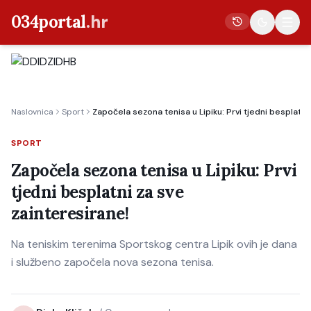
034portal
.hr
Vijesti
Naslovnica
Sport
Započela sezona tenisa u Lipiku: Prvi tjedni besplatni
Crna kronika
Poljoprivreda
SPORT
Politika
Započela sezona tenisa u Lipiku: Prvi
tjedni besplatni za sve
Gospodarstvo
zainteresirane!
Život
Kultura
Na teniskim terenima Sportskog centra Lipik ovih je dana
i službeno započela nova sezona tenisa.
Sport