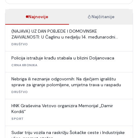
Najnovije
Najčitanije
(NAJAVA) UZ DAN POBJEDE I DOMOVINSKE
ZAHVALNOSTI: U Čaglinu u nedjelju 14. međunarodni
šahovski turnir
DRUŠTVO
Policija istražuje krađu stabala u blizini Doljanovaca
CRNA KRONIKA
Nebriga ili neznanje odgovornih: Na dječjem igralištu
sprave za igranje polomljene, umjetna trava u raspadu
DRUŠTVO
HNK Graševina Vetovo organizira Memorijal „Damir
Kordiš“
SPORT
Sudar triju vozila na raskrižju Šokačke ceste i Industrijske