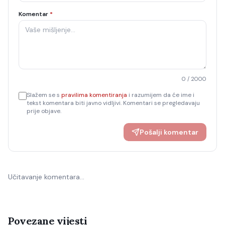
Komentar
*
0
/ 2000
Slažem se s
pravilima komentiranja
i razumijem da će ime i
tekst komentara biti javno vidljivi. Komentari se pregledavaju
prije objave.
Pošalji komentar
Učitavanje komentara…
Povezane vijesti