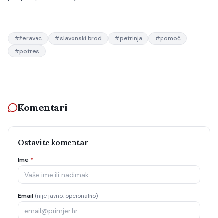
#
žeravac
#
slavonski brod
#
petrinja
#
pomoć
#
potres
Komentari
Ostavite komentar
Ime
*
Email
(nije javno, opcionalno)