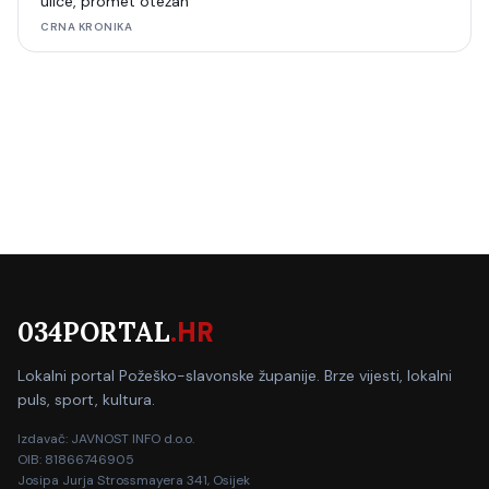
ulice, promet otežan
CRNA KRONIKA
034PORTAL
.HR
Lokalni portal Požeško-slavonske županije. Brze vijesti, lokalni
puls, sport, kultura.
Izdavač: JAVNOST INFO d.o.o.
OIB: 81866746905
Josipa Jurja Strossmayera 341, Osijek