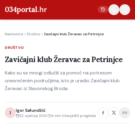
034portal
.hr
Naslovnica
Društvo
Zavičajni klub Žeravac za Petrinjce
Vijesti
DRUŠTVO
Crna kronika
Zavičajni klub Žeravac za Petrinjce
Poljoprivreda
Politika
Kako su se mnogi odlučili za pomoć na potresom
unesrećenim područjima, isto je uradio Zavičajni klub
Gospodarstvo
Žeravac iz Slavonskog Broda.
Život
Kultura
Igor Safundžić
I
Sport
22. siječnja 2021.
4
min čitanja
2
pregleda