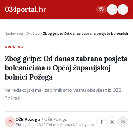
034portal
.hr
Naslovnica
Društvo
Zbog gripe: Od danas zabrana posjeta bolesnicima 
Vijesti
DRUŠTVO
Crna kronika
Zbog gripe: Od danas zabrana posjeta
Poljoprivreda
bolesnicima u Općoj županijskoj
Politika
bolnici Požega
Gospodarstvo
Na redakcijski mail zaprimili smo važnu obavijest iz OŽB
Život
Požega.
Kultura
Sport
OŽB Požega
/
OŽB Požega
O
8. siječnja 2025.
4
min čitanja
2
pregleda