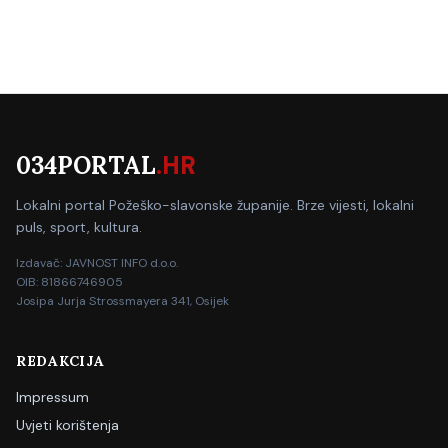
034PORTAL
.HR
Lokalni portal Požeško-slavonske županije. Brze vijesti, lokalni
puls, sport, kultura.
Izdavač: JAVNOST INFO d.o.o.
OIB: 81866746905
Josipa Jurja Strossmayera 341, Osijek
REDAKCIJA
Impressum
Uvjeti korištenja