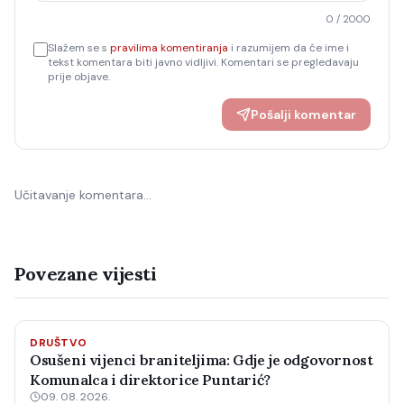
0
/ 2000
Slažem se s
pravilima komentiranja
i razumijem da će ime i
tekst komentara biti javno vidljivi. Komentari se pregledavaju
prije objave.
Pošalji komentar
Učitavanje komentara…
Povezane vijesti
DRUŠTVO
Osušeni vijenci braniteljima: Gdje je odgovornost
Komunalca i direktorice Puntarić?
09. 08. 2026.