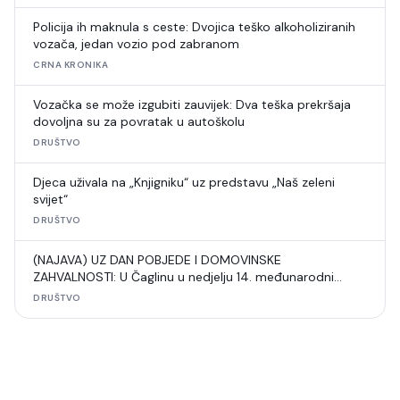
Policija ih maknula s ceste: Dvojica teško alkoholiziranih
vozača, jedan vozio pod zabranom
CRNA KRONIKA
Vozačka se može izgubiti zauvijek: Dva teška prekršaja
dovoljna su za povratak u autoškolu
DRUŠTVO
Djeca uživala na „Knjigniku“ uz predstavu „Naš zeleni
svijet“
DRUŠTVO
(NAJAVA) UZ DAN POBJEDE I DOMOVINSKE
ZAHVALNOSTI: U Čaglinu u nedjelju 14. međunarodni
šahovski turnir
DRUŠTVO