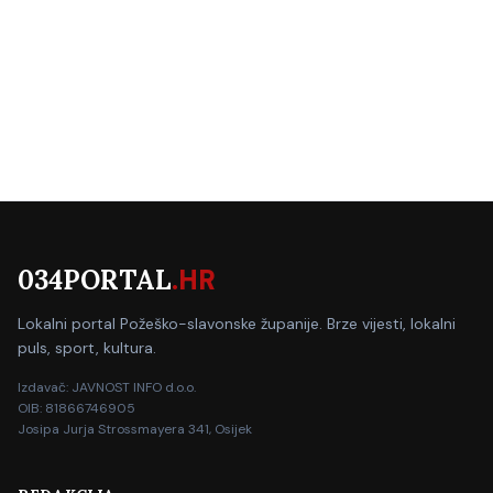
034PORTAL
.HR
Lokalni portal Požeško-slavonske županije. Brze vijesti, lokalni
puls, sport, kultura.
Izdavač: JAVNOST INFO d.o.o.
OIB: 81866746905
Josipa Jurja Strossmayera 341, Osijek