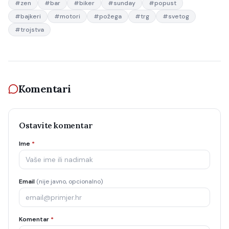
#
zen
#
bar
#
biker
#
sunday
#
popust
#
bajkeri
#
motori
#
požega
#
trg
#
svetog
#
trojstva
Komentari
Ostavite komentar
Ime
*
Email
(nije javno, opcionalno)
Komentar
*