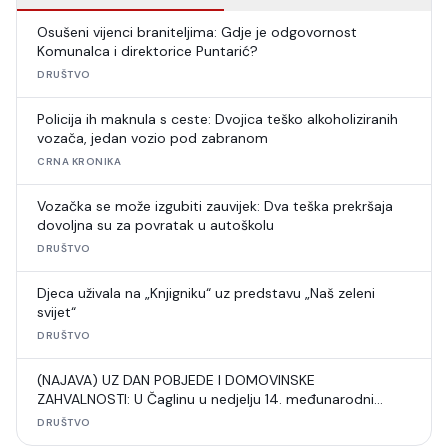
Osušeni vijenci braniteljima: Gdje je odgovornost
Komunalca i direktorice Puntarić?
DRUŠTVO
Policija ih maknula s ceste: Dvojica teško alkoholiziranih
vozača, jedan vozio pod zabranom
CRNA KRONIKA
Vozačka se može izgubiti zauvijek: Dva teška prekršaja
dovoljna su za povratak u autoškolu
DRUŠTVO
Djeca uživala na „Knjigniku“ uz predstavu „Naš zeleni
svijet“
DRUŠTVO
(NAJAVA) UZ DAN POBJEDE I DOMOVINSKE
ZAHVALNOSTI: U Čaglinu u nedjelju 14. međunarodni
šahovski turnir
DRUŠTVO