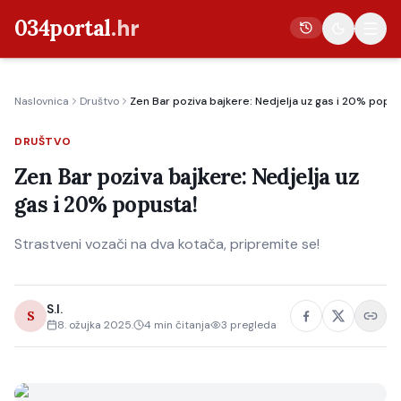
034portal
.hr
Naslovnica
Društvo
Zen Bar poziva bajkere: Nedjelja uz gas i 20% popus
Vijesti
DRUŠTVO
Crna kronika
Zen Bar poziva bajkere: Nedjelja uz
Poljoprivreda
gas i 20% popusta!
Politika
Strastveni vozači na dva kotača, pripremite se!
Gospodarstvo
Život
Kultura
S.I.
S
8. ožujka 2025.
4
min čitanja
3
pregleda
Sport