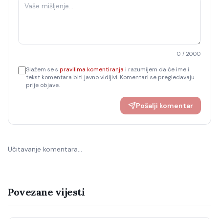
0
/ 2000
Slažem se s
pravilima komentiranja
i razumijem da će ime i
tekst komentara biti javno vidljivi. Komentari se pregledavaju
prije objave.
Pošalji komentar
Učitavanje komentara…
Povezane vijesti