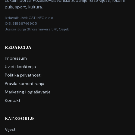
Lokalni portal Požeško-slavonske županije. Brze vijesti, lokalni
puls, sport, kultura.
Izdavač: JAVNOST INFO d.o.o.
OIB: 81866746905
Josipa Jurja Strossmayera 341, Osijek
REDAKCIJA
Impressum
Uvjeti korištenja
Politika privatnosti
Pravila komentiranja
Marketing i oglašavanje
Kontakt
KATEGORIJE
Vijesti