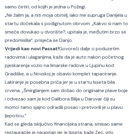
samo četiri, od kojih je jedna u Požegi.
„Ne žalim ja, a niti moja obitelj, iako me supruga Danijela u
startu dočekala s podignutom obrvom: „Kakvo si nam to
smeće dovukao u dvorište?, upitala je, međutim brzo se
predomislila“, prisjeća se Darijo.
Vrijedi kao novi Passat!
Govoreći dalje o poduzetim
radovima i ulaganjima, kaže da je auto nakon početnog
pjeskarenja vozio na limarske radove u Ljupinu kod
Gradiške, a u Novskoj je obavio komplet tapaciranje.
Lakiranje je posebna priča jer je u startu Isseta bila
crvena. „Šmirglanjem sam došao do originalne plave boje
i odvezao sam je kod Dalibora Bilija u Daruvar čiji su
momci tamo sjajno odradili posao i pretvorili je u plavu
ljepoticu.“
Kad se gleda isključivo financijska strana, smisao same
restauracije je neupitan jer je Isseta, kaže Zec, vrlo