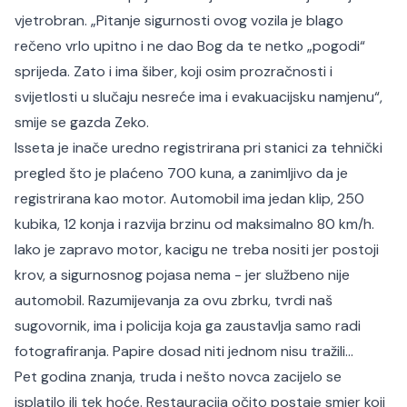
vjetrobran. „Pitanje sigurnosti ovog vozila je blago
rečeno vrlo upitno i ne dao Bog da te netko „pogodi“
sprijeda. Zato i ima šiber, koji osim prozračnosti i
svijetlosti u slučaju nesreće ima i evakuacijsku namjenu“,
smije se gazda Zeko.
Isseta je inače uredno registrirana pri stanici za tehnički
pregled što je plaćeno 700 kuna, a zanimljivo da je
registrirana kao motor. Automobil ima jedan klip, 250
kubika, 12 konja i razvija brzinu od maksimalno 80 km/h.
Iako je zapravo motor, kacigu ne treba nositi jer postoji
krov, a sigurnosnog pojasa nema - jer službeno nije
automobil. Razumijevanja za ovu zbrku, tvrdi naš
sugovornik, ima i policija koja ga zaustavlja samo radi
fotografiranja. Papire dosad niti jednom nisu tražili…
Pet godina znanja, truda i nešto novca zacijelo se
isplatilo ili tek hoće. Restauracija očito postaje smjer koji