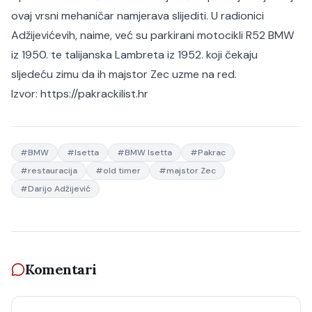
ovaj vrsni mehaničar namjerava slijediti. U radionici
Adžijevićevih, naime, već su parkirani motocikli R52 BMW
iz 1950. te talijanska Lambreta iz 1952. koji čekaju
sljedeću zimu da ih majstor Zec uzme na red.
Izvor:
https://pakrackilist.hr
#
BMW
#
Isetta
#
BMW Isetta
#
Pakrac
#
restauracija
#
old timer
#
majstor Zec
#
Darijo Adžijević
Komentari