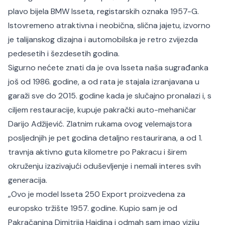
plavo bijela BMW Isseta, registarskih oznaka 1957-G.
Istovremeno atraktivna i neobična, slična jajetu, izvorno
je talijanskog dizajna i automobilska je retro zvijezda
pedesetih i šezdesetih godina.
Sigurno nećete znati da je ova Isseta naša sugrađanka
još od 1986. godine, a od rata je stajala izranjavana u
garaži sve do 2015. godine kada je slučajno pronalazi i, s
ciljem restauracije, kupuje pakrački auto-mehaničar
Darijo Adžijević. Zlatnim rukama ovog velemajstora
posljednjih je pet godina detaljno restaurirana, a od 1.
travnja aktivno guta kilometre po Pakracu i širem
okruženju izazivajući oduševljenje i nemali interes svih
generacija.
„Ovo je model Isseta 250 Export proizvedena za
europsko tržište 1957. godine. Kupio sam je od
Pakračanina Dimitrija Hajdina i odmah sam imao viziju