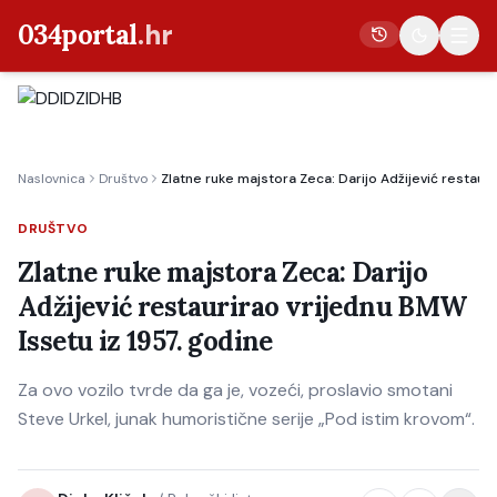
034portal
.hr
Vijesti
Naslovnica
Društvo
Zlatne ruke majstora Zeca: Darijo Adžijević restaur
Crna kronika
Poljoprivreda
DRUŠTVO
Politika
Zlatne ruke majstora Zeca: Darijo
Adžijević restaurirao vrijednu BMW
Gospodarstvo
Issetu iz 1957. godine
Život
Kultura
Za ovo vozilo tvrde da ga je, vozeći, proslavio smotani
Steve Urkel, junak humoristične serije „Pod istim krovom“.
Sport