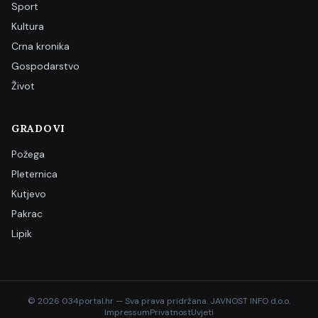
Sport
Kultura
Crna kronika
Gospodarstvo
Život
GRADOVI
Požega
Pleternica
Kutjevo
Pakrac
Lipik
©
2026
034portal.hr — Sva prava pridržana. JAVNOST INFO d.o.o.
Impressum
Privatnost
Uvjeti