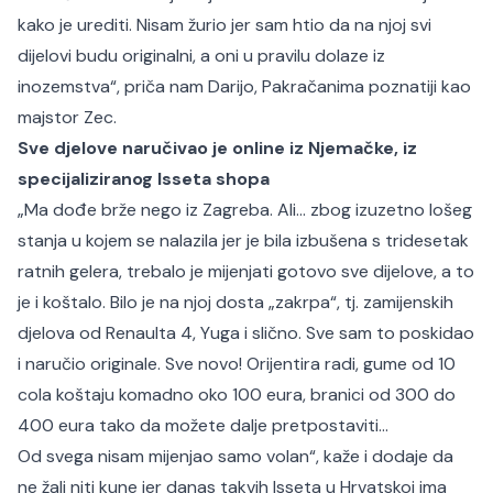
kako je urediti. Nisam žurio jer sam htio da na njoj svi
dijelovi budu originalni, a oni u pravilu dolaze iz
inozemstva“, priča nam Darijo, Pakračanima poznatiji kao
majstor Zec.
Sve djelove naručivao je online iz Njemačke, iz
specijaliziranog Isseta shopa
„Ma dođe brže nego iz Zagreba. Ali… zbog izuzetno lošeg
stanja u kojem se nalazila jer je bila izbušena s tridesetak
ratnih gelera, trebalo je mijenjati gotovo sve dijelove, a to
je i koštalo. Bilo je na njoj dosta „zakrpa“, tj. zamijenskih
djelova od Renaulta 4, Yuga i slično. Sve sam to poskidao
i naručio originale. Sve novo! Orijentira radi, gume od 10
cola koštaju komadno oko 100 eura, branici od 300 do
400 eura tako da možete dalje pretpostaviti…
Od svega nisam mijenjao samo volan“, kaže i dodaje da
ne žali niti kune jer danas takvih Isseta u Hrvatskoj ima