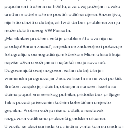
popularna i tražena na tržištu, a za ovaj poželjan i ovako
uređen model može se postići odlična cijena. Razumljivo,
nije htio ulaziti u detalje, ali tvrdi da bez problema za nju
može dobiti novog VW Passata.
„Ma nikakav problem, veći je problem što ova nije na
prodaju! Barem zasad“, smješka se zadovoljno i pokazuje
fotografiju s osmogodišnjom kćerkom Miom u Isseti koja
najviše uživa u vožnjama i najčešći mu je suvozač.
Dogovarajući ovaj razgovor, važan detalj bila je i
vremenska prognoza jer Zecova Isseta se ne vozi po kiši.
Srećom zasjalo je, i doista, obasjana suncem Isseta se
doima poput vremenskog putnika, pridošla bez prtljage
tek s pozadi privezanim kožnim koferčićem umjesto
gepeka... Probnu vožnju nismo odbili, a nastavak
razgovora vodili smo prolazeći gradskim ulicama.
U vozilo se ulazi sprijeda kroz jedina vrata koja su ujedno i