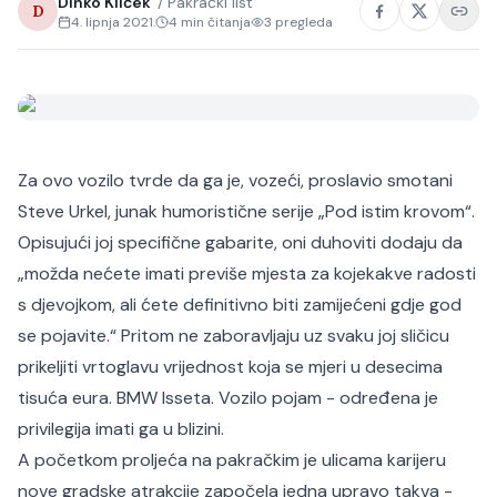
Dinko Kliček
/
Pakrački list
D
4. lipnja 2021.
4
min čitanja
3
pregleda
Za ovo vozilo tvrde da ga je, vozeći, proslavio smotani
Steve Urkel, junak humoristične serije „Pod istim krovom“.
Opisujući joj specifične gabarite, oni duhoviti dodaju da
„možda nećete imati previše mjesta za kojekakve radosti
s djevojkom, ali ćete definitivno biti zamijećeni gdje god
se pojavite.“ Pritom ne zaboravljaju uz svaku joj sličicu
prikeljiti vrtoglavu vrijednost koja se mjeri u desecima
tisuća eura. BMW Isseta. Vozilo pojam - određena je
privilegija imati ga u blizini.
A početkom proljeća na pakračkim je ulicama karijeru
nove gradske atrakcije započela jedna upravo takva -