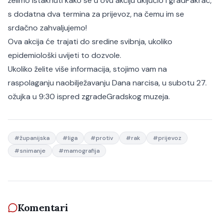
želimo istaknuti kako se u ovu akciju uključio i grad
Pakrac,
s dodatna dva termina za prijevoz, na čemu im se
srdačno zahvaljujemo!
Ova akcija će trajati do sredine svibnja, ukoliko
epidemiološki uvijeti to dozvole.
Ukoliko želite više informacija, stojimo vam na
raspolaganju na
obilježavanju Dana narcisa, u subotu 27.
ožujka u 9:30 ispred zgrade
Gradskog muzeja.
#
županijska
#
liga
#
protiv
#
rak
#
prijevoz
#
snimanje
#
mamografija
Komentari