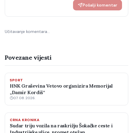
Pošalji komentar
Učitavanje komentara…
Povezane vijesti
SPORT
HNK Graševina Vetovo organizira Memorijal
„Damir Kordiš“
07. 08. 2026.
CRNA KRONIKA
Sudar triju vozila na raskrižju Šokačke ceste i
Industrijske ulice, promet otežan