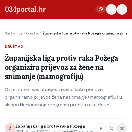
034portal
.hr
Naslovnica
Društvo
Županijska liga protiv raka Požega organizira prije
Vijesti
DRUŠTVO
Crna kronika
Županijska liga protiv raka Požega
Poljoprivreda
organizira prijevoz za žene na
Politika
snimanje (mamografiju)
Gospodarstvo
Ovim putem vas obavještavamo kako ponovo
Život
organiziramo prijevoz žena nasnimanje (mamografiju) u
Kultura
sklopu Nacionalnog programa probira raka dojke.
Sport
Županijska liga protiv raka Požega
Ž
24. ožujka 2021.
4
min čitanja
17
pregleda