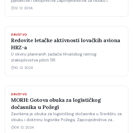
pješaštva i oklopništva Zapovjedništva za obuku i
doktrinu „Fran Krsto Frankopan“ u Požegi danas 11.
12. 12. 2024.
DRUŠTVO
Redovite letačke aktivnosti lovačkih aviona
HRZ-a
U okviru planiranih zadaća Hrvatskog ratnog
zrakoplovstva piloti 191.
10. 12. 2024.
DRUŠTVO
MORH: Gotova obuka za logističkog
dočasnika u Požegi
Završena je obuka za logističkog dočasnika u Središtu za
obuku i doktrinu logistike Požega, Zapovjedništva za
potporu koja je trajala od 25.
08. 12. 2024.