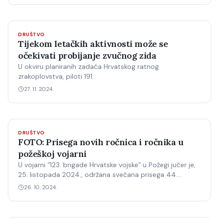
DRUŠTVO
Tijekom letačkih aktivnosti može se
očekivati probijanje zvučnog zida
U okviru planiranih zadaća Hrvatskog ratnog
zrakoplovstva, piloti 191.
27. 11. 2024.
DRUŠTVO
FOTO: Prisega novih ročnica i ročnika u
požeškoj vojarni
U vojarni “123. brigade Hrvatske vojske” u Požegi jučer je,
25. listopada 2024., održana svečana prisega 44.
naraštaja ročnica i ročnika na dragovoljnom vojnom
26. 10. 2024.
osposobljavanju.Prisegu je položilo 279 ročnika, od kojih
su 37 žene, a što je ujedno i najveći broj ročnika u zadn…