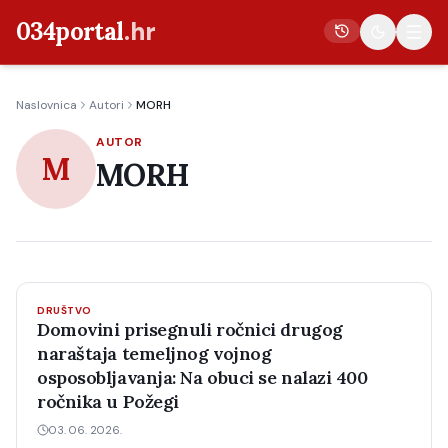
034portal
.hr
Naslovnica
Autori
MORH
Vijesti
AUTOR
M
Crna kronika
MORH
Poljoprivreda
Politika
Gospodarstvo
Život
DRUŠTVO
Domovini prisegnuli ročnici drugog
Kultura
naraštaja temeljnog vojnog
osposobljavanja: Na obuci se nalazi 400
Sport
ročnika u Požegi
03. 06. 2026.