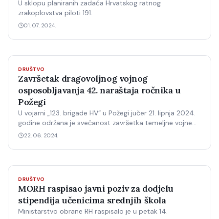
U sklopu planiranih zadaća Hrvatskog ratnog
zrakoplovstva piloti 191.
01. 07. 2024.
DRUŠTVO
Završetak dragovoljnog vojnog
osposobljavanja 42. naraštaja ročnika u
Požegi
U vojarni „123. brigade HV“ u Požegi jučer 21. lipnja 2024.
godine održana je svečanost završetka temeljne vojne
obuke 42. naraštaja ročnika uz dodjelu nagrada i
22. 06. 2024.
pohvalu najuspješnijim ročnicima U Bojni za temeljnu
obuku, Središta za obuku pješaštva i oklopništva
Zapovjedniš…
DRUŠTVO
MORH raspisao javni poziv za dodjelu
stipendija učenicima srednjih škola
Ministarstvo obrane RH raspisalo je u petak 14.