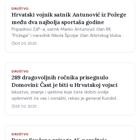
DRUŠTVO
Hrvatski vojnik satnik Antunović iz Požege
među dva najbolja sportaša godine
Pripadnici ZzP-a, satnik Marko Antunović član RK
“Požega” i narednik Nikola Špoljar član Atletskog kluba
“Zabok” proglašeni najboljim sportašima 2024.
04. 03. 2025.
DRUŠTVO
289 dragovoljnih ročnika prisegnulo
Domovini: Čast je biti u Hrvatskoj vojsci
Iskustvo, znanje i vještine koje ćete dobiti ovdje
oplemenit će vas i osnažiti, rekao je general Kundid
ročnicima koji su danas u Požegi položili svečanu prisegu.
28. 02. 2025.
DRUŠTVO