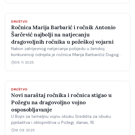
DRUŠTVO
Ročnica Marija Barbarić i ročnik Antonio
Šarčević najbolji na natjecanju
dragovoljnih ročnika u požeškoj vojarni
Nakon zahtjevnog natjecanja pobjedu u ženskoj
konkurenciji odnijela je ročnica Marija Barbarićiz Dugog
Sela, a u muškoj ročnik Antonio Šarčević iz
09. 11. 2025.
Đakova.Natjecanje 47.
DRUŠTVO
Novi naraštaj ročnika i ročnica stigao u
Požegu na dragovoljno vojno
osposobljavanje
U Bojni za temeljnu vojnu obuku Središta za obuku
pješaštva i oklopništva u Požegi, danas, 18.
18. 09. 2025.