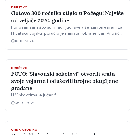
DRUŠTVO
Gotovo 300 ročnika stiglo u Požegu! Najviše
od veljače 2020. godine
Ponosan sam što su mladi ljudi sve više zainteresirani za
Hrvatsku vojsku, poručio je ministar obrane Ivan Anušić
Gotovo 300 ročnika, mladića i djevojaka, započelo je
16. 10. 2024.
danas dragovoljno vojno osposobljavanje u Bojni za
temeljnu vojnu obuku Zapovjedništva za obuku i
doktrinu "…
DRUŠTVO
FOTO: ’Slavonski sokolovi“ otvorili vrata
svoje vojarne i oduševili brojne okupljene
građane
U Vinkovcima je jučer 5.
06. 10. 2024.
CRNA KRONIKA