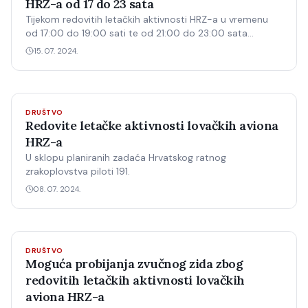
HRZ-a od 17 do 23 sata
Tijekom redovitih letačkih aktivnosti HRZ-a u vremenu
od 17:00 do 19:00 sati te od 21:00 do 23:00 sata
očekuje se pojačana buka U sklopu planiranih zadaća
15. 07. 2024.
Hrvatskog ratnog zrakoplovstva piloti 191.
DRUŠTVO
Redovite letačke aktivnosti lovačkih aviona
HRZ-a
U sklopu planiranih zadaća Hrvatskog ratnog
zrakoplovstva piloti 191.
08. 07. 2024.
DRUŠTVO
Moguća probijanja zvučnog zida zbog
redovitih letačkih aktivnosti lovačkih
aviona HRZ-a