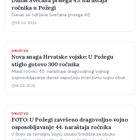
Danas Svečana prisega 45. naraštaja
ročnika u Požegi
Danas se održava Svečana prisega 45.
28. 02. 2025.
DRUŠTVO
Nova snaga Hrvatske vojske: U Požegu
stiglo gotovo 300 ročnika
Mladi ročnici 45. naraštaja dragovoljnog vojnog
osposobljavanja danas započinju intenzivnu vojnu obuku
gdje ih čekaju izazovi, disciplina i časna služba domovini.
14. 02. 2025.
Ukupno 298 ročnika, među kojima 254 mladića i 44
djevojaka odlučilo je napraviti prvi korak prema mogućoj
vojnoj…
DRUŠTVO
FOTO: U Požegi završeno dragovoljno vojno
osposobljavanje 44. naraštaja ročnika
U Bojni za temeljnu vojnu obuku Središta za obuku