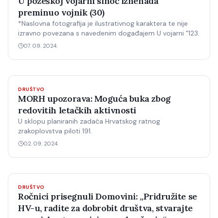
U požeškoj vojarni sinoć iznenada
preminuo vojnik (30)
*Naslovna fotografija je ilustrativnog karaktera te nije
izravno povezana s navedenim događajem U vojarni "123.
07. 09. 2024.
DRUŠTVO
MORH upozorava: Moguća buka zbog
redovitih letačkih aktivnosti
U sklopu planiranih zadaća Hrvatskog ratnog
zrakoplovstva piloti 191.
02. 09. 2024.
DRUŠTVO
Ročnici prisegnuli Domovini: „Pridružite se
HV-u, radite za dobrobit društva, stvarajte