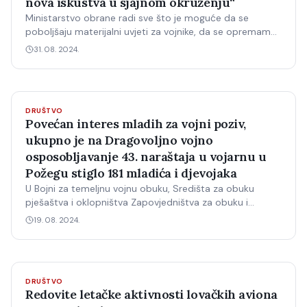
nova iskustva u sjajnom okruženju“
Ministarstvo obrane radi sve što je moguće da se
poboljšaju materijalni uvjeti za vojnike, da se opremamo,
da budemo moderna, osposobljena i dobra vojska,
31. 08. 2024.
poručio je državni tajnik Branko Hrg U vojarni “123.
DRUŠTVO
Povećan interes mladih za vojni poziv,
ukupno je na Dragovoljno vojno
osposobljavanje 43. naraštaja u vojarnu u
Požegu stiglo 181 mladića i djevojaka
U Bojni za temeljnu vojnu obuku, Središta za obuku
pješaštva i oklopništva Zapovjedništva za obuku i
doktrinu HKoV u Požegi s obukom Dragovoljnog vojnog
19. 08. 2024.
osposobljavanja započeo je treći ovogodišnji uputni rok
ročnika, odnosno 43.
DRUŠTVO
Redovite letačke aktivnosti lovačkih aviona