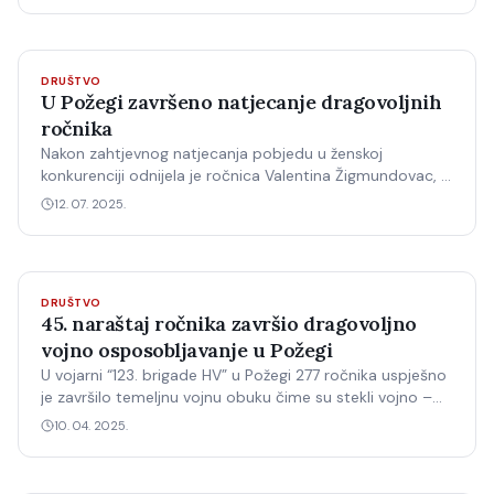
DRUŠTVO
U Požegi završeno natjecanje dragovoljnih
ročnika
Nakon zahtjevnog natjecanja pobjedu u ženskoj
konkurenciji odnijela je ročnica Valentina Žigmundovac, a
u muškoj ročnik Luka Ašenbrener.
12. 07. 2025.
DRUŠTVO
45. naraštaj ročnika završio dragovoljno
vojno osposobljavanje u Požegi
U vojarni “123. brigade HV” u Požegi 277 ročnika uspješno
je završilo temeljnu vojnu obuku čime su stekli vojno –
stručnu specijalnost i postavili temelje za daljnju
10. 04. 2025.
profesionalnu vojnu karijeru. U Bojni za temeljnu vojnu
obuku Središta za obuku pješaštva i oklopništva u voj…