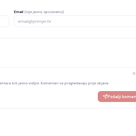
Email
(nije javno, opcionalno)
0
ntara biti javno vidljivi. Komentari se pregledavaju prije objave.
Pošalji kome