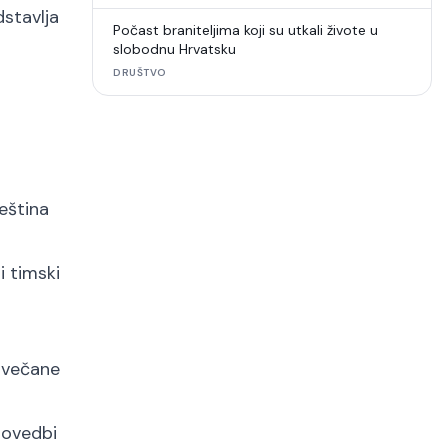
dstavlja
Počast braniteljima koji su utkali živote u
slobodnu Hrvatsku
DRUŠTVO
ještina
i timski
svečane
rovedbi