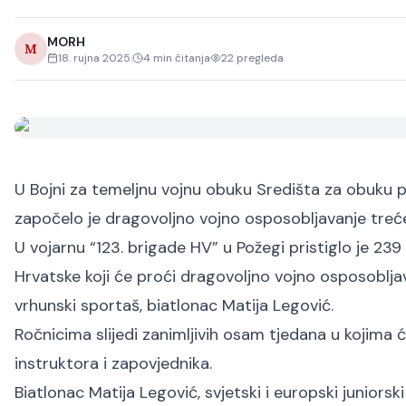
MORH
M
18. rujna 2025.
4
min čitanja
22
pregleda
U Bojni za temeljnu vojnu obuku Središta za obuku pje
započelo je dragovoljno vojno osposobljavanje treć
U vojarnu “123. brigade HV” u Požegi pristiglo je 239
Hrvatske koji će proći dragovoljno vojno osposoblj
vrhunski sportaš, biatlonac Matija Legović.
Ročnicima slijedi zanimljivih osam tjedana u kojima
instruktora i zapovjednika.
Biatlonac Matija Legović, svjetski i europski juniorsk