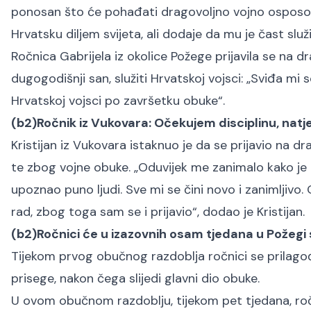
ponosan što će pohađati dragovoljno vojno osposoblj
Hrvatsku diljem svijeta, ali dodaje da mu je čast služi
Ročnica Gabrijela iz okolice Požege prijavila se na d
dugogodišnji san, služiti Hrvatskoj vojsci: „Sviđa mi s
Hrvatskoj vojsci po završetku obuke“.
(b2)Ročnik iz Vukovara: Očekujem disciplinu, natje
Kristijan iz Vukovara istaknuo je da se prijavio na d
te zbog vojne obuke. „Oduvijek me zanimalo kako je t
upoznao puno ljudi. Sve mi se čini novo i zanimljivo.
rad, zbog toga sam se i prijavio“, dodao je Kristijan.
(b2)Ročnici će u izazovnih osam tjedana u Požegi 
Tijekom prvog obučnog razdoblja ročnici se prilago
prisege, nakon čega slijedi glavni dio obuke.
U ovom obučnom razdoblju, tijekom pet tjedana, ročn