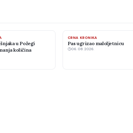
A
CRNA KRONIKA
šnjaka u Požegi
Pas ugrizao maloljetnicu
06. 08. 2026.
anja količina