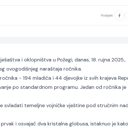
Podijeli:
šaštva i oklopništva u Požegi, danas, 18. rujna 2025.,
eg ovogodišnjeg naraštaja ročnika.
 ročnika - 194 mladića i 44 djevojke iz svih krajeva Rep
avanje po standardnom programu. Jedan od ročnika je 
 će svladati temeljne vojničke vještine pod stručnim n
i prvak i osvajač dva kristalna globusa, istaknuo je kako