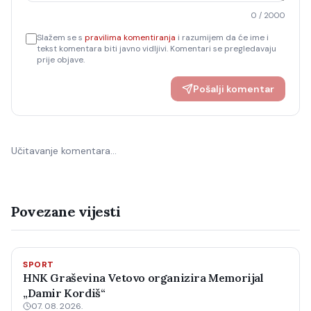
0
/ 2000
Slažem se s
pravilima komentiranja
i razumijem da će ime i
tekst komentara biti javno vidljivi. Komentari se pregledavaju
prije objave.
Pošalji komentar
Učitavanje komentara…
Povezane vijesti
SPORT
HNK Graševina Vetovo organizira Memorijal
„Damir Kordiš“
07. 08. 2026.