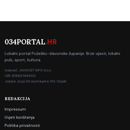
034PORTAL
.HR
Lokalni portal Požeško-slavonske županije. Brze vijesti, lokalni
puls, sport, kultura.
Izdavač: JAVNOST INFO d.o.o.
OIB: 81866746905
Josipa Jurja Strossmayera 341, Osijek
REDAKCIJA
Impressum
Uvjeti korištenja
Politika privatnosti