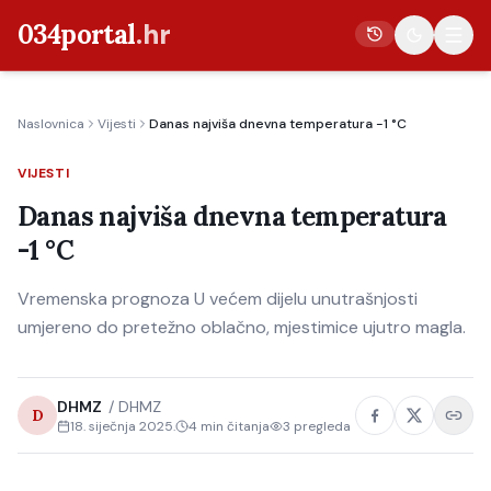
034portal
.hr
Naslovnica
Vijesti
Danas najviša dnevna temperatura -1 °C
Vijesti
VIJESTI
Crna kronika
Danas najviša dnevna temperatura
Poljoprivreda
-1 °C
Politika
Vremenska prognoza U većem dijelu unutrašnjosti
Gospodarstvo
umjereno do pretežno oblačno, mjestimice ujutro magla.
Život
Kultura
DHMZ
/
DHMZ
D
Sport
18. siječnja 2025.
4
min čitanja
3
pregleda