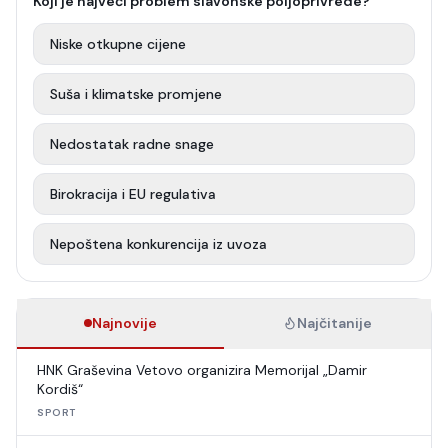
Koji je najveći problem slavonske poljoprivrede?
Niske otkupne cijene
Suša i klimatske promjene
Nedostatak radne snage
Birokracija i EU regulativa
Nepoštena konkurencija iz uvoza
Najnovije
Najčitanije
HNK Graševina Vetovo organizira Memorijal „Damir
Kordiš“
SPORT