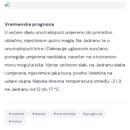
Vremenska prognoza
U većem dijelu unutrašnjosti umjereno do pretežno
oblačno, mjestimice ujutro magla. Na Jadranu te u
unutrašnjosti Istre i Dalmacije uglavnom sunčano,
ponegdje umjerena naoblaka, navečer na otvorenom
moru moguća kiša. Vjetar većinom slab, na Jadranu slaba
i umjerena, mjestimice jaka bura, podno Velebita na
udare olujna. Najviša dnevna temperatura između -2 i 3,
na Jadranu od 12 do 17 °C.
#
vrijeme
#
danas
#
vremenska
#
prognoza
#
minus