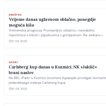
DRUŠTVO
Vrijeme danas uglavnom oblačno, ponegdje
moguća kiša
Vremenska prognoza. Promjenljivo oblačno i nestabilno
mjestimice s kišom i pljuskovima s grmljavinom. Na Jadranu i
na istoku zemlje ponegdje grmljavinsko nevrijeme uz naglu
21. 08. 2025.
promjenu smjera vjetra i obilnu oborinu, u prvom dijelu dana
na sjevernom Jadranu, a od sredine dana u…
SPORT
Carlsberg kup danas u Kuzmici, NK »Jakšić«
brani naslov
Na ŠRC »Park« u Kuzmici istoimeni županijski prvoligaš domaći
jedanašnjega izdanja Carlsberg kupa.
10. 08. 2025.