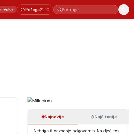
emeplov
Požega
22
°C
Najnovije
Najčitanije
Nebriga ili neznanje odgovornih: Na dječjem