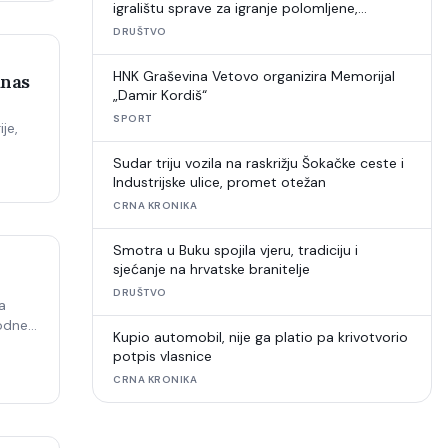
igralištu sprave za igranje polomljene,
umjetna trava u raspadu
DRUŠTVO
HNK Graševina Vetovo organizira Memorijal
anas
„Damir Kordiš“
SPORT
je,
Sudar triju vozila na raskrižju Šokačke ceste i
Industrijske ulice, promet otežan
CRNA KRONIKA
Smotra u Buku spojila vjeru, tradiciju i
sjećanje na hrvatske branitelje
DRUŠTVO
a
podne
Kupio automobil, nije ga platio pa krivotvorio
potpis vlasnice
CRNA KRONIKA