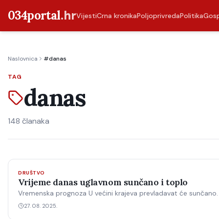
034portal
.hr
Vijesti
Crna kronika
Poljoprivreda
Politika
Gos
Naslovnica
#danas
TAG
danas
148
članaka
DRUŠTVO
Vrijeme danas uglavnom sunčano i toplo
Vremenska prognoza U većini krajeva prevladavat će sunčano.
27. 08. 2025.