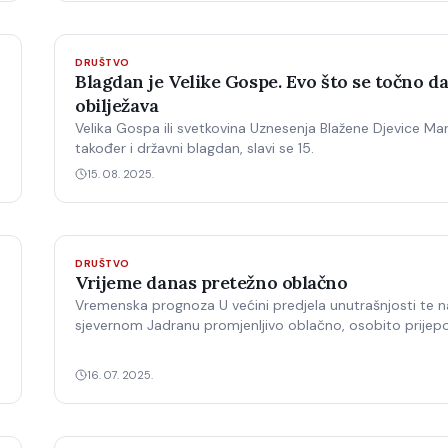
DRUŠTVO
Blagdan je Velike Gospe. Evo što se točno d
obilježava
Velika Gospa ili svetkovina Uznesenja Blažene Djevice Mari
također i državni blagdan, slavi se 15.
15. 08. 2025.
DRUŠTVO
Vrijeme danas pretežno oblačno
Vremenska prognoza U većini predjela unutrašnjosti te n
sjevernom Jadranu promjenljivo oblačno, osobito prije
n
mjestimice s malo kiše ili ponekim pljuskom.
16. 07. 2025.