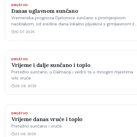
DRUŠTVO
Danas uglavnom sunčano
Vremenska prognoza Djelomice sunčano s promjenjivom
naoblakom, od sredine dana lokalno pljuskovi s grmljavinom ili
malo kiše, posebice u središnjim i istočnim predjelima.
10. 07. 2025.
DRUŠTVO
Vrijeme i dalje sunčano i toplo
Pretežno sunčano, u Dalmaciji i vedro te u mnogim mjestima
vrlo vruće.
26. 06. 2025.
DRUŠTVO
Vrijeme danas vruće i toplo
Pretežno sunčano i vruće.
23. 06. 2025.