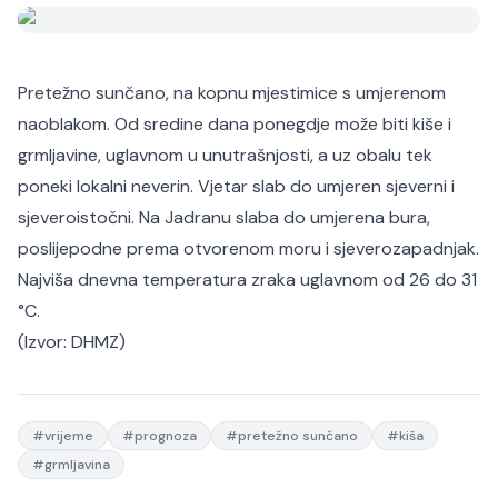
Pretežno sunčano, na kopnu mjestimice s umjerenom
naoblakom. Od sredine dana ponegdje može biti kiše i
grmljavine, uglavnom u unutrašnjosti, a uz obalu tek
poneki lokalni neverin. Vjetar slab do umjeren sjeverni i
sjeveroistočni. Na Jadranu slaba do umjerena bura,
poslijepodne prema otvorenom moru i sjeverozapadnjak.
Najviša dnevna temperatura zraka uglavnom od 26 do 31
°C.
(Izvor:
DHMZ
)
#
vrijeme
#
prognoza
#
pretežno sunčano
#
kiša
#
grmljavina