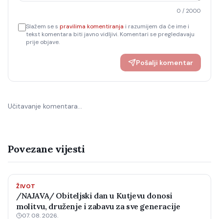
0
/ 2000
Slažem se s
pravilima komentiranja
i razumijem da će ime i
tekst komentara biti javno vidljivi. Komentari se pregledavaju
prije objave.
Pošalji komentar
Učitavanje komentara…
Povezane vijesti
ŽIVOT
/NAJAVA/ Obiteljski dan u Kutjevu donosi
molitvu, druženje i zabavu za sve generacije
07. 08. 2026.