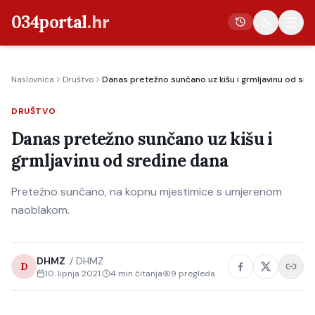
034portal
.hr
Naslovnica
Društvo
Danas pretežno sunčano uz kišu i grmljavinu od sre
Vijesti
DRUŠTVO
Crna kronika
Danas pretežno sunčano uz kišu i
Poljoprivreda
grmljavinu od sredine dana
Politika
Pretežno sunčano, na kopnu mjestimice s umjerenom
Gospodarstvo
naoblakom.
Život
Kultura
DHMZ
/
DHMZ
D
Sport
10. lipnja 2021.
4
min čitanja
9
pregleda