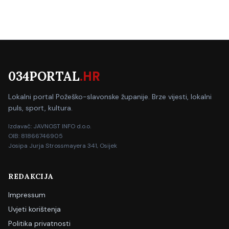
034PORTAL
.HR
Lokalni portal Požeško-slavonske županije. Brze vijesti, lokalni
puls, sport, kultura.
Izdavač: JAVNOST INFO d.o.o.
OIB: 81866746905
Josipa Jurja Strossmayera 341, Osijek
REDAKCIJA
Impressum
Uvjeti korištenja
Politika privatnosti