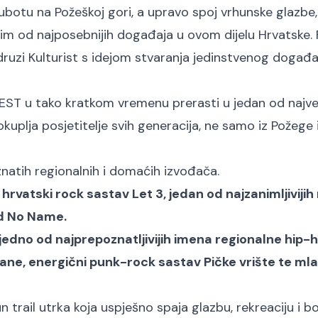
botu na Požeškoj gori, a upravo spoj vrhunske glazbe,
nim od najposebnijih događaja u ovom dijelu Hrvatske. 
 udruzi Kulturist s idejom stvaranja jedinstvenog događa
ST u tako kratkom vremenu prerasti u jedan od najveć
okuplja posjetitelje svih generacija, ne samo iz Požege 
atih regionalnih i domaćih izvođača.
i hrvatski rock sastav Let 3, jedan od najzanimljivijih
nd No Name.
 jedno od najprepoznatljivijih imena regionalne hip-
ane, energični punk-rock sastav Pičke vrište te mla
 trail utrka koja uspješno spaja glazbu, rekreaciju i b