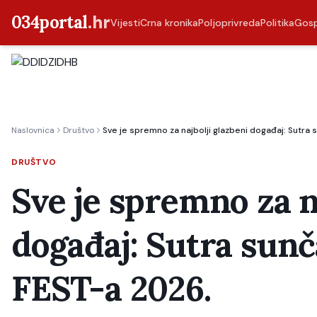
034portal
.hr
Vijesti
Crna kronika
Poljoprivreda
Politika
Gos
Naslovnica
Društvo
Sve je spremno za najbolji glazbeni događaj: Sutra
DRUŠTVO
Sve je spremno za n
događaj: Sutra sun
FEST-a 2026.