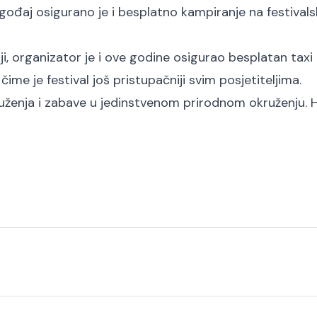
i ugođaj osigurano je i besplatno kampiranje na festivals
i, organizator je i ove godine osigurao besplatan taxi
ime je festival još pristupačniji svim posjetiteljima.
ruženja i zabave u jedinstvenom prirodnom okruženju.