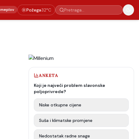
emeplov
Požega
32
°C
ANKETA
Koji je najveći problem slavonske
poljoprivrede?
Niske otkupne cijene
Suša i klimatske promjene
Nedostatak radne snage