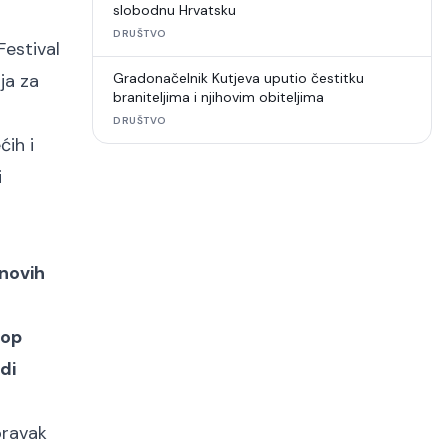
slobodnu Hrvatsku
DRUŠTVO
Festival
ja za
Gradonačelnik Kutjeva uputio čestitku
braniteljima i njihovim obiteljima
DRUŠTVO
ih i
i
 novih
hop
di
oravak