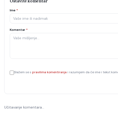
Ostavite komentar
Ime
*
Komentar
*
Slažem se s
pravilima komentiranja
i razumijem da će ime i tekst kome
Učitavanje komentara…