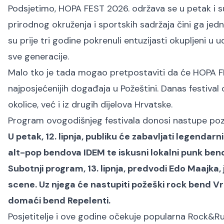
Podsjetimo, HOPA FEST 2026. održava se u petak i su
prirodnog okruženja i sportskih sadržaja čini ga jed
su prije tri godine pokrenuli entuzijasti okupljeni u
sve generacije.
Malo tko je tada mogao pretpostaviti da će HOPA FE
najposjećenijih događaja u Požeštini. Danas festival 
okolice, već i iz drugih dijelova Hrvatske.
Program ovogodišnjeg festivala donosi nastupe pozn
U petak, 12. lipnja, publiku će zabavljati legendarn
alt-pop bendova IDEM te iskusni lokalni punk be
Subotnji program, 13. lipnja, predvodi Edo Maajka,
scene. Uz njega će nastupiti požeški rock bend Vr
domaći bend Repelenti.
Posjetitelje i ove godine očekuje popularna Rock&Run