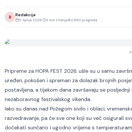
Redakcija
R
11. lipnja 2026.
3
min čitanja
2.890
pregleda
H
Pripreme za HOPA FEST 2026. ušle su u samu završnic
uređen, pokošen i spreman za dolazak brojnih posjetit
postavljena, a tijekom dana završavaju se posljednji
nezaboravnog festivalskog vikenda.
Iako su danas nad Požegom sivilo i oblaci, vremensk
razvedravanje, pa će sve one koji su već osigurali svoje
dočekati sunčano i ugodno vrijeme s temperaturama