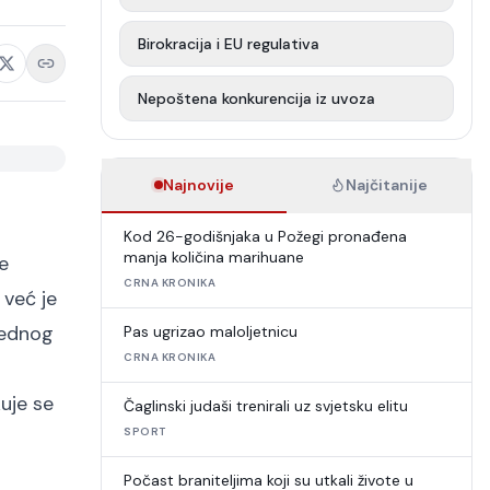
Birokracija i EU regulativa
Nepoštena konkurencija iz uvoza
Najnovije
Najčitanije
Kod 26-godišnjaka u Požegi pronađena
manja količina marihuane
e
CRNA KRONIKA
 već je
jednog
Pas ugrizao maloljetnicu
CRNA KRONIKA
uje se
Čaglinski judaši trenirali uz svjetsku elitu
SPORT
Počast braniteljima koji su utkali živote u