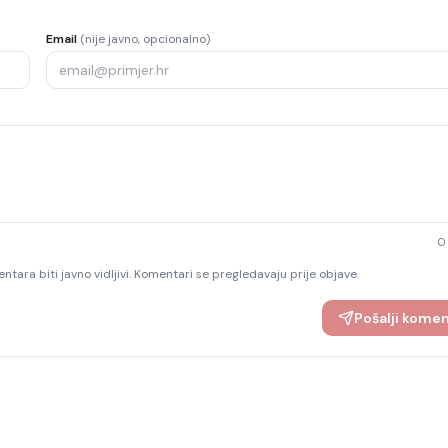
Email
(nije javno, opcionalno)
0
ntara biti javno vidljivi. Komentari se pregledavaju prije objave.
Pošalji kome