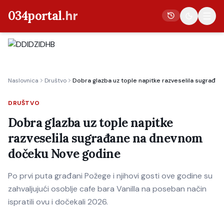
034portal
.hr
Vijesti
Naslovnica
Društvo
Dobra glazba uz tople napitke razveselila sugrađ
Crna kronika
Poljoprivreda
DRUŠTVO
Politika
Dobra glazba uz tople napitke
razveselila sugrađane na dnevnom
Gospodarstvo
dočeku Nove godine
Život
Kultura
Po prvi puta građani Požege i njihovi gosti ove godine su
zahvaljujući osoblje cafe bara Vanilla na poseban način
Sport
ispratili ovu i dočekali 2026.