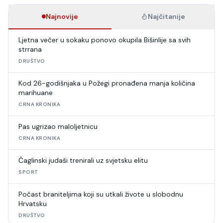
Najnovije
Najčitanije
Ljetna večer u sokaku ponovo okupila Bišinlije sa svih
strrana
DRUŠTVO
Kod 26-godišnjaka u Požegi pronađena manja količina
marihuane
CRNA KRONIKA
Pas ugrizao maloljetnicu
CRNA KRONIKA
Čaglinski judaši trenirali uz svjetsku elitu
SPORT
Počast braniteljima koji su utkali živote u slobodnu
Hrvatsku
DRUŠTVO