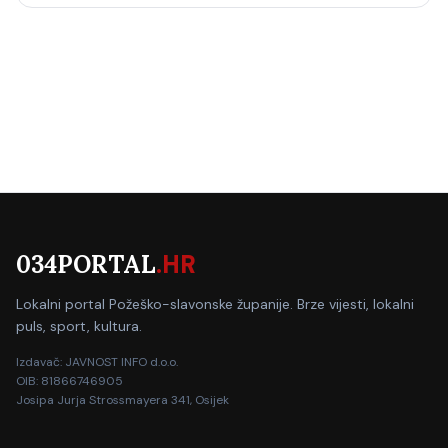
034PORTAL
.HR
Lokalni portal Požeško-slavonske županije. Brze vijesti, lokalni
puls, sport, kultura.
Izdavač: JAVNOST INFO d.o.o.
OIB: 81866746905
Josipa Jurja Strossmayera 341, Osijek