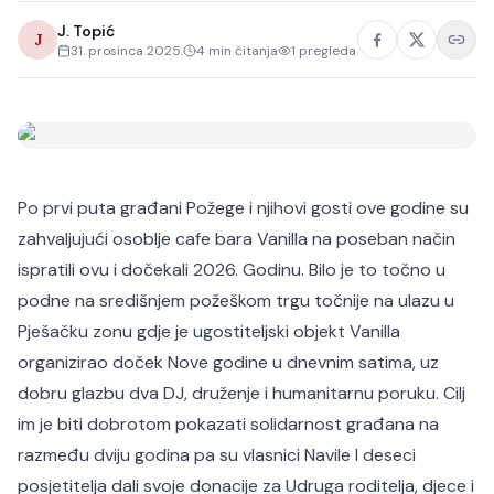
J. Topić
J
31. prosinca 2025.
4
min čitanja
1
pregleda
Po prvi puta građani Požege i njihovi gosti ove godine su
zahvaljujući osoblje cafe bara Vanilla na poseban način
ispratili ovu i dočekali 2026. Godinu. Bilo je to točno u
podne na središnjem požeškom trgu točnije na ulazu u
Pješačku zonu gdje je ugostiteljski objekt Vanilla
organizirao doček Nove godine u dnevnim satima, uz
dobru glazbu dva DJ, druženje i humanitarnu poruku.
Cilj
im je biti dobrotom pokazati solidarnost građana na
razmeđu dviju godina pa su vlasnici Navile I deseci
posjetitelja dali svoje donacije za Udruga roditelja, djece i