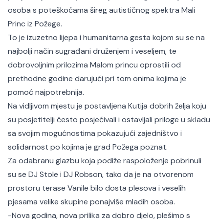
osoba s poteškoćama šireg autističnog spektra Mali
Princ iz Požege.
To je izuzetno lijepa i humanitarna gesta kojom su se na
najbolji način sugrađani druženjem i veseljem, te
dobrovoljnim prilozima Malom princu oprostili od
prethodne godine darujući pri tom onima kojima je
pomoć najpotrebnija.
Na vidljivom mjestu je postavljena Kutija dobrih želja koju
su posjetitelji često posjećivali i ostavljali priloge u skladu
sa svojim mogućnostima pokazujući zajedništvo i
solidarnost po kojima je grad Požega poznat.
Za odabranu glazbu koja podiže raspoloženje pobrinuli
su se DJ Stole i DJ Robson, tako da je na otvorenom
prostoru terase Vanile bilo dosta plesova i veselih
pjesama velike skupine ponajviše mladih osoba.
-Nova godina, nova prilika za dobro djelo, plešimo s