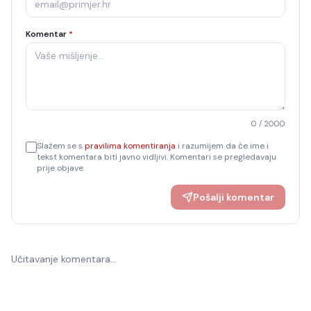
Komentar
*
0
/ 2000
Slažem se s
pravilima komentiranja
i razumijem da će ime i
tekst komentara biti javno vidljivi. Komentari se pregledavaju
prije objave.
Pošalji komentar
Učitavanje komentara…