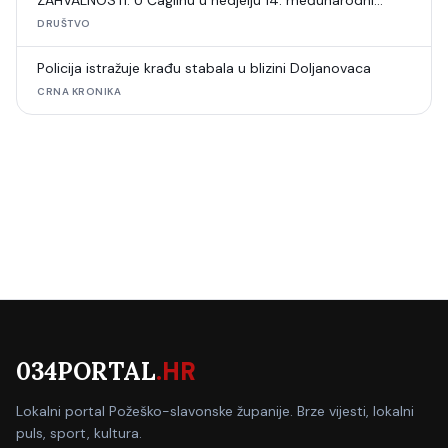
ZAHVALNOSTI: U Čaglinu u nedjelju 14. međunarodni
šahovski turnir
DRUŠTVO
Policija istražuje krađu stabala u blizini Doljanovaca
CRNA KRONIKA
034PORTAL
.HR
Lokalni portal Požeško-slavonske županije. Brze vijesti, lokalni
puls, sport, kultura.