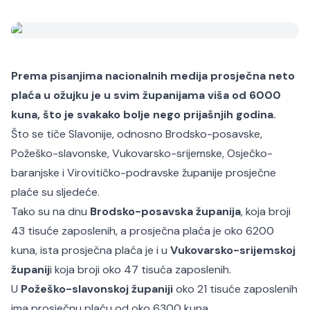
Prema pisanjima nacionalnih medija prosječna neto
plaća u ožujku je u svim županijama viša od 6000
kuna, što je svakako bolje nego prijašnjih godina.
Što se tiče Slavonije, odnosno Brodsko-posavske,
Požeško-slavonske, Vukovarsko-srijemske, Osječko-
baranjske i Virovitičko-podravske županije prosječne
plaće su sljedeće.
Tako su na dnu
Brodsko-posavska županija
, koja broji
43 tisuće zaposlenih, a prosječna plaća je oko 6200
kuna, ista prosječna plaća je i u
Vukovarsko-srijemskoj
županij
i koja broji oko 47 tisuća zaposlenih.
U
Požeško-slavonskoj županiji
oko 21 tisuće zaposlenih
ima prosječnu plaću od oko 6300 kuna.