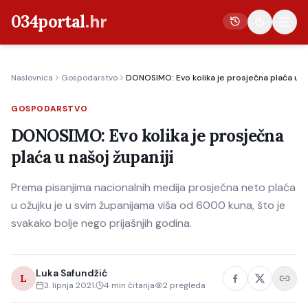
034portal
.hr
Naslovnica
Gospodarstvo
DONOSIMO: Evo kolika je prosječna plaća u na
Vijesti
GOSPODARSTVO
Crna kronika
DONOSIMO: Evo kolika je prosječna
Poljoprivreda
plaća u našoj županiji
Politika
Prema pisanjima nacionalnih medija prosječna neto plaća
Gospodarstvo
u ožujku je u svim županijama viša od 6000 kuna, što je
Život
svakako bolje nego prijašnjih godina.
Kultura
Sport
Luka Safundžić
L
3. lipnja 2021.
4
min čitanja
2
pregleda