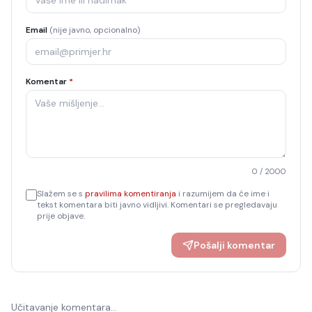
Email
(nije javno, opcionalno)
Komentar
*
0
/ 2000
Slažem se s
pravilima komentiranja
i razumijem da će ime i
tekst komentara biti javno vidljivi. Komentari se pregledavaju
prije objave.
Pošalji komentar
Učitavanje komentara…