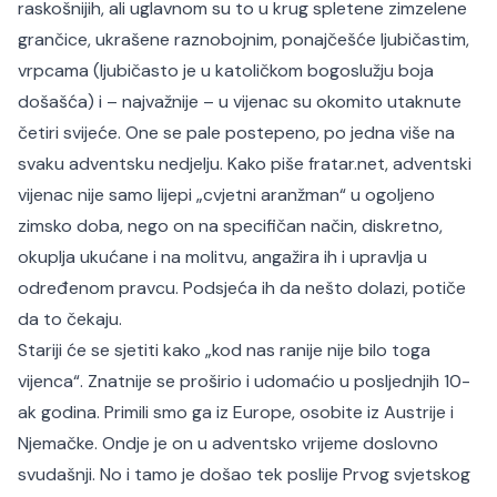
raskošnijih, ali uglavnom su to u krug spletene zimzelene
grančice, ukrašene raznobojnim, ponajčešće ljubičastim,
vrpcama (ljubičasto je u katoličkom bogoslužju boja
došašća) i – najvažnije – u vijenac su okomito utaknute
četiri svijeće. One se pale postepeno, po jedna više na
svaku adventsku nedjelju. Kako piše
fratar.net
, adventski
vijenac nije samo lijepi „cvjetni aranžman“ u ogoljeno
zimsko doba, nego on na specifičan način, diskretno,
okuplja ukućane i na molitvu, angažira ih i upravlja u
određenom pravcu. Podsjeća ih da nešto dolazi, potiče
da to čekaju.
Stariji će se sjetiti kako „kod nas ranije nije bilo toga
vijenca“. Znatnije se proširio i udomaćio u posljednjih 10-
ak godina. Primili smo ga iz Europe, osobite iz Austrije i
Njemačke. Ondje je on u adventsko vrijeme doslovno
svudašnji. No i tamo je došao tek poslije Prvog svjetskog