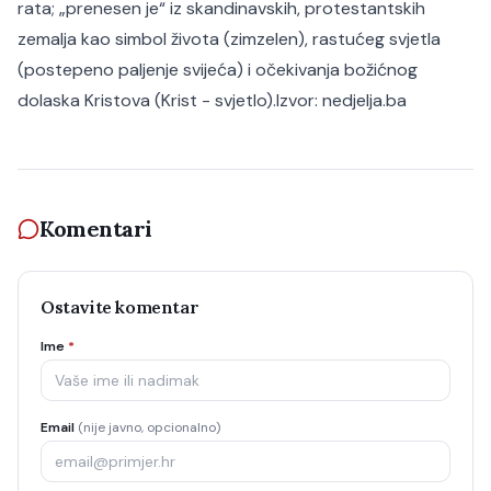
rata; „prenesen je“ iz skandinavskih, protestantskih
zemalja kao simbol života (zimzelen), rastućeg svjetla
(postepeno paljenje svijeća) i očekivanja božićnog
dolaska Kristova (Krist - svjetlo).
Izvor:
nedjelja.ba
Komentari
Ostavite komentar
Ime
*
Email
(nije javno, opcionalno)