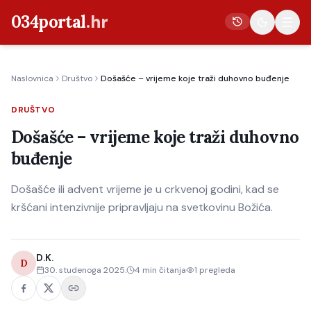
034portal
.hr
Naslovnica
Društvo
Došašće – vrijeme koje traži duhovno buđenje
Vijesti
DRUŠTVO
Crna kronika
Došašće – vrijeme koje traži duhovno
Poljoprivreda
buđenje
Politika
Došašće ili advent vrijeme je u crkvenoj godini, kad se
Gospodarstvo
kršćani intenzivnije pripravljaju na svetkovinu Božića.
Život
Kultura
D.K.
D
Sport
30. studenoga 2025.
4
min čitanja
1
pregleda