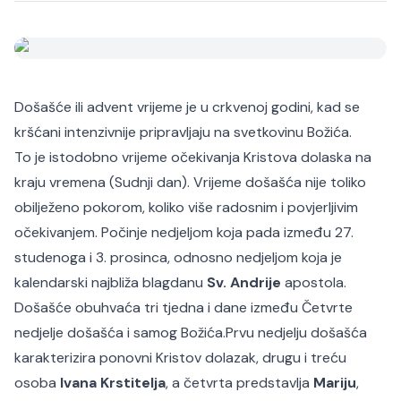
Došašće ili advent vrijeme je u crkvenoj godini, kad se
kršćani intenzivnije pripravljaju na svetkovinu Božića.
To je istodobno vrijeme očekivanja Kristova dolaska na
kraju vremena (Sudnji dan). Vrijeme došašća nije toliko
obilježeno pokorom, koliko više radosnim i povjerljivim
očekivanjem. Počinje nedjeljom koja pada između 27.
studenoga i 3. prosinca, odnosno nedjeljom koja je
kalendarski najbliža blagdanu
Sv. Andrije
apostola.
Došašće obuhvaća tri tjedna i dane između Četvrte
nedjelje došašća i samog Božića.
Prvu nedjelju došašća
karakterizira ponovni Kristov dolazak, drugu i treću
osoba
Ivana Krstitelja
, a četvrta predstavlja
Mariju
,