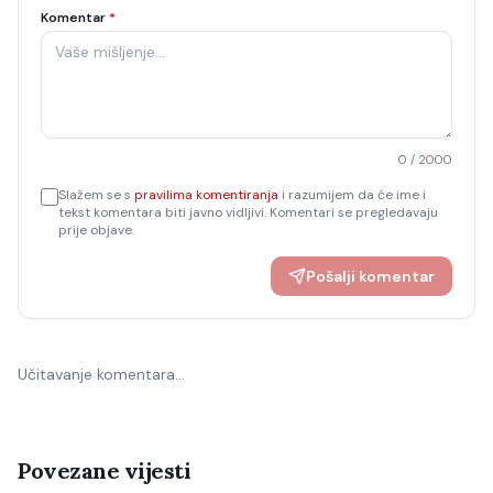
Komentar
*
0
/ 2000
Slažem se s
pravilima komentiranja
i razumijem da će ime i
tekst komentara biti javno vidljivi. Komentari se pregledavaju
prije objave.
Pošalji komentar
Učitavanje komentara…
Povezane vijesti