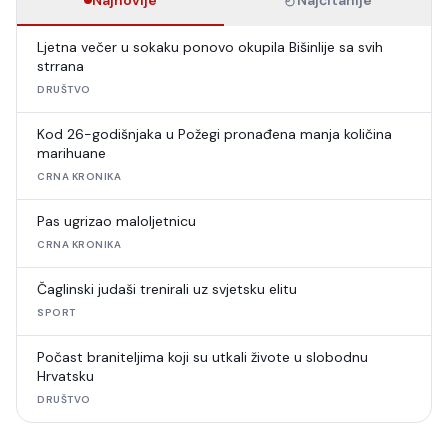
Najnovije
Najčitanije
Ljetna večer u sokaku ponovo okupila Bišinlije sa svih
strrana
DRUŠTVO
Kod 26-godišnjaka u Požegi pronađena manja količina
marihuane
CRNA KRONIKA
Pas ugrizao maloljetnicu
CRNA KRONIKA
Čaglinski judaši trenirali uz svjetsku elitu
SPORT
Počast braniteljima koji su utkali živote u slobodnu
Hrvatsku
DRUŠTVO