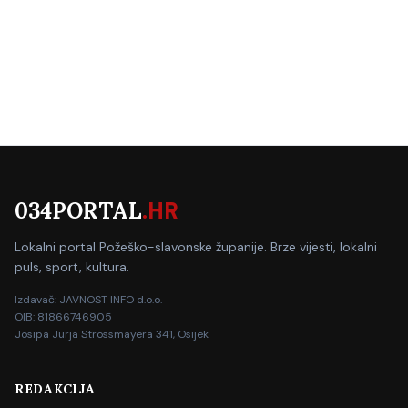
034PORTAL
.HR
Lokalni portal Požeško-slavonske županije. Brze vijesti, lokalni
puls, sport, kultura.
Izdavač: JAVNOST INFO d.o.o.
OIB: 81866746905
Josipa Jurja Strossmayera 341, Osijek
REDAKCIJA