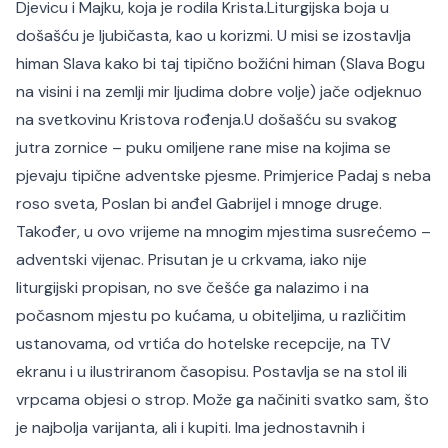
Djevicu i Majku, koja je rodila Krista.
Liturgijska boja u
došašću je ljubičasta, kao u korizmi. U misi se izostavlja
himan
Slava
kako bi taj tipično božićni himan (
Slava Bogu
na visini i na zemlji mir ljudima dobre volje
) jače odjeknuo
na svetkovinu Kristova rođenja.
U došašću su svakog
jutra zornice – puku omiljene rane mise na kojima se
pjevaju tipične adventske pjesme. Primjerice
Padaj s neba
roso sveta
,
Poslan bi anđel Gabrijel
i mnoge druge.
Također, u ovo vrijeme na mnogim mjestima susrećemo –
adventski vijenac. Prisutan je u crkvama, iako nije
liturgijski propisan, no sve češće ga nalazimo i na
počasnom mjestu po kućama, u obiteljima, u različitim
ustanovama, od vrtića do hotelske recepcije, na TV
ekranu i u ilustriranom časopisu. Postavlja se na stol ili
vrpcama objesi o strop. Može ga načiniti svatko sam, što
je najbolja varijanta, ali i kupiti. Ima jednostavnih i